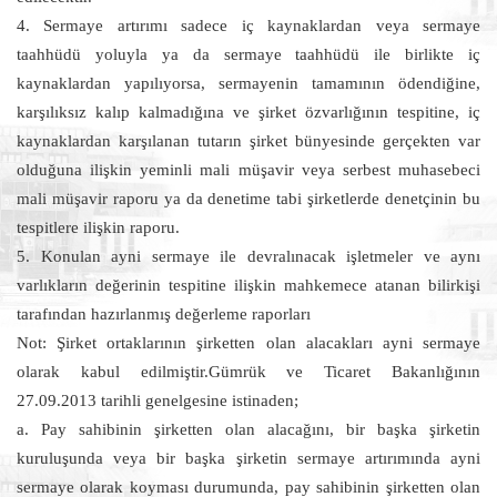
4. Sermaye artırımı sadece iç kaynaklardan veya sermaye
taahhüdü yoluyla ya da sermaye taahhüdü ile birlikte iç
kaynaklardan yapılıyorsa, sermayenin tamamının ödendiğine,
karşılıksız kalıp kalmadığına ve şirket özvarlığının tespitine, iç
kaynaklardan karşılanan tutarın şirket bünyesinde gerçekten var
olduğuna ilişkin yeminli mali müşavir veya serbest muhasebeci
mali müşavir raporu ya da denetime tabi şirketlerde denetçinin bu
tespitlere ilişkin raporu.
5. Konulan ayni sermaye ile devralınacak işletmeler ve aynı
varlıkların değerinin tespitine ilişkin mahkemece atanan bilirkişi
tarafından hazırlanmış değerleme raporları
Not: Şirket ortaklarının şirketten olan alacakları ayni sermaye
olarak kabul edilmiştir.Gümrük ve Ticaret Bakanlığının
27.09.2013 tarihli genelgesine istinaden;
a. Pay sahibinin şirketten olan alacağını, bir başka şirketin
kuruluşunda veya bir başka şirketin sermaye artırımında ayni
sermaye olarak koyması durumunda, pay sahibinin şirketten olan