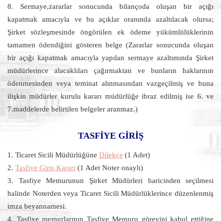
8. Sermaye,zararlar sonucunda bilançoda oluşan bir açığı
kapatmak amacıyla ve bu açıklar oranında azaltılacak olursa;
Şirket sözleşmesinde öngörülen ek ödeme yükümlülüklerinin
tamamen ödendiğini gösteren belge (Zararlar sonucunda oluşan
bir açığı kapatmak amacıyla yapılan sermaye azaltımında Şirket
müdürlerince alacaklıları çağırmaktan ve bunların haklarının
ödenmesinden veya teminat alınmasından vazgeçilmiş ve buna
ilişkin müdürler kurulu kararı müdürlüğe ibraz edilmiş ise 6. ve
7.maddelerde belirtilen belgeler aranmaz.)
TASFİYE GİRİŞ
1. Ticaret Sicili Müdürlüğüne
Dilekçe
(1 Adet)
2.
Tasfiye Giriş Kararı
(1 Adet Noter onaylı)
3. Tasfiye Memurunun Şirket Müdürleri haricinden seçilmesi
halinde Noterden veya Ticaret Sicili Müdürlüklerince düzenlenmiş
imza beyannamesi.
4. Tasfiye memurlarının Tasfiye Memuru görevini kabul ettiğine