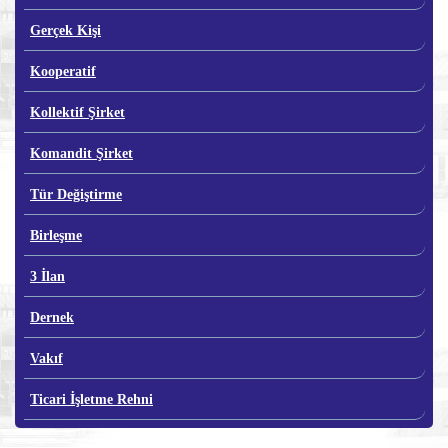
Gerçek Kişi
Kooperatif
Kollektif Şirket
Komandit Şirket
Tür Değiştirme
Birleşme
3 İlan
Dernek
Vakıf
Ticari İşletme Rehni