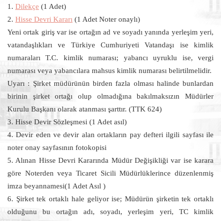
1.
Dilekçe
(1 Adet)
2.
Hisse Devri Kararı
(1 Adet Noter onaylı)
Yeni ortak giriş var ise ortağın ad ve soyadı yanında yerleşim yeri,
vatandaşlıkları ve Türkiye Cumhuriyeti Vatandaşı ise kimlik
numaraları T.C. kimlik numarası; yabancı uyruklu ise, vergi
numarası veya yabancılara mahsus kimlik numarası belirtilmelidir.
Uyarı : Şirket müdürünün birden fazla olması halinde bunlardan
birinin şirket ortağı olup olmadığına bakılmaksızın Müdürler
Kurulu Başkanı olarak atanması şarttır. (TTK 624)
3. Hisse Devir Sözleşmesi (1 Adet asıl)
4. Devir eden ve devir alan ortakların pay defteri ilgili sayfası ile
noter onay sayfasının fotokopisi
5. Alınan Hisse Devri Kararında Müdür Değişikliği var ise karara
göre Noterden veya Ticaret Sicili Müdürlüklerince düzenlenmiş
imza beyannamesi(1 Adet Asıl )
6. Şirket tek ortaklı hale geliyor ise; Müdürün şirketin tek ortaklı
olduğunu bu ortağın adı, soyadı, yerleşim yeri, TC kimlik