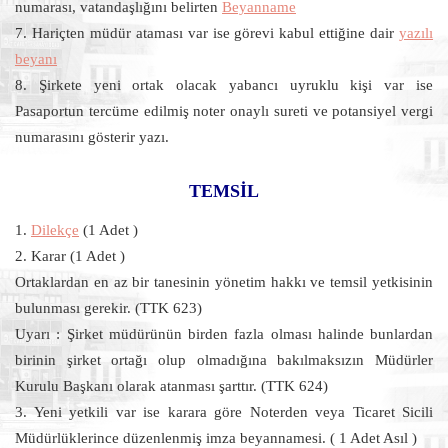
numarası, vatandaşlığını belirten
Beyanname
7. Hariçten müdür ataması var ise görevi kabul ettiğine dair
yazılı
beyanı
8. Şirkete yeni ortak olacak yabancı uyruklu kişi var ise
Pasaportun tercüme edilmiş noter onaylı sureti ve potansiyel vergi
numarasını gösterir yazı.
TEMSİL
1.
Dilekçe
(1 Adet )
2. Karar (1 Adet )
Ortaklardan en az bir tanesinin yönetim hakkı ve temsil yetkisinin
bulunması gerekir. (TTK 623)
Uyarı : Şirket müdürünün birden fazla olması halinde bunlardan
birinin şirket ortağı olup olmadığına bakılmaksızın Müdürler
Kurulu Başkanı olarak atanması şarttır. (TTK 624)
3. Yeni yetkili var ise karara göre Noterden veya Ticaret Sicili
Müdürlüklerince düzenlenmiş imza beyannamesi. ( 1 Adet Asıl )