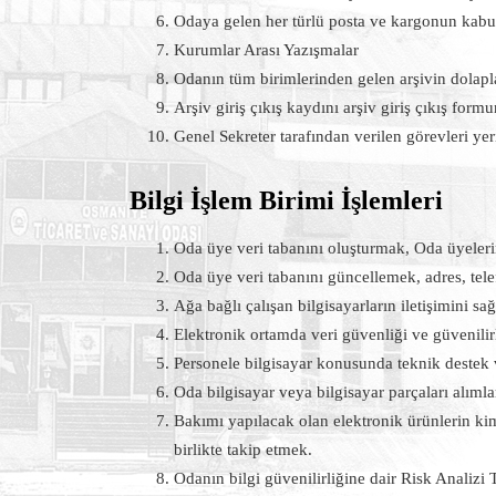
Odaya gelen her türlü posta ve kargonun kabu
Kurumlar Arası Yazışmalar
Odanın tüm birimlerinden gelen arşivin dolap
Arşiv giriş çıkış kaydını arşiv giriş çıkış form
Genel Sekreter tarafından verilen görevleri ye
Bilgi İşlem Birimi İşlemleri
Oda üye veri tabanını oluşturmak, Oda üyelerini
Oda üye veri tabanını güncellemek, adres, tele
Ağa bağlı çalışan bilgisayarların iletişimini 
Elektronik ortamda veri güvenliği ve güvenili
Personele bilgisayar konusunda teknik destek
Oda bilgisayar veya bilgisayar parçaları alım
Bakımı yapılacak olan elektronik ürünlerin ki
birlikte takip etmek.
Odanın bilgi güvenilirliğine dair Risk Analiz