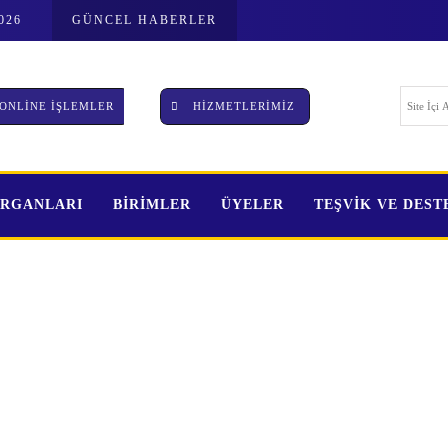
026
GÜNCEL HABERLER
ONLİNE İŞLEMLER
HİZMETLERİMİZ
ORGANLARI
BİRİMLER
ÜYELER
TEŞVİK VE DES