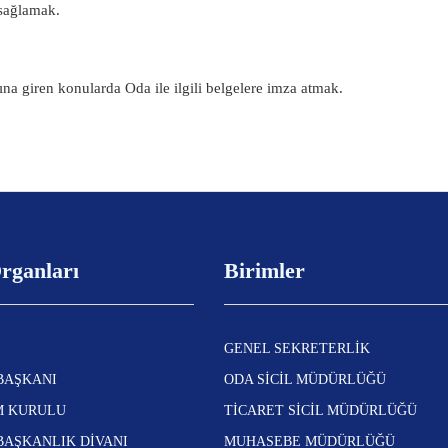
 sağlamak.
na giren konularda Oda ile ilgili belgelere imza atmak.
rganları
Birimler
GENEL SEKRETERLİK
BAŞKANI
ODA SİCİL MÜDÜRLÜĞÜ
M KURULU
TİCARET SİCİL MÜDÜRLÜĞÜ
BAŞKANLIK DİVANI
MUHASEBE MÜDÜRLÜĞÜ