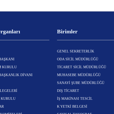
rganları
Birimler
GENEL SEKRETERLİK
BAŞKANI
ODA SİCİL MÜDÜRLÜĞÜ
M KURULU
TİCARET SİCİL MÜDÜRLÜĞÜ
BAŞKANLIK DİVANI
MUHASEBE MÜDÜRLÜĞÜ
SANAYİ ŞUBE MÜDÜRLÜĞÜ
LEGELERİ
DIŞ TİCARET
N KURULU
İŞ MAKİNASI TESCİL
AR
K YETKİ BELGESİ