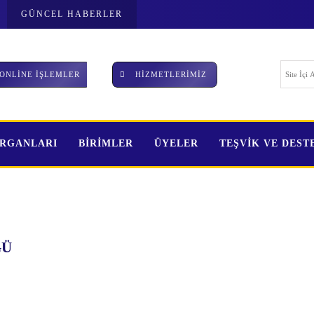
GÜNCEL HABERLER
ONLİNE İŞLEMLER
HİZMETLERİMİZ
ORGANLARI
BİRİMLER
ÜYELER
TEŞVİK VE DEST
ĞÜ