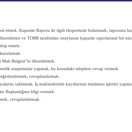
bul etmek. Kapasite Raporu ile ilgili ekspertizde bulunmak, raporunu haz
üzenlenen ve TOBB tarafından onaylanan kapasite raporlarının bir nüsha
 takip etmek.
 hazırlamak.
 Malı Belgesi”ni düzenlemek.
 yönelik araştırmalar yapmak, bu konudaki taleplere cevap vermek.
i değerlendirmek, cevaplandırmak.
yalarını saklamak, İş makinelerinin kayıtlarının tutulması işlerini yapmak
re Başkanlığına bilgi vermek.
dirmek, cevaplandırmak.