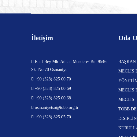
İletişim
Oda O
Rauf Bey Mh. Adnan Menderes Bul 9546
BAŞKAN
Sk. No:70 Osmaniye
MECLİS 
+90 (328) 825 00 70
YÖNETİ
+90 (328) 825 00 69
MECLİS 
+90 (328) 825 00 68
MECLİS
osmaniyetso@tobb.org.tr
TOBB DE
+90 (328) 825 05 70
DİSİPLİ
KURULL