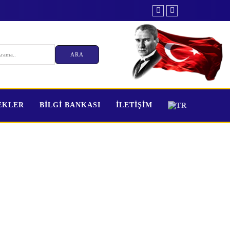
EKLER
BİLGİ BANKASI
İLETİŞİM