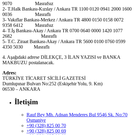
9070 Masrafsız
2- T.Halk Bankası-Kızılay / Ankara TR 1100 0120 0941 2000 1600
0036 Masraflı
3- Vakıflar Bankası-Merkez / Ankara TR 4800 0150 0158 0072
9358 6412 Masrafsız
4- T.İş Bankası-Akay / Ankara TR 0700 0640 0000 1420 1077
2682 Masraflı
5- T.C. Ziraat Bankası-Akay / Ankara TR 5600 0100 0760 0599
4350 5030 Masraflı
4. Aşağıdaki adrese DİLEKÇE, 3 İLAN YAZISI ve BANKA
MAKBUZU postalanacak.
Adres:
TÜRKİYE TİCARET SİCİLİ GAZETESİ
Dumlupınar Bulvarı No:252 (Eskişehir Yolu, 9. Km)
06530 – ANKARA
İletişim
Rauf Bey Mh. Adnan Menderes Bul 9546 Sk. No:70
Osmaniye
+90 (328) 825 00 70
+90 (328) 825 00 69