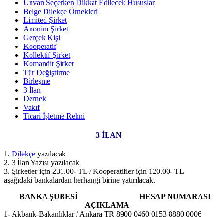
Ünvan Seçerken Dikkat Edilecek Hususlar
Belge Dilekçe Örnekleri
Limited Şirket
Anonim Şirket
Gerçek Kişi
Kooperatif
Kollektif Şirket
Komandit Şirket
Tür Değiştirme
Birleşme
3 İlan
Dernek
Vakıf
Ticari İşletme Rehni
3 İLAN
1.
Dilekçe
yazılacak
2. 3 İlan Yazısı yazılacak
3. Şirketler için 231.00- TL / Kooperatifler için 120.00- TL
aşağıdaki bankalardan herhangi birine yatırılacak.
BANKA ŞUBESİ HESAP NUMARASI
AÇIKLAMA
1- Akbank-Bakanlıklar / Ankara TR 8900 0460 0153 8880 0006