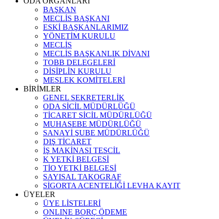
ODA ORGANLARI
BAŞKAN
MECLİS BAŞKANI
ESKİ BAŞKANLARIMIZ
YÖNETİM KURULU
MECLİS
MECLİS BAŞKANLIK DİVANI
TOBB DELEGELERİ
DİSİPLİN KURULU
MESLEK KOMİTELERİ
BİRİMLER
GENEL SEKRETERLİK
ODA SİCİL MÜDÜRLÜĞÜ
TİCARET SİCİL MÜDÜRLÜĞÜ
MUHASEBE MÜDÜRLÜĞÜ
SANAYİ ŞUBE MÜDÜRLÜĞÜ
DIŞ TİCARET
İŞ MAKİNASI TESCİL
K YETKİ BELGESİ
TİO YETKİ BELGESİ
SAYISAL TAKOGRAF
SİGORTA ACENTELİĞİ LEVHA KAYIT
ÜYELER
ÜYE LİSTELERİ
ONLINE BORÇ ÖDEME