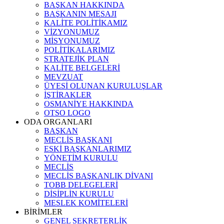
BAŞKAN HAKKINDA
BAŞKANIN MESAJI
KALİTE POLİTİKAMIZ
VİZYONUMUZ
MİSYONUMUZ
POLİTİKALARIMIZ
STRATEJİK PLAN
KALİTE BELGELERİ
MEVZUAT
ÜYESİ OLUNAN KURULUŞLAR
İŞTİRAKLER
OSMANİYE HAKKINDA
OTSO LOGO
ODA ORGANLARI
BAŞKAN
MECLİS BAŞKANI
ESKİ BAŞKANLARIMIZ
YÖNETİM KURULU
MECLİS
MECLİS BAŞKANLIK DİVANI
TOBB DELEGELERİ
DİSİPLİN KURULU
MESLEK KOMİTELERİ
BİRİMLER
GENEL SEKRETERLİK