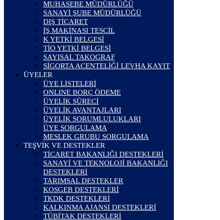
MUHASEBE MÜDÜRLÜĞÜ
SANAYİ ŞUBE MÜDÜRLÜĞÜ
DIŞ TİCARET
İŞ MAKİNASI TESCİL
K YETKİ BELGESİ
TİO YETKİ BELGESİ
SAYISAL TAKOGRAF
SİGORTA ACENTELİĞİ LEVHA KAYIT
ÜYELER
ÜYE LİSTELERİ
ONLINE BORÇ ÖDEME
ÜYELİK SÜRECİ
ÜYELİK AVANTAJLARI
ÜYELİK SORUMLULUKLARI
ÜYE SORGULAMA
MESLEK GRUBU SORGULAMA
TEŞVİK VE DESTEKLER
TİCARET BAKANLIĞI DESTEKLERİ
SANAYİ VE TEKNOLOJİ BAKANLIĞI
DESTEKLERİ
TARIMSAL DESTEKLER
KOSGEB DESTEKLERİ
TKDK DESTEKLERİ
KALKINMA AJANSI DESTEKLERİ
TÜBİTAK DESTEKLERİ