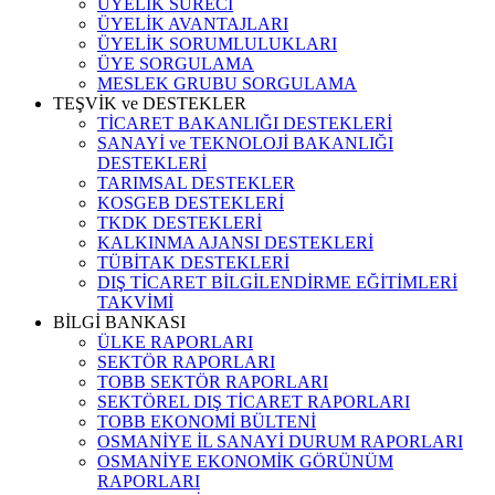
ÜYELİK SÜRECİ
ÜYELİK AVANTAJLARI
ÜYELİK SORUMLULUKLARI
ÜYE SORGULAMA
MESLEK GRUBU SORGULAMA
TEŞVİK ve DESTEKLER
TİCARET BAKANLIĞI DESTEKLERİ
SANAYİ ve TEKNOLOJİ BAKANLIĞI
DESTEKLERİ
TARIMSAL DESTEKLER
KOSGEB DESTEKLERİ
TKDK DESTEKLERİ
KALKINMA AJANSI DESTEKLERİ
TÜBİTAK DESTEKLERİ
DIŞ TİCARET BİLGİLENDİRME EĞİTİMLERİ
TAKVİMİ
BİLGİ BANKASI
ÜLKE RAPORLARI
SEKTÖR RAPORLARI
TOBB SEKTÖR RAPORLARI
SEKTÖREL DIŞ TİCARET RAPORLARI
TOBB EKONOMİ BÜLTENİ
OSMANİYE İL SANAYİ DURUM RAPORLARI
OSMANİYE EKONOMİK GÖRÜNÜM
RAPORLARI