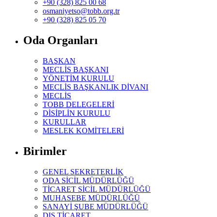
+90 (328) 825 00 68
osmaniyetso@tobb.org.tr
+90 (328) 825 05 70
Oda Organları
BAŞKAN
MECLİS BAŞKANI
YÖNETİM KURULU
MECLİS BAŞKANLIK DİVANI
MECLİS
TOBB DELEGELERİ
DİSİPLİN KURULU
KURULLAR
MESLEK KOMİTELERİ
Birimler
GENEL SEKRETERLİK
ODA SİCİL MÜDÜRLÜĞÜ
TİCARET SİCİL MÜDÜRLÜĞÜ
MUHASEBE MÜDÜRLÜĞÜ
SANAYİ ŞUBE MÜDÜRLÜĞÜ
DIŞ TİCARET