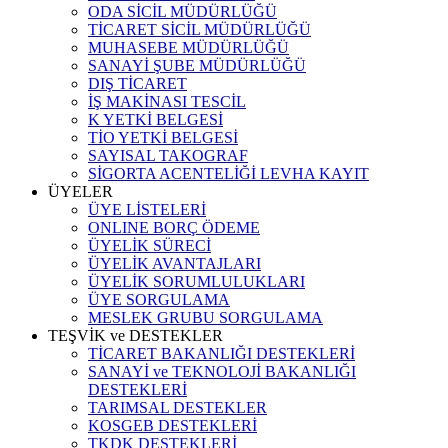
ODA SİCİL MÜDÜRLÜĞÜ
TİCARET SİCİL MÜDÜRLÜĞÜ
MUHASEBE MÜDÜRLÜĞÜ
SANAYİ ŞUBE MÜDÜRLÜĞÜ
DIŞ TİCARET
İŞ MAKİNASI TESCİL
K YETKİ BELGESİ
TİO YETKİ BELGESİ
SAYISAL TAKOGRAF
SİGORTA ACENTELİĞİ LEVHA KAYIT
ÜYELER
ÜYE LİSTELERİ
ONLINE BORÇ ÖDEME
ÜYELİK SÜRECİ
ÜYELİK AVANTAJLARI
ÜYELİK SORUMLULUKLARI
ÜYE SORGULAMA
MESLEK GRUBU SORGULAMA
TEŞVİK ve DESTEKLER
TİCARET BAKANLIĞI DESTEKLERİ
SANAYİ ve TEKNOLOJİ BAKANLIĞI
DESTEKLERİ
TARIMSAL DESTEKLER
KOSGEB DESTEKLERİ
TKDK DESTEKLERİ