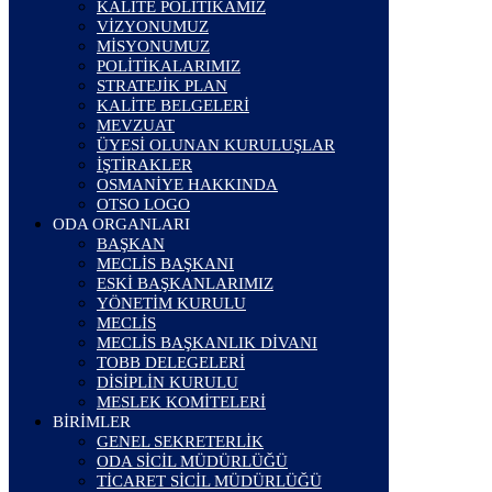
KALİTE POLİTİKAMIZ
VİZYONUMUZ
MİSYONUMUZ
POLİTİKALARIMIZ
STRATEJİK PLAN
KALİTE BELGELERİ
MEVZUAT
ÜYESİ OLUNAN KURULUŞLAR
İŞTİRAKLER
OSMANİYE HAKKINDA
OTSO LOGO
ODA ORGANLARI
BAŞKAN
MECLİS BAŞKANI
ESKİ BAŞKANLARIMIZ
YÖNETİM KURULU
MECLİS
MECLİS BAŞKANLIK DİVANI
TOBB DELEGELERİ
DİSİPLİN KURULU
MESLEK KOMİTELERİ
BİRİMLER
GENEL SEKRETERLİK
ODA SİCİL MÜDÜRLÜĞÜ
TİCARET SİCİL MÜDÜRLÜĞÜ