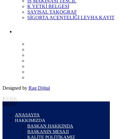
İŞ MAKİNASI TESCİL
K YETKİ BELGESİ
SAYISAL TAKOGRAF
SİGORTA ACENTELİĞİ LEVHA KAYIT
Designed by
Rag Dijital
KVKK
MENU
ANASAYFA
HAKKIMIZDA
BAŞKAN HAKKINDA
BAŞKANIN MESAJI
KALİTE POLİTİKAMIZ