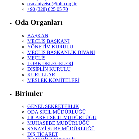
osmaniyetso@tobb.org.tr
+90 (328) 825 05 70
Oda Organları
BAŞKAN
MECLİS BAŞKANI
YÖNETİM KURULU
MECLİS BAŞKANLIK DİVANI
MECLİS
TOBB DELEGELERİ
DİSİPLİN KURULU
KURULLAR
MESLEK KOMİTELERİ
Birimler
GENEL SEKRETERLİK
ODA SİCİL MÜDÜRLÜĞÜ
TİCARET SİCİL MÜDÜRLÜĞÜ
MUHASEBE MÜDÜRLÜĞÜ
SANAYİ ŞUBE MÜDÜRLÜĞÜ
DIŞ TİCARET