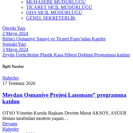
MUHASEBE MÜDÜRLÜĞÜ
TİCARET SİCİL MÜDÜRLÜĞÜ
ODA SİCİL MÜDÜRLÜĞÜ
GENEL SEKRETERLİK
Önceki Yazı
2 Mayıs 2024
Birinci Osmaniye Sanayi ve Ticaret Fuarı’ndan Kareler
Sonraki Yazı
3 Mayıs 2024
Zeytin Üreticilerine Plastik Kasa Hibesi Dağıtım Programına katılım
İlgili Yazılar
Haberler
17 Temmuz 2026
Meydan Osmaniye Projesi Lansmanı” programına
katılım
OTSO Yönetim Kurulu Başkanı Devrim Murat AKSOY, ASÜER
firması tarafından modern yaşam…
Devamı
Haberler