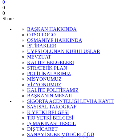
0
0
0
Share
BAŞKAN HAKKINDA
OTSO LOGO
OSMANİYE HAKKINDA
İŞTİRAKLER
ÜYESİ OLUNAN KURULUŞLAR
MEVZUAT
KALİTE BELGELERİ
STRATEJİK PLAN
POLİTİKALARIMIZ
MİSYONUMUZ
VİZYONUMUZ
KALİTE POLİTİKAMIZ
BAŞKANIN MESAJI
SİGORTA ACENTELİĞİ LEVHA KAYIT
SAYISAL TAKOGRAF
K YETKİ BELGESİ
TİO YETKİ BELGESİ
İŞ MAKİNASI TESCİL
DIŞ TİCARET
SANAYİ ŞUBE MÜDÜRLÜĞÜ