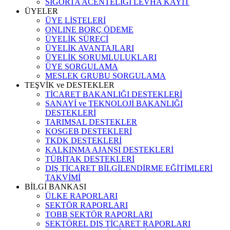
SİGORTA ACENTELİĞİ LEVHA KAYIT
ÜYELER
ÜYE LİSTELERİ
ONLINE BORÇ ÖDEME
ÜYELİK SÜRECİ
ÜYELİK AVANTAJLARI
ÜYELİK SORUMLULUKLARI
ÜYE SORGULAMA
MESLEK GRUBU SORGULAMA
TEŞVİK ve DESTEKLER
TİCARET BAKANLIĞI DESTEKLERİ
SANAYİ ve TEKNOLOJİ BAKANLIĞI
DESTEKLERİ
TARIMSAL DESTEKLER
KOSGEB DESTEKLERİ
TKDK DESTEKLERİ
KALKINMA AJANSI DESTEKLERİ
TÜBİTAK DESTEKLERİ
DIŞ TİCARET BİLGİLENDİRME EĞİTİMLERİ
TAKVİMİ
BİLGİ BANKASI
ÜLKE RAPORLARI
SEKTÖR RAPORLARI
TOBB SEKTÖR RAPORLARI
SEKTÖREL DIŞ TİCARET RAPORLARI