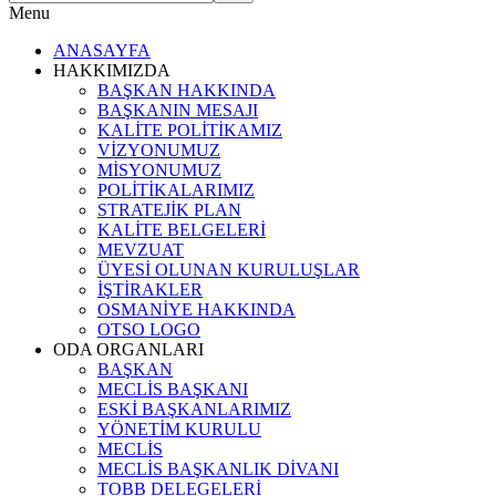
Menu
ANASAYFA
HAKKIMIZDA
BAŞKAN HAKKINDA
BAŞKANIN MESAJI
KALİTE POLİTİKAMIZ
VİZYONUMUZ
MİSYONUMUZ
POLİTİKALARIMIZ
STRATEJİK PLAN
KALİTE BELGELERİ
MEVZUAT
ÜYESİ OLUNAN KURULUŞLAR
İŞTİRAKLER
OSMANİYE HAKKINDA
OTSO LOGO
ODA ORGANLARI
BAŞKAN
MECLİS BAŞKANI
ESKİ BAŞKANLARIMIZ
YÖNETİM KURULU
MECLİS
MECLİS BAŞKANLIK DİVANI
TOBB DELEGELERİ