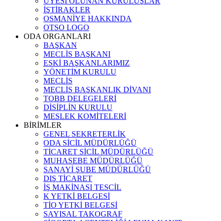
ÜYESİ OLUNAN KURULUŞLAR
İŞTİRAKLER
OSMANİYE HAKKINDA
OTSO LOGO
ODA ORGANLARI
BAŞKAN
MECLİS BAŞKANI
ESKİ BAŞKANLARIMIZ
YÖNETİM KURULU
MECLİS
MECLİS BAŞKANLIK DİVANI
TOBB DELEGELERİ
DİSİPLİN KURULU
MESLEK KOMİTELERİ
BİRİMLER
GENEL SEKRETERLİK
ODA SİCİL MÜDÜRLÜĞÜ
TİCARET SİCİL MÜDÜRLÜĞÜ
MUHASEBE MÜDÜRLÜĞÜ
SANAYİ ŞUBE MÜDÜRLÜĞÜ
DIŞ TİCARET
İŞ MAKİNASI TESCİL
K YETKİ BELGESİ
TİO YETKİ BELGESİ
SAYISAL TAKOGRAF