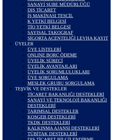
SANAYİ ŞUBE MÜDÜRLÜĞÜ
DIŞ TİCARET
İŞ MAKİNASI TESCİL
K YETKİ BELGESİ
TİO YETKİ BELGESİ
SAYISAL TAKOGRAF
SİGORTA ACENTELİĞİ LEVHA KAYIT
ÜYELER
ÜYE LİSTELERİ
ONLINE BORÇ ÖDEME
ÜYELİK SÜRECİ
ÜYELİK AVANTAJLARI
ÜYELİK SORUMLULUKLARI
ÜYE SORGULAMA
MESLEK GRUBU SORGULAMA
TEŞVİK VE DESTEKLER
TİCARET BAKANLIĞI DESTEKLERİ
SANAYİ VE TEKNOLOJİ BAKANLIĞI
DESTEKLERİ
TARIMSAL DESTEKLER
KOSGEB DESTEKLERİ
TKDK DESTEKLERİ
KALKINMA AJANSI DESTEKLERİ
TÜBİTAK DESTEKLERİ
DIŞ TİCARET BİLGİLENDİRME