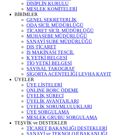
DİSİPLİN KURULU
MESLEK KOMİTELERİ
BİRİMLER
GENEL SEKRETERLİK
ODA SİCİL MÜDÜRLÜĞÜ
TİCARET SİCİL MÜDÜRLÜĞÜ
MUHASEBE MÜDÜRLÜĞÜ
SANAYİ ŞUBE MÜDÜRLÜĞÜ
DIŞ TİCARET
İŞ MAKİNASI TESCİL
K YETKİ BELGESİ
TİO YETKİ BELGESİ
SAYISAL TAKOGRAF
SİGORTA ACENTELİĞİ LEVHA KAYIT
ÜYELER
ÜYE LİSTELERİ
ONLINE BORÇ ÖDEME
ÜYELİK SÜRECİ
ÜYELİK AVANTAJLARI
ÜYELİK SORUMLULUKLARI
ÜYE SORGULAMA
MESLEK GRUBU SORGULAMA
TEŞVİK ve DESTEKLER
TİCARET BAKANLIĞI DESTEKLERİ
SANAYİ ve TEKNOLOJİ BAKANLIĞI