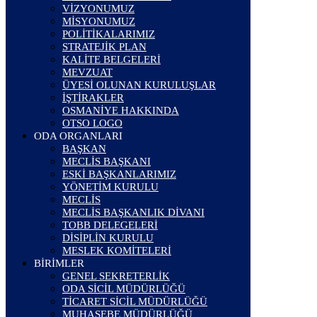
VİZYONUMUZ
MİSYONUMUZ
POLİTİKALARIMIZ
STRATEJİK PLAN
KALİTE BELGELERİ
MEVZUAT
ÜYESİ OLUNAN KURULUŞLAR
İŞTİRAKLER
OSMANİYE HAKKINDA
OTSO LOGO
ODA ORGANLARI
BAŞKAN
MECLİS BAŞKANI
ESKİ BAŞKANLARIMIZ
YÖNETİM KURULU
MECLİS
MECLİS BAŞKANLIK DİVANI
TOBB DELEGELERİ
DİSİPLİN KURULU
MESLEK KOMİTELERİ
BİRİMLER
GENEL SEKRETERLİK
ODA SİCİL MÜDÜRLÜĞÜ
TİCARET SİCİL MÜDÜRLÜĞÜ
MUHASEBE MÜDÜRLÜĞÜ