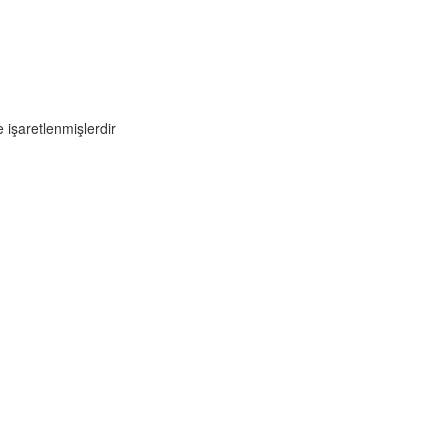
anı Yener TUNCER ve yönetimine hayırlı 
e işaretlenmişlerdir