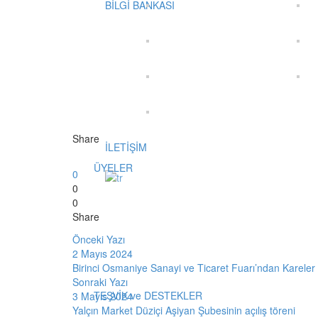
BİLGİ BANKASI
Share
İLETİŞİM
ÜYELER
0
0
0
Share
Önceki Yazı
2 Mayıs 2024
Birinci Osmaniye Sanayi ve Ticaret Fuarı’ndan Kareler
Sonraki Yazı
TEŞVİK ve DESTEKLER
3 Mayıs 2024
Yalçın Market Düziçi Aşiyan Şubesinin açılış töreni