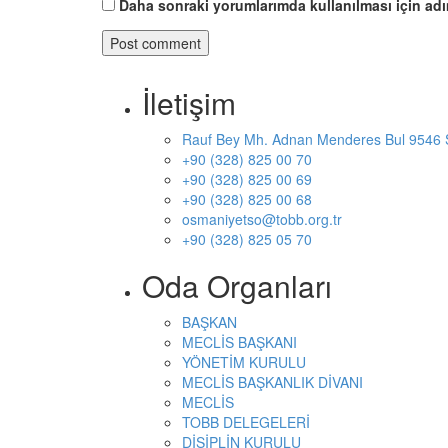
Daha sonraki yorumlarımda kullanılması için adı
İletişim
Rauf Bey Mh. Adnan Menderes Bul 9546 
+90 (328) 825 00 70
+90 (328) 825 00 69
+90 (328) 825 00 68
osmaniyetso@tobb.org.tr
+90 (328) 825 05 70
Oda Organları
BAŞKAN
MECLİS BAŞKANI
YÖNETİM KURULU
MECLİS BAŞKANLIK DİVANI
MECLİS
TOBB DELEGELERİ
DİSİPLİN KURULU