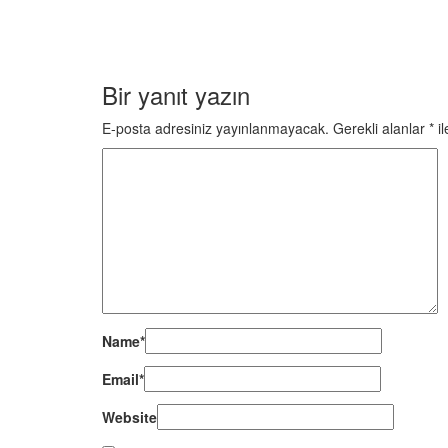
17 Temmuz 2026
MHP Osmaniye Merkez İlçe Başk
ziyareti
Bir yanıt yazın
E-posta adresiniz yayınlanmayacak.
Gerekli alanlar
*
il
Devamı
Name
*
Email
*
Website