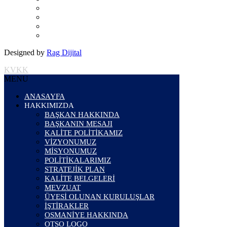
Designed by
Rag Dijital
KVKK
MENU
ANASAYFA
HAKKIMIZDA
BAŞKAN HAKKINDA
BAŞKANIN MESAJI
KALİTE POLİTİKAMIZ
VİZYONUMUZ
MİSYONUMUZ
POLİTİKALARIMIZ
STRATEJİK PLAN
KALİTE BELGELERİ
MEVZUAT
ÜYESİ OLUNAN KURULUŞLAR
İŞTİRAKLER
OSMANİYE HAKKINDA
OTSO LOGO