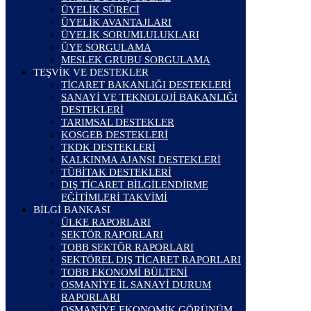
ÜYELİK SÜRECİ
ÜYELİK AVANTAJLARI
ÜYELİK SORUMLULUKLARI
ÜYE SORGULAMA
MESLEK GRUBU SORGULAMA
TEŞVİK VE DESTEKLER
TİCARET BAKANLIĞI DESTEKLERİ
SANAYİ VE TEKNOLOJİ BAKANLIĞI
DESTEKLERİ
TARIMSAL DESTEKLER
KOSGEB DESTEKLERİ
TKDK DESTEKLERİ
KALKINMA AJANSI DESTEKLERİ
TÜBİTAK DESTEKLERİ
DIŞ TİCARET BİLGİLENDİRME
EĞİTİMLERİ TAKVİMİ
BİLGİ BANKASI
ÜLKE RAPORLARI
SEKTÖR RAPORLARI
TOBB SEKTÖR RAPORLARI
SEKTÖREL DIŞ TİCARET RAPORLARI
TOBB EKONOMİ BÜLTENİ
OSMANİYE İL SANAYİ DURUM
RAPORLARI
OSMANİYE EKONOMİK GÖRÜNÜM