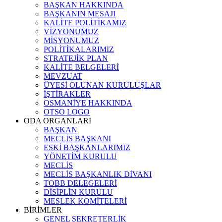
BAŞKAN HAKKINDA
BAŞKANIN MESAJI
KALİTE POLİTİKAMIZ
VİZYONUMUZ
MİSYONUMUZ
POLİTİKALARIMIZ
STRATEJİK PLAN
KALİTE BELGELERİ
MEVZUAT
ÜYESİ OLUNAN KURULUŞLAR
İŞTİRAKLER
OSMANİYE HAKKINDA
OTSO LOGO
ODA ORGANLARI
BAŞKAN
MECLİS BAŞKANI
ESKİ BAŞKANLARIMIZ
YÖNETİM KURULU
MECLİS
MECLİS BAŞKANLIK DİVANI
TOBB DELEGELERİ
DİSİPLİN KURULU
MESLEK KOMİTELERİ
BİRİMLER
GENEL SEKRETERLİK