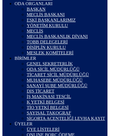
ODA ORGANLARI
BAŞKAN
MECLİS BAŞKANI
ESKİ BAŞKANLARIMIZ
YÖNETİM KURULU
MECLİS
MECLİS BAŞKANLIK DİVANI
TOBB DELEGELERİ
DİSİPLİN KURULU
MESLEK KOMİTELERİ
BİRİMLER
GENEL SEKRETERLİK
ODA SİCİL MÜDÜRLÜĞÜ
TİCARET SİCİL MÜDÜRLÜĞÜ
MUHASEBE MÜDÜRLÜĞÜ
SANAYİ ŞUBE MÜDÜRLÜĞÜ
DIŞ TİCARET
İŞ MAKİNASI TESCİL
K YETKİ BELGESİ
TİO YETKİ BELGESİ
SAYISAL TAKOGRAF
SİGORTA ACENTELİĞİ LEVHA KAYIT
ÜYELER
ÜYE LİSTELERİ
ONLINE BORÇ ÖDEME