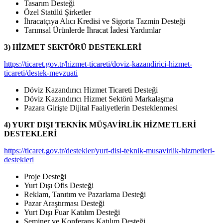
Tasarım Desteği
Özel Statülü Şirketler
İhracatçıya Alıcı Kredisi ve Sigorta Tazmin Desteği
Tarımsal Ürünlerde İhracat İadesi Yardımlar
3) HİZMET SEKTÖRÜ DESTEKLERİ
https://ticaret.gov.tr/hizmet-ticareti/doviz-kazandirici-hizmet-
ticareti/destek-mevzuati
Döviz Kazandırıcı Hizmet Ticareti Desteği
Döviz Kazandırıcı Hizmet Sektörü Markalaşma
Pazara Girişte Dijital Faaliyetlerin Desteklenmesi
4) YURT DIŞI TEKNİK MÜŞAVİRLİK HİZMETLERİ
DESTEKLERİ
https://ticaret.gov.tr/destekler/yurt-disi-teknik-musavirlik-hizmetleri-
destekleri
Proje Desteği
Yurt Dışı Ofis Desteği
Reklam, Tanıtım ve Pazarlama Desteği
Pazar Araştırması Desteği
Yurt Dışı Fuar Katılım Desteği
Seminer ve Konferans Katılım Desteği