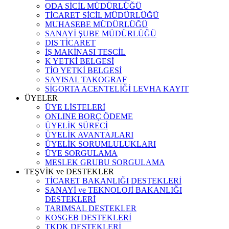
ODA SİCİL MÜDÜRLÜĞÜ
TİCARET SİCİL MÜDÜRLÜĞÜ
MUHASEBE MÜDÜRLÜĞÜ
SANAYİ ŞUBE MÜDÜRLÜĞÜ
DIŞ TİCARET
İŞ MAKİNASI TESCİL
K YETKİ BELGESİ
TİO YETKİ BELGESİ
SAYISAL TAKOGRAF
SİGORTA ACENTELİĞİ LEVHA KAYIT
ÜYELER
ÜYE LİSTELERİ
ONLINE BORÇ ÖDEME
ÜYELİK SÜRECİ
ÜYELİK AVANTAJLARI
ÜYELİK SORUMLULUKLARI
ÜYE SORGULAMA
MESLEK GRUBU SORGULAMA
TEŞVİK ve DESTEKLER
TİCARET BAKANLIĞI DESTEKLERİ
SANAYİ ve TEKNOLOJİ BAKANLIĞI
DESTEKLERİ
TARIMSAL DESTEKLER
KOSGEB DESTEKLERİ
TKDK DESTEKLERİ