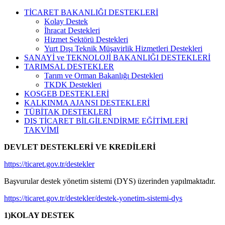
TİCARET BAKANLIĞI DESTEKLERİ
Kolay Destek
İhracat Destekleri
Hizmet Sektörü Destekleri
Yurt Dışı Teknik Müşavirlik Hizmetleri Destekleri
SANAYİ ve TEKNOLOJİ BAKANLIĞI DESTEKLERİ
TARIMSAL DESTEKLER
Tarım ve Orman Bakanlığı Destekleri
TKDK Destekleri
KOSGEB DESTEKLERİ
KALKINMA AJANSI DESTEKLERİ
TÜBİTAK DESTEKLERİ
DIŞ TİCARET BİLGİLENDİRME EĞİTİMLERİ
TAKVİMİ
DEVLET DESTEKLERİ VE KREDİLERİ
https://ticaret.gov.tr/destekler
Başvurular destek yönetim sistemi (DYS) üzerinden yapılmaktadır.
https://ticaret.gov.tr/destekler/destek-yonetim-sistemi-dys
1)
KOLAY DESTEK