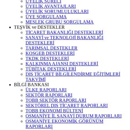
ÜYELİK SÜRECİ
ÜYELİK AVANTAJLARI
ÜYELİK SORUMLULUKLARI
ÜYE SORGULAMA
MESLEK GRUBU SORGULAMA
TEŞVİK ve DESTEKLER
TİCARET BAKANLIĞI DESTEKLERİ
SANAYİ ve TEKNOLOJİ BAKANLIĞI
DESTEKLERİ
TARIMSAL DESTEKLER
KOSGEB DESTEKLERİ
TKDK DESTEKLERİ
KALKINMA AJANSI DESTEKLERİ
TÜBİTAK DESTEKLERİ
DIŞ TİCARET BİLGİLENDİRME EĞİTİMLERİ
TAKVİMİ
BİLGİ BANKASI
ÜLKE RAPORLARI
SEKTÖR RAPORLARI
TOBB SEKTÖR RAPORLARI
SEKTÖREL DIŞ TİCARET RAPORLARI
TOBB EKONOMİ BÜLTENİ
OSMANİYE İL SANAYİ DURUM RAPORLARI
OSMANİYE EKONOMİK GÖRÜNÜM
RAPORLARI