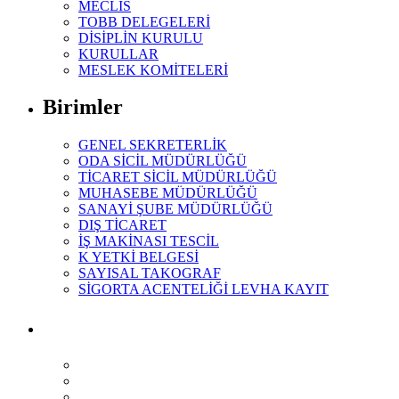
MECLİS
TOBB DELEGELERİ
DİSİPLİN KURULU
KURULLAR
MESLEK KOMİTELERİ
Birimler
GENEL SEKRETERLİK
ODA SİCİL MÜDÜRLÜĞÜ
TİCARET SİCİL MÜDÜRLÜĞÜ
MUHASEBE MÜDÜRLÜĞÜ
SANAYİ ŞUBE MÜDÜRLÜĞÜ
DIŞ TİCARET
İŞ MAKİNASI TESCİL
K YETKİ BELGESİ
SAYISAL TAKOGRAF
SİGORTA ACENTELİĞİ LEVHA KAYIT