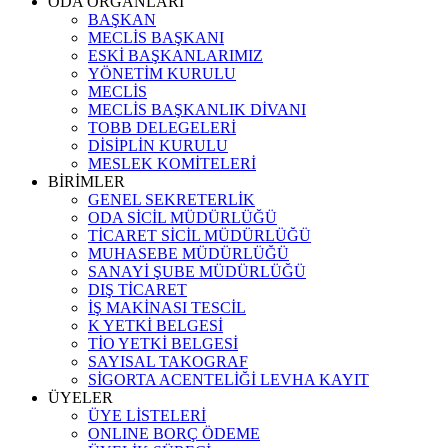
ODA ORGANLARI
BAŞKAN
MECLİS BAŞKANI
ESKİ BAŞKANLARIMIZ
YÖNETİM KURULU
MECLİS
MECLİS BAŞKANLIK DİVANI
TOBB DELEGELERİ
DİSİPLİN KURULU
MESLEK KOMİTELERİ
BİRİMLER
GENEL SEKRETERLİK
ODA SİCİL MÜDÜRLÜĞÜ
TİCARET SİCİL MÜDÜRLÜĞÜ
MUHASEBE MÜDÜRLÜĞÜ
SANAYİ ŞUBE MÜDÜRLÜĞÜ
DIŞ TİCARET
İŞ MAKİNASI TESCİL
K YETKİ BELGESİ
TİO YETKİ BELGESİ
SAYISAL TAKOGRAF
SİGORTA ACENTELİĞİ LEVHA KAYIT
ÜYELER
ÜYE LİSTELERİ
ONLINE BORÇ ÖDEME