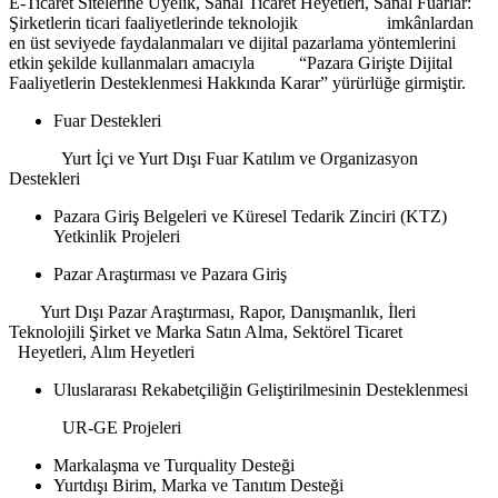
E-Ticaret Sitelerine Üyelik, Sanal Ticaret Heyetleri, Sanal Fuarlar:
Şirketlerin ticari faaliyetlerinde teknolojik imkânlardan
en üst seviyede faydalanmaları ve dijital pazarlama yöntemlerini
etkin şekilde kullanmaları amacıyla “Pazara Girişte Dijital
Faaliyetlerin Desteklenmesi Hakkında Karar” yürürlüğe girmiştir.
Fuar Destekleri
Yurt İçi ve Yurt Dışı Fuar Katılım ve Organizasyon
Destekleri
Pazara Giriş Belgeleri ve Küresel Tedarik Zinciri (KTZ)
Yetkinlik Projeleri
Pazar Araştırması ve Pazara Giriş
Yurt Dışı Pazar Araştırması, Rapor, Danışmanlık, İleri
Teknolojili Şirket ve Marka Satın Alma, Sektörel Ticaret
Heyetleri, Alım Heyetleri
Uluslararası Rekabetçiliğin Geliştirilmesinin Desteklenmesi
UR-GE Projeleri
Markalaşma ve Turquality Desteği
Yurtdışı Birim, Marka ve Tanıtım Desteği