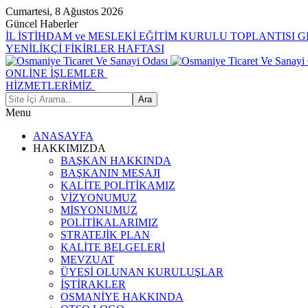
Cumartesi, 8 Ağustos 2026
Güncel Haberler
İL İSTİHDAM ve MESLEKİ EĞİTİM KURULU TOPLANTISI 
YENİLİKÇİ FİKİRLER HAFTASI
ONLİNE İŞLEMLER
HİZMETLERİMİZ
Menu
ANASAYFA
HAKKIMIZDA
BAŞKAN HAKKINDA
BAŞKANIN MESAJI
KALİTE POLİTİKAMIZ
VİZYONUMUZ
MİSYONUMUZ
POLİTİKALARIMIZ
STRATEJİK PLAN
KALİTE BELGELERİ
MEVZUAT
ÜYESİ OLUNAN KURULUŞLAR
İŞTİRAKLER
OSMANİYE HAKKINDA