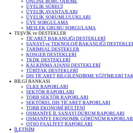
ONLINE BORÇ ÖDEME
ÜYELİK SÜRECİ
ÜYELİK AVANTAJLARI
ÜYELİK SORUMLULUKLARI
ÜYE SORGULAMA
MESLEK GRUBU SORGULAMA
TEŞVİK ve DESTEKLER
TİCARET BAKANLIĞI DESTEKLERİ
SANAYİ ve TEKNOLOJİ BAKANLIĞI DESTEKLE
TARIMSAL DESTEKLER
KOSGEB DESTEKLERİ
TKDK DESTEKLERİ
KALKINMA AJANSI DESTEKLERİ
TÜBİTAK DESTEKLERİ
DIŞ TİCARET BİLGİLENDİRME EĞİTİMLERİ TA
BİLGİ BANKASI
ÜLKE RAPORLARI
SEKTÖR RAPORLARI
TOBB SEKTÖR RAPORLARI
SEKTÖREL DIŞ TİCARET RAPORLARI
TOBB EKONOMİ BÜLTENİ
OSMANİYE İL SANAYİ DURUM RAPORLARI
OSMANİYE EKONOMİK GÖRÜNÜM RAPORLAR
OTSO FAALİYET RAPORLARI
İLETİŞİM