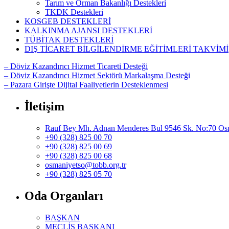
Tarım ve Orman Bakanlığı Destekleri
TKDK Destekleri
KOSGEB DESTEKLERİ
KALKINMA AJANSI DESTEKLERİ
TÜBİTAK DESTEKLERİ
DIŞ TİCARET BİLGİLENDİRME EĞİTİMLERİ TAKVİMİ
– Döviz Kazandırıcı Hizmet Ticareti Desteği
– Döviz Kazandırıcı Hizmet Sektörü Markalaşma Desteği
– Pazara Girişte Dijital Faaliyetlerin Desteklenmesi
İletişim
Rauf Bey Mh. Adnan Menderes Bul 9546 Sk. No:70 Os
+90 (328) 825 00 70
+90 (328) 825 00 69
+90 (328) 825 00 68
osmaniyetso@tobb.org.tr
+90 (328) 825 05 70
Oda Organları
BAŞKAN
MECLİS BAŞKANI