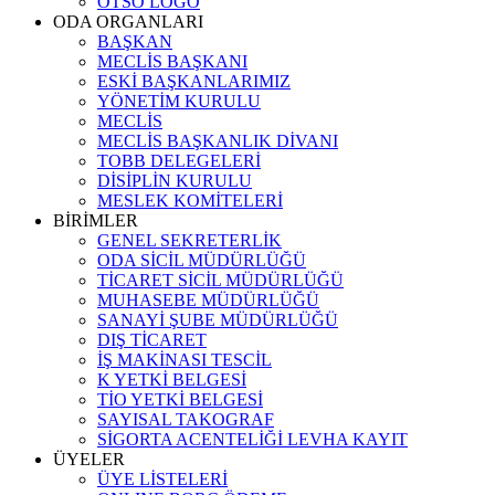
OTSO LOGO
ODA ORGANLARI
BAŞKAN
MECLİS BAŞKANI
ESKİ BAŞKANLARIMIZ
YÖNETİM KURULU
MECLİS
MECLİS BAŞKANLIK DİVANI
TOBB DELEGELERİ
DİSİPLİN KURULU
MESLEK KOMİTELERİ
BİRİMLER
GENEL SEKRETERLİK
ODA SİCİL MÜDÜRLÜĞÜ
TİCARET SİCİL MÜDÜRLÜĞÜ
MUHASEBE MÜDÜRLÜĞÜ
SANAYİ ŞUBE MÜDÜRLÜĞÜ
DIŞ TİCARET
İŞ MAKİNASI TESCİL
K YETKİ BELGESİ
TİO YETKİ BELGESİ
SAYISAL TAKOGRAF
SİGORTA ACENTELİĞİ LEVHA KAYIT
ÜYELER
ÜYE LİSTELERİ