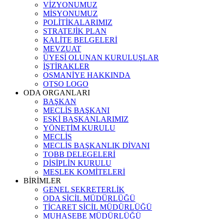
VİZYONUMUZ
MİSYONUMUZ
POLİTİKALARIMIZ
STRATEJİK PLAN
KALİTE BELGELERİ
MEVZUAT
ÜYESİ OLUNAN KURULUŞLAR
İŞTİRAKLER
OSMANİYE HAKKINDA
OTSO LOGO
ODA ORGANLARI
BAŞKAN
MECLİS BAŞKANI
ESKİ BAŞKANLARIMIZ
YÖNETİM KURULU
MECLİS
MECLİS BAŞKANLIK DİVANI
TOBB DELEGELERİ
DİSİPLİN KURULU
MESLEK KOMİTELERİ
BİRİMLER
GENEL SEKRETERLİK
ODA SİCİL MÜDÜRLÜĞÜ
TİCARET SİCİL MÜDÜRLÜĞÜ
MUHASEBE MÜDÜRLÜĞÜ