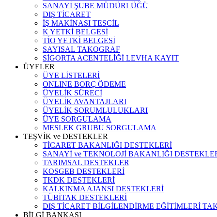
SANAYİ ŞUBE MÜDÜRLÜĞÜ
DIŞ TİCARET
İŞ MAKİNASI TESCİL
K YETKİ BELGESİ
TİO YETKİ BELGESİ
SAYISAL TAKOGRAF
SİGORTA ACENTELİĞİ LEVHA KAYIT
ÜYELER
ÜYE LİSTELERİ
ONLINE BORÇ ÖDEME
ÜYELİK SÜRECİ
ÜYELİK AVANTAJLARI
ÜYELİK SORUMLULUKLARI
ÜYE SORGULAMA
MESLEK GRUBU SORGULAMA
TEŞVİK ve DESTEKLER
TİCARET BAKANLIĞI DESTEKLERİ
SANAYİ ve TEKNOLOJİ BAKANLIĞI DESTEKLE
TARIMSAL DESTEKLER
KOSGEB DESTEKLERİ
TKDK DESTEKLERİ
KALKINMA AJANSI DESTEKLERİ
TÜBİTAK DESTEKLERİ
DIŞ TİCARET BİLGİLENDİRME EĞİTİMLERİ TA
BİLGİ BANKASI