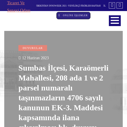
 -YENİLİKÇİ FİKİRLER HAFTASI
İL İSTİHDAM ve MESLEKİ EĞİTİM KURULU TOPLANTISI
DEVLET DESTEKL
GERÇEKLEŞTİRİLDİ
ONLİNE İŞLEMLER
DUYURULAR
12 Haziran 2023
Sumbas İlçesi, Karaömerli
Mahallesi, 208 ada 1 ve 2
parsel numaralı
taşınmazların 4706 sayılı
kanunun EK-3. Maddesi
kapsamında ilana