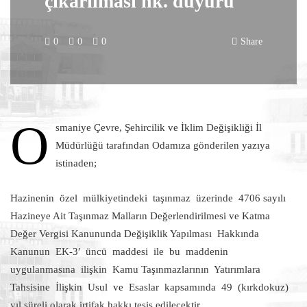
çıkarılması hk. duyuru
0
0
0
Share
O
smaniye Çevre, Şehircilik ve İklim Değişikliği İl
Müdürlüğü tarafından Odamıza gönderilen yazıya
istinaden;
Hazinenin özel mülkiyetindeki taşınmaz üzerinde 4706 sayılı
Hazineye Ait Taşınmaz Malların Değerlendirilmesi ve Katma
Değer Vergisi Kanununda Değişiklik Yapılması Hakkında
Kanunun EK-3′ üncü maddesi ile bu maddenin
uygulanmasına ilişkin Kamu Taşınmazlarının Yatırımlara
Tahsisine İlişkin Usul ve Esaslar kapsamında 49 (kırkdokuz)
yıl süreli olarak irtifak hakkı tesis edilecektir.