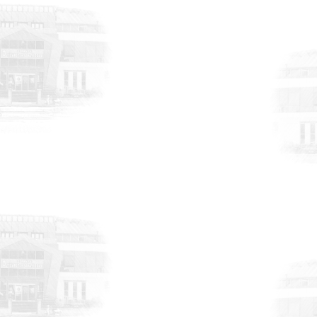
DUYURULAR
6 Ağustos 2026
Atık Geri Kazanımı ve
Değerlendirilmesi Uluslararası Fuarı