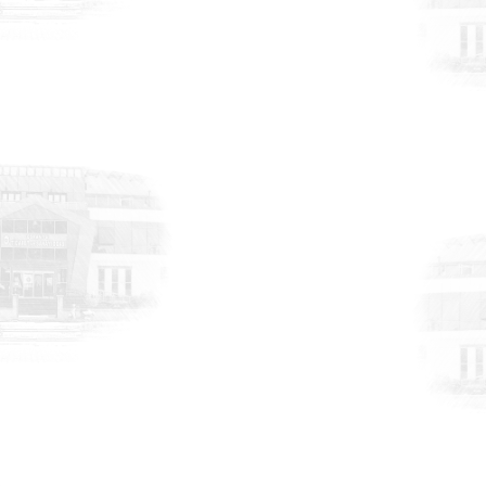
DUYURULAR
6 Ağustos 2026
TransLogistica Poland 2026 Fuarı
Türkiye Millî Katılım Organizasyonu