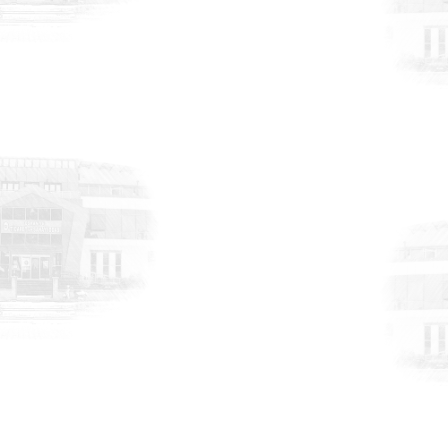
DUYURULAR
6 Ağustos 2026
AB Dijital Ürün Pasaportu - Özel Sektör
Anketi