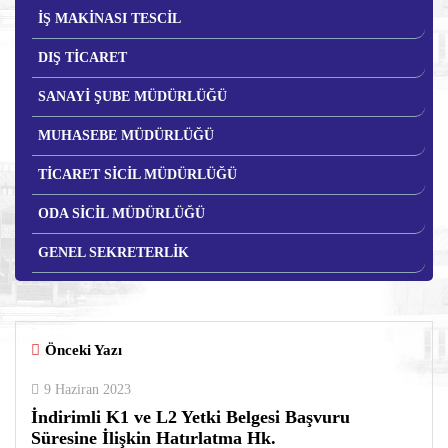
İŞ MAKİNASI TESCİL
DIŞ TİCARET
SANAYİ ŞUBE MÜDÜRLÜĞÜ
MUHASEBE MÜDÜRLÜĞÜ
TİCARET SİCİL MÜDÜRLÜĞÜ
ODA SİCİL MÜDÜRLÜĞÜ
GENEL SEKRETERLİK
Önceki Yazı
9 Haziran 2023
İndirimli K1 ve L2 Yetki Belgesi Başvuru
Süresine İlişkin Hatırlatma Hk.