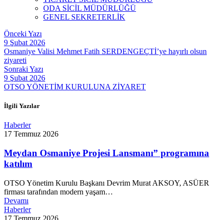
ODA SİCİL MÜDÜRLÜĞÜ
GENEL SEKRETERLİK
Önceki Yazı
9 Şubat 2026
Osmaniye Valisi Mehmet Fatih SERDENGEÇTİ’ye hayırlı olsun
ziyareti
Sonraki Yazı
9 Şubat 2026
OTSO YÖNETİM KURULUNA ZİYARET
İlgili Yazılar
Haberler
17 Temmuz 2026
Meydan Osmaniye Projesi Lansmanı” programına
katılım
OTSO Yönetim Kurulu Başkanı Devrim Murat AKSOY, ASÜER
firması tarafından modern yaşam…
Devamı
Haberler
17 Temmuz 2026