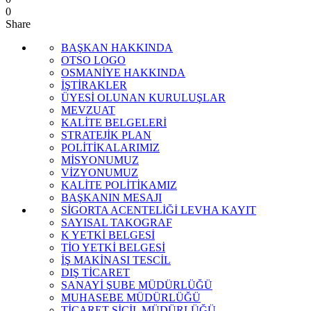
0
Share
BAŞKAN HAKKINDA
OTSO LOGO
OSMANİYE HAKKINDA
İŞTİRAKLER
ÜYESİ OLUNAN KURULUŞLAR
MEVZUAT
KALİTE BELGELERİ
STRATEJİK PLAN
POLİTİKALARIMIZ
MİSYONUMUZ
VİZYONUMUZ
KALİTE POLİTİKAMIZ
BAŞKANIN MESAJI
SİGORTA ACENTELİĞİ LEVHA KAYIT
SAYISAL TAKOGRAF
K YETKİ BELGESİ
TİO YETKİ BELGESİ
İŞ MAKİNASI TESCİL
DIŞ TİCARET
SANAYİ ŞUBE MÜDÜRLÜĞÜ
MUHASEBE MÜDÜRLÜĞÜ
TİCARET SİCİL MÜDÜRLÜĞÜ