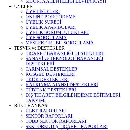
SİGORTA ACENTELİĞİ LEVHA KAYIT
ÜYELER
ÜYE LİSTELERİ
ONLINE BORÇ ÖDEME
ÜYELİK SÜRECİ
ÜYELİK AVANTAJLARI
ÜYELİK SORUMLULUKLARI
ÜYE SORGULAMA
MESLEK GRUBU SORGULAMA
TEŞVİK ve DESTEKLER
TİCARET BAKANLIĞI DESTEKLERİ
SANAYİ ve TEKNOLOJİ BAKANLIĞI
DESTEKLERİ
TARIMSAL DESTEKLER
KOSGEB DESTEKLERİ
TKDK DESTEKLERİ
KALKINMA AJANSI DESTEKLERİ
TÜBİTAK DESTEKLERİ
DIŞ TİCARET BİLGİLENDİRME EĞİTİMLERİ
TAKVİMİ
BİLGİ BANKASI
ÜLKE RAPORLARI
SEKTÖR RAPORLARI
TOBB SEKTÖR RAPORLARI
SEKTÖREL DIŞ TİCARET RAPORLARI