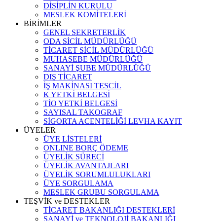
DİSİPLİN KURULU
MESLEK KOMİTELERİ
BİRİMLER
GENEL SEKRETERLİK
ODA SİCİL MÜDÜRLÜĞÜ
TİCARET SİCİL MÜDÜRLÜĞÜ
MUHASEBE MÜDÜRLÜĞÜ
SANAYİ ŞUBE MÜDÜRLÜĞÜ
DIŞ TİCARET
İŞ MAKİNASI TESCİL
K YETKİ BELGESİ
TİO YETKİ BELGESİ
SAYISAL TAKOGRAF
SİGORTA ACENTELİĞİ LEVHA KAYIT
ÜYELER
ÜYE LİSTELERİ
ONLINE BORÇ ÖDEME
ÜYELİK SÜRECİ
ÜYELİK AVANTAJLARI
ÜYELİK SORUMLULUKLARI
ÜYE SORGULAMA
MESLEK GRUBU SORGULAMA
TEŞVİK ve DESTEKLER
TİCARET BAKANLIĞI DESTEKLERİ
SANAYİ ve TEKNOLOJİ BAKANLIĞI