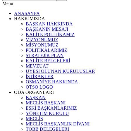
Menu
ANASAYFA
HAKKIMIZDA
BAŞKAN HAKKINDA
BAŞKANIN MESAJI
KALİTE POLİTİKAMIZ
VİZYONUMUZ
MİSYONUMUZ
POLİTİKALARIMIZ
STRATEJİK PLAN
KALİTE BELGELERİ
MEVZUAT
ÜYESİ OLUNAN KURULUŞLAR
İŞTİRAKLER
OSMANİYE HAKKINDA
OTSO LOGO
ODA ORGANLARI
BAŞKAN
MECLİS BAŞKANI
ESKİ BAŞKANLARIMIZ
YÖNETİM KURULU
MECLİS
MECLİS BAŞKANLIK DİVANI
TOBB DELEGELERİ