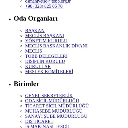
osmaniyetso@tobb.org.tr
+90 (328) 825 05 70
Oda Organları
BAŞKAN
MECLİS BAŞKANI
YÖNETİM KURULU
MECLİS BAŞKANLIK DİVANI
MECLİS
TOBB DELEGELERİ
DİSİPLİN KURULU
KURULLAR
MESLEK KOMİTELERİ
Birimler
GENEL SEKRETERLİK
ODA SİCİL MÜDÜRLÜĞÜ
TİCARET SİCİL MÜDÜRLÜĞÜ
MUHASEBE MÜDÜRLÜĞÜ
SANAYİ ŞUBE MÜDÜRLÜĞÜ
DIŞ TİCARET
İŞ MAKİNASI TESCİL