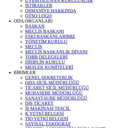
ÜYESİ OLUNAN KURULUŞLAR
İŞTİRAKLER
OSMANİYE HAKKINDA
OTSO LOGO
ODA ORGANLARI
BAŞKAN
MECLİS BAŞKANI
ESKİ BAŞKANLARIMIZ
YÖNETİM KURULU
MECLİS
MECLİS BAŞKANLIK DİVANI
TOBB DELEGELERİ
DİSİPLİN KURULU
MESLEK KOMİTELERİ
BİRİMLER
GENEL SEKRETERLİK
ODA SİCİL MÜDÜRLÜĞÜ
TİCARET SİCİL MÜDÜRLÜĞÜ
MUHASEBE MÜDÜRLÜĞÜ
SANAYİ ŞUBE MÜDÜRLÜĞÜ
DIŞ TİCARET
İŞ MAKİNASI TESCİL
K YETKİ BELGESİ
TİO YETKİ BELGESİ
SAYISAL TAKOGRAF