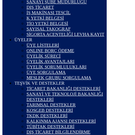
SANAYİ ŞUBE MÜDÜRLÜĞÜ
DIŞ TİCARET
İŞ MAKİNASI TESCİL
K YETKİ BELGESİ
TİO YETKİ BELGESİ
SAYISAL TAKOGRAF
SİGORTA ACENTELİĞİ LEVHA KAYIT
ÜYELER
ÜYE LİSTELERİ
ONLINE BORÇ ÖDEME
ÜYELİK SÜRECİ
ÜYELİK AVANTAJLARI
ÜYELİK SORUMLULUKLARI
ÜYE SORGULAMA
MESLEK GRUBU SORGULAMA
TEŞVİK VE DESTEKLER
TİCARET BAKANLIĞI DESTEKLERİ
SANAYİ VE TEKNOLOJİ BAKANLIĞI
DESTEKLERİ
TARIMSAL DESTEKLER
KOSGEB DESTEKLERİ
TKDK DESTEKLERİ
KALKINMA AJANSI DESTEKLERİ
TÜBİTAK DESTEKLERİ
DIŞ TİCARET BİLGİLENDİRME