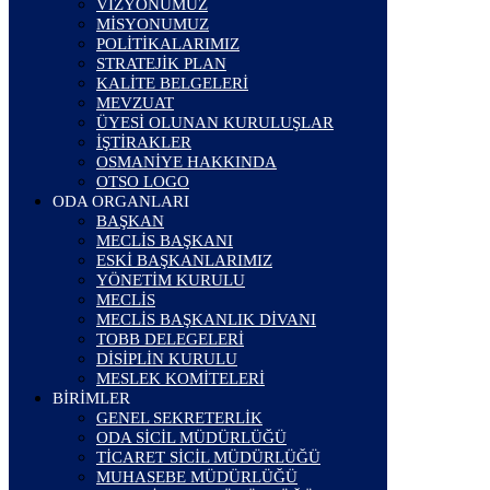
VİZYONUMUZ
MİSYONUMUZ
POLİTİKALARIMIZ
STRATEJİK PLAN
KALİTE BELGELERİ
MEVZUAT
ÜYESİ OLUNAN KURULUŞLAR
İŞTİRAKLER
OSMANİYE HAKKINDA
OTSO LOGO
ODA ORGANLARI
BAŞKAN
MECLİS BAŞKANI
ESKİ BAŞKANLARIMIZ
YÖNETİM KURULU
MECLİS
MECLİS BAŞKANLIK DİVANI
TOBB DELEGELERİ
DİSİPLİN KURULU
MESLEK KOMİTELERİ
BİRİMLER
GENEL SEKRETERLİK
ODA SİCİL MÜDÜRLÜĞÜ
TİCARET SİCİL MÜDÜRLÜĞÜ
MUHASEBE MÜDÜRLÜĞÜ