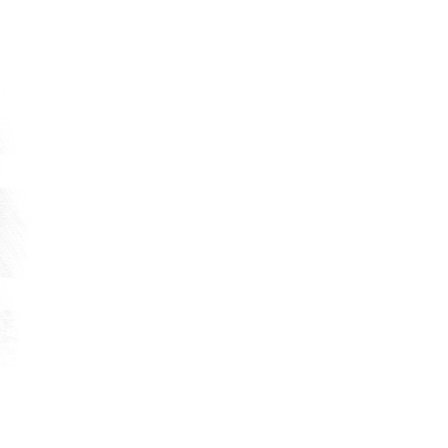
Tekmar Gross Market’in açılış törenine ka
DEVAMI
17 Temmuz 2026
MHP Osmaniye Merkez İlçe Başkanı Yene
TUNCER ve yönetimine hayırlı olsun ziyar