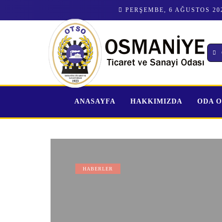
PERŞEMBE, 6 AĞUSTOS 20
ANASAYFA
HAKKIMIZDA
ODA 
HABERLER