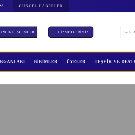
26
GÜNCEL HABERLER
ONLİNE İŞLEMLER
HİZMETLERİMİZ
ORGANLARI
BİRİMLER
ÜYELER
TEŞVİK VE DES