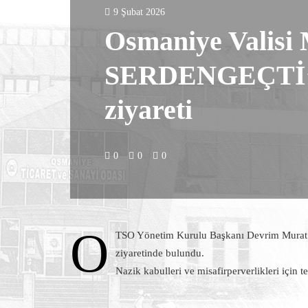
9 Şubat 2026
Osmaniye Valisi
SERDENGEÇTİ’ye
ziyareti
0
0
0
O
TSO Yönetim Kurulu Başkanı Devrim Murat
ziyaretinde bulundu.
Nazik kabulleri ve misafirperverlikleri için 