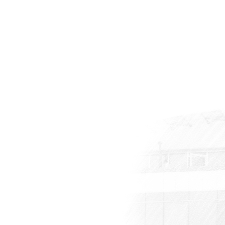
tılım
r
eti