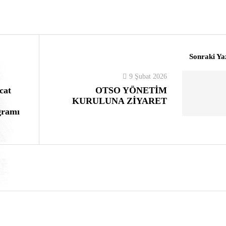
Sonraki Ya
9 Şubat 2026
cat
OTSO YÖNETİM
KURULUNA ZİYARET
gramı