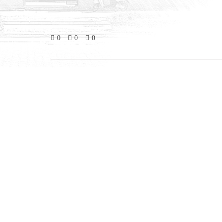
0
0
0