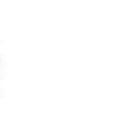
DEVAMI
17 Temmuz 2026
MHP Osmaniye Merkez İlçe Başkanı Yene
TUNCER ve yönetimine hayırlı olsun ziyar