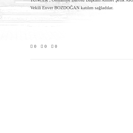
TUNCER , Osmaniye Barosu Başkanı Ahmet Şefik AKIN
Vekili Enver BOZDOĞAN katılım sağladılar.
0
0
0