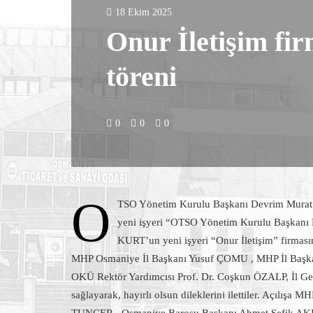
18 Ekim 2025
Onur İletişim fir
töreni
0
0
0
O
TSO Yönetim Kurulu Başkanı Devrim Murat
yeni işyeri “OTSO Yönetim Kurulu Başkanı
KURT’un yeni işyeri “Onur İletişim” firmasının 
MHP Osmaniye İl Başkanı Yusuf ÇOMU , MHP İl Başka
OKÜ Rektör Yardımcısı Prof. Dr. Coşkun ÖZALP, İl Ge
sağlayarak, hayırlı olsun dileklerini ilettiler. Açılı