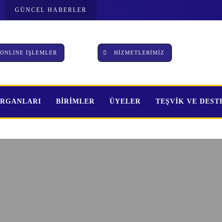
GÜNCEL HABERLER
ONLİNE İŞLEMLER
HİZMETLERİMİZ
ORGANLARI
BİRİMLER
ÜYELER
TEŞVİK VE DES