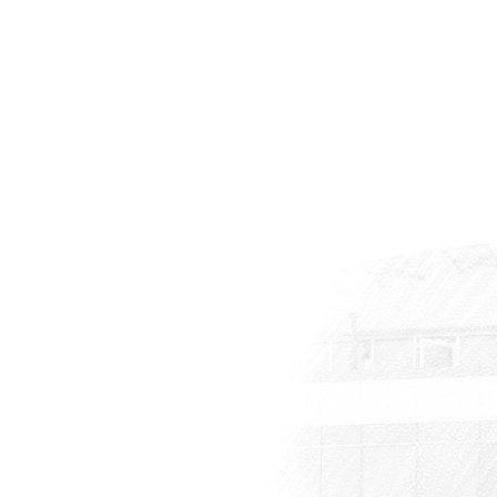
r
eti