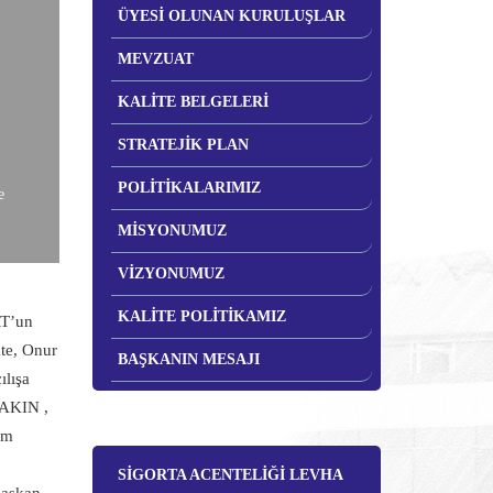
ÜYESİ OLUNAN KURULUŞLAR
MEVZUAT
KALİTE BELGELERİ
STRATEJİK PLAN
POLİTİKALARIMIZ
e
MİSYONUMUZ
VİZYONUMUZ
KALİTE POLİTİKAMIZ
RT’un
te, Onur
BAŞKANIN MESAJI
ılışa
 AKIN ,
ım
SİGORTA ACENTELİĞİ LEVHA