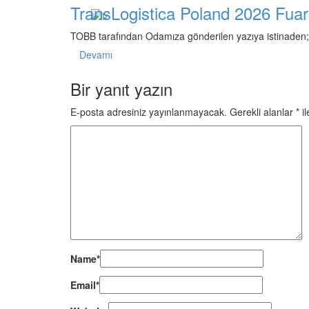
TransLogistica Poland 2026 Fuarı
TOBB tarafından Odamıza gönderilen yazıya istinad
Devamı
Bir yanıt yazın
E-posta adresiniz yayınlanmayacak.
Gerekli alanlar
*
il
Name
*
Email
*