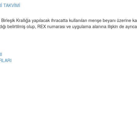
İ TAKVİMİ
a Birleşik Krallığa yapılacak ihracatta kullanılan menşe beyanı üzerine kay
ğı belirtilmiş olup, REX numarası ve uygulama alanına ilişkin de ayrıca 
I
RLARI