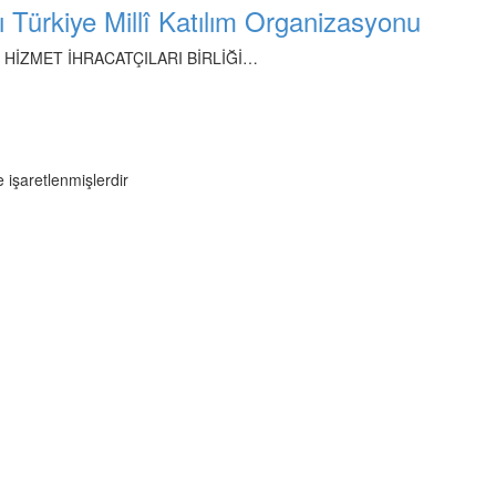
 Türkiye Millî Katılım Organizasyonu
en; HİZMET İHRACATÇILARI BİRLİĞİ…
e işaretlenmişlerdir