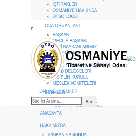
İŞTİRAKLER
OSMANİYE HAKKINDA
OTSO LOGO
ODA ORGANLARI
BAŞKAN
MECLİS BAŞKANI
ESKİ BAŞKANLARIMIZ
YÖNETİM KURULU
MECLİS
MECLİS BAŞKANLIK DİVANI
TOBB DELEGELERİ
DİSİPLİN KURULU
MESLEK KOMİTELERİ
ONLİNE İŞLEMLER
BİRİMLER
GENEL SEKRETERLİK
ODA SİCİL MÜDÜRLÜĞÜ
ANASAYFA
TİCARET SİCİL MÜDÜRLÜĞÜ
MUHASEBE MÜDÜRLÜĞÜ
HAKKIMIZDA
SANAYİ ŞUBE MÜDÜRLÜĞÜ
DIŞ TİCARET
BAŞKAN HAKKINDA