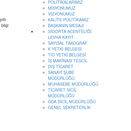
POLİTİKALARIMIZ
MİSYONUMUZ
VİZYONUMUZ
ıtlı
KALİTE POLİTİKAMIZ
bilgi
BAŞKANIN MESAJI
SİGORTA ACENTELİĞİ
LEVHA KAYIT
SAYISAL TAKOGRAF
K YETKİ BELGESİ
TİO YETKİ BELGESİ
İŞ MAKİNASI TESCİL
DIŞ TİCARET
SANAYİ ŞUBE
MÜDÜRLÜĞÜ
MUHASEBE MÜDÜRLÜĞÜ
TİCARET SİCİL
MÜDÜRLÜĞÜ
ODA SİCİL MÜDÜRLÜĞÜ
GENEL SEKRETERLİK