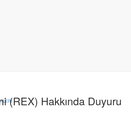
temi (REX) Hakkında Duyuru
EKLERİ