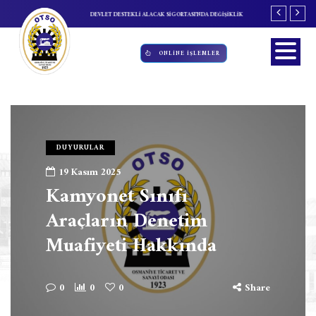
TİM KURULU TOPLANTISI
DEVLET DESTEKLİ ALACAK SİGORTASI'NDA DEĞİŞİKLİK
ÖZBEKİSTAN INNOW
ONLİNE İŞLEMLER
DUYURULAR
19 Kasım 2025
Kamyonet Sınıfı
Araçların Denetim
Muafiyeti Hakkında
0
0
0
Share