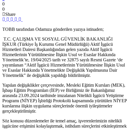
0
0
Share
TOBB tarafından Odamıza gönderilen yazıya istinaden;
T.C. ÇALIŞMA VE SOSYAL GÜVENLİK BAKANLIĞI
İŞKUR (Türkiye İş Kurumu Genel Müdürlüğü) Aktif İşgücü
Hizmetleri Dairesi Başkanlığından gelen yazıda Aktif İşgücü
Hizmetlerinin Yürütülmesine İlişkin Usul ve Esaslar Hakkında
Yönetmelik’te, 19/04/2025 tarih ve 32875 sayılı Resmi Gazete ‘de
yayımlanan “Aktif İşgücü Hizmetlerinin Yürütülmesine İlişkin Usul
ve Esaslar Hakkında Yönetmelikte Değişiklik Yapılmasına Dair
Yönetmelik” ile değişiklik yapıldığı bildirilmiştir.
Yapılan değişiklikler çerçevesinde, Mesleki Eğitim Kursları (MEK),
İşbaşı Eğitim Programları (İEP) ve Birliğimiz ile Bakanlığımız
arasında 23.09.2024 tarihinde imzalanan Nitelikli İşgücü Yetiştirme
Programı (NİYEP) İşbirliği Protokolü kapsamında yürütülen NİYEP
kurslarına ilişkin uygulama süreçlerinde önemli iyileştirmeler
gerçekleştirilmiştir.
Söz konusu düzenlemeler ile temel amaç, işverenlerimizin nitelikli
işgücüne erişimini kolaylaştırmak, istihdam süreçlerini etkinleştirmek