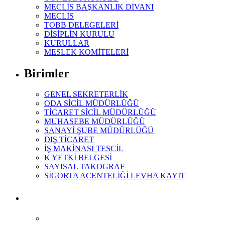
MECLİS BAŞKANLIK DİVANI
MECLİS
TOBB DELEGELERİ
DİSİPLİN KURULU
KURULLAR
MESLEK KOMİTELERİ
Birimler
GENEL SEKRETERLİK
ODA SİCİL MÜDÜRLÜĞÜ
TİCARET SİCİL MÜDÜRLÜĞÜ
MUHASEBE MÜDÜRLÜĞÜ
SANAYİ ŞUBE MÜDÜRLÜĞÜ
DIŞ TİCARET
İŞ MAKİNASI TESCİL
K YETKİ BELGESİ
SAYISAL TAKOGRAF
SİGORTA ACENTELİĞİ LEVHA KAYIT