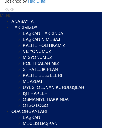
Designed by
Rag Dijital
KVKK
MENU
ANASAYFA
HAKKIMIZDA
BAŞKAN HAKKINDA
BAŞKANIN MESAJI
KALİTE POLİTİKAMIZ
VİZYONUMUZ
MİSYONUMUZ
POLİTİKALARIMIZ
STRATEJİK PLAN
KALİTE BELGELERİ
MEVZUAT
ÜYESİ OLUNAN KURULUŞLAR
İŞTİRAKLER
OSMANİYE HAKKINDA
OTSO LOGO
ODA ORGANLARI
BAŞKAN
MECLİS BAŞKANI