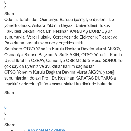
0
0
Share
Odamız tarafından Osmaniye Barosu işbirliğiyle üyelerimize
yönelik olarak; Ankara Yıldırım Beyazıt Üniversitesi Hukuk
Fakültesi Dekanı Prof. Dr. Neslihan KARATAŞ DURMUŞ’un
sunumuyla “Vergi Hukuku Çerçevesinde Elektronik Ticaret ve
Pazarlama” konulu seminer gerçekleştirildi.
Seminere OTSO Yönetim Kurulu Başkanı Devrim Murat AKSOY,
Osmaniye Barosu Başkanı A. Şefik AKIN, OTSO Yönetim Kurulu
Üyesi İbrahim ÖZBAY, Osmaniye OSB Müdürü Musa GÖNÜL ile
çok sayıda üyemiz ve avukatlar katılım sağladılar.
OTSO Yönetim Kurulu Başkanı Devrim Murat AKSOY, yaptığı
sunumlardan dolayı Prof. Dr. Neslihan KARATAŞ DURMUŞ’a
teşekkür ederek, günün anısına plaket takdiminde bulundu.
Share
0
0
0
Share
BAŞKAN HAKKINDA