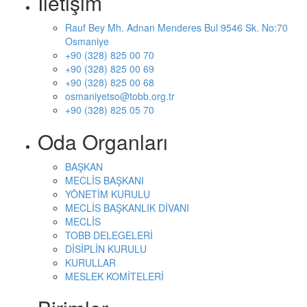
İletişim
Rauf Bey Mh. Adnan Menderes Bul 9546 Sk. No:70
Osmaniye
+90 (328) 825 00 70
+90 (328) 825 00 69
+90 (328) 825 00 68
osmaniyetso@tobb.org.tr
+90 (328) 825 05 70
Oda Organları
BAŞKAN
MECLİS BAŞKANI
YÖNETİM KURULU
MECLİS BAŞKANLIK DİVANI
MECLİS
TOBB DELEGELERİ
DİSİPLİN KURULU
KURULLAR
MESLEK KOMİTELERİ