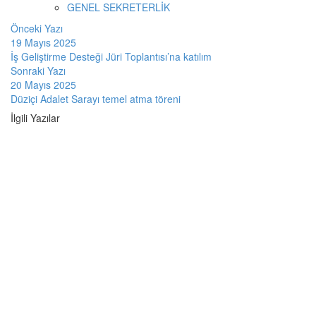
GENEL SEKRETERLİK
Önceki Yazı
19 Mayıs 2025
İş Geliştirme Desteği Jüri Toplantısı’na katılım
Sonraki Yazı
20 Mayıs 2025
Düziçi Adalet Sarayı temel atma töreni
İlgili Yazılar
Haberler
17 Temmuz 2026
Meydan Osmaniye Projesi Lansmanı”
programına katılım