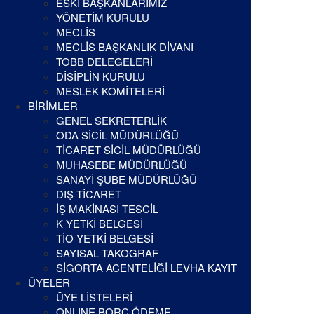
ESKİ BAŞKANLARIMIZ
YÖNETİM KURULU
MECLİS
MECLİS BAŞKANLIK DİVANI
TOBB DELEGELERİ
DİSİPLİN KURULU
MESLEK KOMİTELERİ
BİRİMLER
GENEL SEKRETERLİK
ODA SİCİL MÜDÜRLÜĞÜ
TİCARET SİCİL MÜDÜRLÜĞÜ
MUHASEBE MÜDÜRLÜĞÜ
SANAYİ ŞUBE MÜDÜRLÜĞÜ
DIŞ TİCARET
İŞ MAKİNASI TESCİL
K YETKİ BELGESİ
TİO YETKİ BELGESİ
SAYISAL TAKOGRAF
SİGORTA ACENTELİĞİ LEVHA KAYIT
ÜYELER
ÜYE LİSTELERİ
ONLINE BORÇ ÖDEME