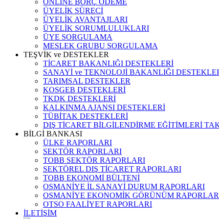
ONLINE BORÇ ÖDEME
ÜYELİK SÜRECİ
ÜYELİK AVANTAJLARI
ÜYELİK SORUMLULUKLARI
ÜYE SORGULAMA
MESLEK GRUBU SORGULAMA
TEŞVİK ve DESTEKLER
TİCARET BAKANLIĞI DESTEKLERİ
SANAYİ ve TEKNOLOJİ BAKANLIĞI DESTEKLE
TARIMSAL DESTEKLER
KOSGEB DESTEKLERİ
TKDK DESTEKLERİ
KALKINMA AJANSI DESTEKLERİ
TÜBİTAK DESTEKLERİ
DIŞ TİCARET BİLGİLENDİRME EĞİTİMLERİ TA
BİLGİ BANKASI
ÜLKE RAPORLARI
SEKTÖR RAPORLARI
TOBB SEKTÖR RAPORLARI
SEKTÖREL DIŞ TİCARET RAPORLARI
TOBB EKONOMİ BÜLTENİ
OSMANİYE İL SANAYİ DURUM RAPORLARI
OSMANİYE EKONOMİK GÖRÜNÜM RAPORLAR
OTSO FAALİYET RAPORLARI
İLETİŞİM