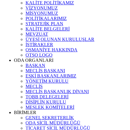
KALİTE POLİTİKAMIZ
VİZYONUMUZ
MİSYONUMUZ
POLİTİKALARIMIZ
STRATEJİK PLAN
KALİTE BELGELERİ
MEVZUAT
ÜYESİ OLUNAN KURULUŞLAR
İŞTİRAKLER
OSMANİYE HAKKINDA
OTSO LOGO
ODA ORGANLARI
BAŞKAN
MECLİS BAŞKANI
ESKİ BAŞKANLARIMIZ
YÖNETİM KURULU
MECLİS
MECLİS BAŞKANLIK DİVANI
TOBB DELEGELERİ
DİSİPLİN KURULU
MESLEK KOMİTELERİ
BİRİMLER
GENEL SEKRETERLİK
ODA SİCİL MÜDÜRLÜĞÜ
TİCARET SİCİL MÜDÜRLÜĞÜ