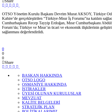
Share
OTSO Yönetim Kurulu Başkanı Devrim Murat AKSOY, Türkiye Odalar v
Kahire’de gerçekleştirilen “Türkiye-Mısır İş Forumu”na katılım sağlad
Cumhurbaşkanı Recep Tayyip Erdoğan, Mısır Cumhurbaşkanı Abdülfett
Forum’da; Türkiye ve Mısır’ın ticari ve ekonomik ilişkilerinin geliştiri
sağlanması değerlendirildi.
0
0
0
Share
BAŞKAN HAKKINDA
OTSO LOGO
OSMANİYE HAKKINDA
İŞTİRAKLER
ÜYESİ OLUNAN KURULUŞLAR
MEVZUAT
KALİTE BELGELERİ
STRATEJİK PLAN
POLİTİKALARIMIZ