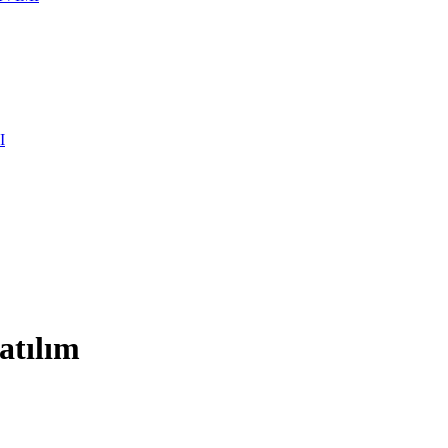
I
atılım