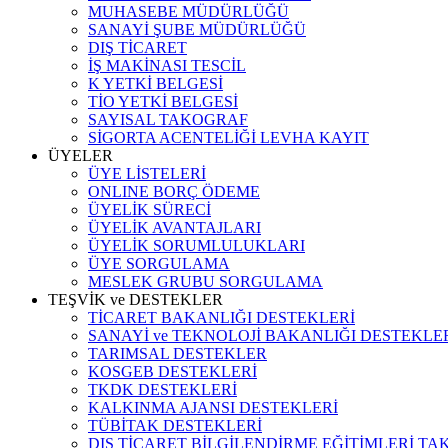
MUHASEBE MÜDÜRLÜĞÜ
SANAYİ ŞUBE MÜDÜRLÜĞÜ
DIŞ TİCARET
İŞ MAKİNASI TESCİL
K YETKİ BELGESİ
TİO YETKİ BELGESİ
SAYISAL TAKOGRAF
SİGORTA ACENTELİĞİ LEVHA KAYIT
ÜYELER
ÜYE LİSTELERİ
ONLINE BORÇ ÖDEME
ÜYELİK SÜRECİ
ÜYELİK AVANTAJLARI
ÜYELİK SORUMLULUKLARI
ÜYE SORGULAMA
MESLEK GRUBU SORGULAMA
TEŞVİK ve DESTEKLER
TİCARET BAKANLIĞI DESTEKLERİ
SANAYİ ve TEKNOLOJİ BAKANLIĞI DESTEKLE
TARIMSAL DESTEKLER
KOSGEB DESTEKLERİ
TKDK DESTEKLERİ
KALKINMA AJANSI DESTEKLERİ
TÜBİTAK DESTEKLERİ
DIŞ TİCARET BİLGİLENDİRME EĞİTİMLERİ TA