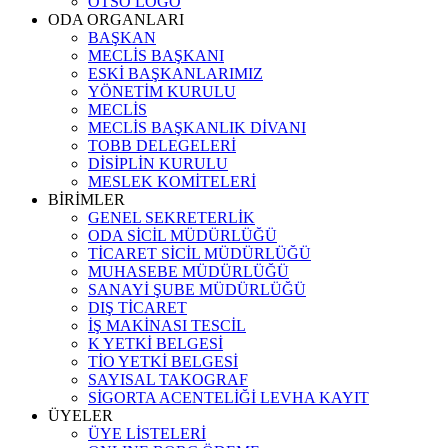
OTSO LOGO
ODA ORGANLARI
BAŞKAN
MECLİS BAŞKANI
ESKİ BAŞKANLARIMIZ
YÖNETİM KURULU
MECLİS
MECLİS BAŞKANLIK DİVANI
TOBB DELEGELERİ
DİSİPLİN KURULU
MESLEK KOMİTELERİ
BİRİMLER
GENEL SEKRETERLİK
ODA SİCİL MÜDÜRLÜĞÜ
TİCARET SİCİL MÜDÜRLÜĞÜ
MUHASEBE MÜDÜRLÜĞÜ
SANAYİ ŞUBE MÜDÜRLÜĞÜ
DIŞ TİCARET
İŞ MAKİNASI TESCİL
K YETKİ BELGESİ
TİO YETKİ BELGESİ
SAYISAL TAKOGRAF
SİGORTA ACENTELİĞİ LEVHA KAYIT
ÜYELER
ÜYE LİSTELERİ