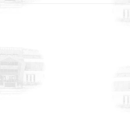
DUYURULAR
6 Ağustos 2026
AB Dijital Ürün Pasaportu - Özel Sektör