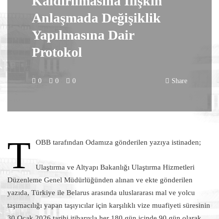
Kaldırılmasına İlişkin
Anlaşmada Değişiklik
Yapılmasına Dair
Protokol
0
0
0
Share
T
OBB tarafından Odamıza gönderilen yazıya istinaden;
Ulaştırma ve Altyapı Bakanlığı Ulaştırma Hizmetleri
Düzenleme Genel Müdürlüğünden alınan ve ekte gönderilen
yazıda, Türkiye ile Belarus arasında uluslararası mal ve yolcu
taşımacılığı yapan taşıyıcılar için karşılıklı vize muafiyeti süresinin
30 Ocak 2026 tarihi itibarıyla her 180 gün içinde 90 gün olarak