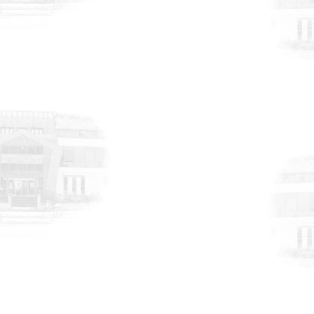
6 Ağustos 2026
Atık Geri Kazanımı ve
Değerlendirilmesi Uluslararası Fuarı
DUYURULAR