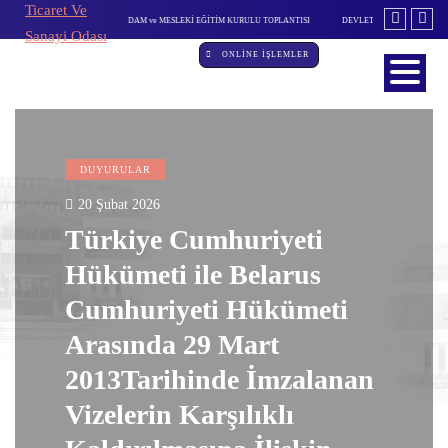
 EĞİTİM KURULU TOPLANTISI
DEVLET DESTEKLİ ALACAK SİGORTASI'NDA DEĞİŞİKLİK
ÖZBEKİSTAN IN
ONLİNE İŞLEMLER
DUYURULAR
20 Şubat 2026
Türkiye Cumhuriyeti
Hükümeti ile Belarus
Cumhuriyeti Hükümeti
Arasında 29 Mart
2013Tarihinde İmzalanan
Vizelerin Karşılıklı