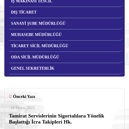
İŞ MAKİNASI TESCİL
DIŞ TİCARET
SANAYİ ŞUBE MÜDÜRLÜĞÜ
MUHASEBE MÜDÜRLÜĞÜ
TİCARET SİCİL MÜDÜRLÜĞÜ
ODA SİCİL MÜDÜRLÜĞÜ
GENEL SEKRETERLİK
Önceki Yazı
14 Mayıs 2025
Tamirat Servislerinin Sigortalılara Yönelik
Başlattığı İcra Takipleri Hk.