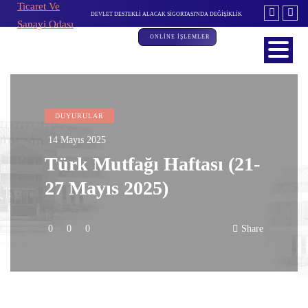
İTİM KURULU TOPLANTISI
DEVLET DESTEKLİ ALACAK SİGORTASI'NDA DEĞİŞİKLİK
ÖZBEKİSTAN INNOW
ONLİNE İŞLEMLER
DUYURULAR
14 Mayıs 2025
Türk Mutfağı Haftası (21-
27 Mayıs 2025)
0
0
0
Share