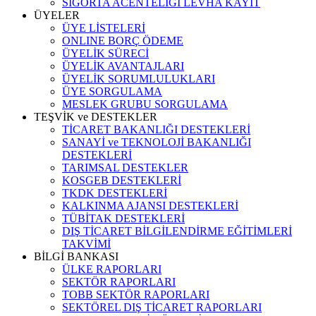
SİGORTA ACENTELİĞİ LEVHA KAYIT
ÜYELER
ÜYE LİSTELERİ
ONLINE BORÇ ÖDEME
ÜYELİK SÜRECİ
ÜYELİK AVANTAJLARI
ÜYELİK SORUMLULUKLARI
ÜYE SORGULAMA
MESLEK GRUBU SORGULAMA
TEŞVİK ve DESTEKLER
TİCARET BAKANLIĞI DESTEKLERİ
SANAYİ ve TEKNOLOJİ BAKANLIĞI
DESTEKLERİ
TARIMSAL DESTEKLER
KOSGEB DESTEKLERİ
TKDK DESTEKLERİ
KALKINMA AJANSI DESTEKLERİ
TÜBİTAK DESTEKLERİ
DIŞ TİCARET BİLGİLENDİRME EĞİTİMLERİ
TAKVİMİ
BİLGİ BANKASI
ÜLKE RAPORLARI
SEKTÖR RAPORLARI
TOBB SEKTÖR RAPORLARI
SEKTÖREL DIŞ TİCARET RAPORLARI