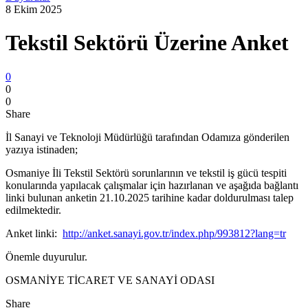
8 Ekim 2025
Tekstil Sektörü Üzerine Anket
0
0
0
Share
İl Sanayi ve Teknoloji Müdürlüğü tarafından Odamıza gönderilen
yazıya istinaden;
Osmaniye İli Tekstil Sektörü sorunlarının ve tekstil iş gücü tespiti
konularında yapılacak çalışmalar için hazırlanan ve aşağıda bağlantı
linki bulunan anketin 21.10.2025 tarihine kadar doldurulması talep
edilmektedir.
Anket linki:
http://anket.sanayi.gov.tr/index.php/993812?lang=tr
Önemle duyurulur.
OSMANİYE TİCARET VE SANAYİ ODASI
Share