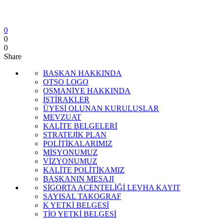
0
0
0
Share
BAŞKAN HAKKINDA
OTSO LOGO
OSMANİYE HAKKINDA
İŞTİRAKLER
ÜYESİ OLUNAN KURULUŞLAR
MEVZUAT
KALİTE BELGELERİ
STRATEJİK PLAN
POLİTİKALARIMIZ
MİSYONUMUZ
VİZYONUMUZ
KALİTE POLİTİKAMIZ
BAŞKANIN MESAJI
SİGORTA ACENTELİĞİ LEVHA KAYIT
SAYISAL TAKOGRAF
K YETKİ BELGESİ
TİO YETKİ BELGESİ