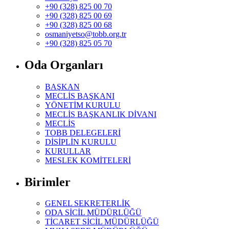
+90 (328) 825 00 70
+90 (328) 825 00 69
+90 (328) 825 00 68
osmaniyetso@tobb.org.tr
+90 (328) 825 05 70
Oda Organları
BAŞKAN
MECLİS BAŞKANI
YÖNETİM KURULU
MECLİS BAŞKANLIK DİVANI
MECLİS
TOBB DELEGELERİ
DİSİPLİN KURULU
KURULLAR
MESLEK KOMİTELERİ
Birimler
GENEL SEKRETERLİK
ODA SİCİL MÜDÜRLÜĞÜ
TİCARET SİCİL MÜDÜRLÜĞÜ