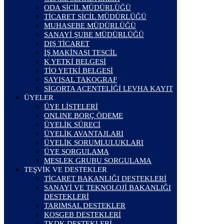
ODA SİCİL MÜDÜRLÜĞÜ
TİCARET SİCİL MÜDÜRLÜĞÜ
MUHASEBE MÜDÜRLÜĞÜ
SANAYİ ŞUBE MÜDÜRLÜĞÜ
DIŞ TİCARET
İŞ MAKİNASI TESCİL
K YETKİ BELGESİ
TİO YETKİ BELGESİ
SAYISAL TAKOGRAF
SİGORTA ACENTELİĞİ LEVHA KAYIT
ÜYELER
ÜYE LİSTELERİ
ONLINE BORÇ ÖDEME
ÜYELİK SÜRECİ
ÜYELİK AVANTAJLARI
ÜYELİK SORUMLULUKLARI
ÜYE SORGULAMA
MESLEK GRUBU SORGULAMA
TEŞVİK VE DESTEKLER
TİCARET BAKANLIĞI DESTEKLERİ
SANAYİ VE TEKNOLOJİ BAKANLIĞI
DESTEKLERİ
TARIMSAL DESTEKLER
KOSGEB DESTEKLERİ
TKDK DESTEKLERİ