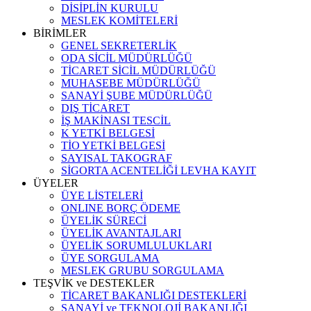
DİSİPLİN KURULU
MESLEK KOMİTELERİ
BİRİMLER
GENEL SEKRETERLİK
ODA SİCİL MÜDÜRLÜĞÜ
TİCARET SİCİL MÜDÜRLÜĞÜ
MUHASEBE MÜDÜRLÜĞÜ
SANAYİ ŞUBE MÜDÜRLÜĞÜ
DIŞ TİCARET
İŞ MAKİNASI TESCİL
K YETKİ BELGESİ
TİO YETKİ BELGESİ
SAYISAL TAKOGRAF
SİGORTA ACENTELİĞİ LEVHA KAYIT
ÜYELER
ÜYE LİSTELERİ
ONLINE BORÇ ÖDEME
ÜYELİK SÜRECİ
ÜYELİK AVANTAJLARI
ÜYELİK SORUMLULUKLARI
ÜYE SORGULAMA
MESLEK GRUBU SORGULAMA
TEŞVİK ve DESTEKLER
TİCARET BAKANLIĞI DESTEKLERİ
SANAYİ ve TEKNOLOJİ BAKANLIĞI