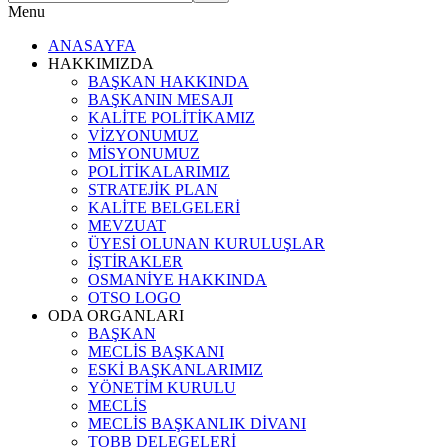
Menu
ANASAYFA
HAKKIMIZDA
BAŞKAN HAKKINDA
BAŞKANIN MESAJI
KALİTE POLİTİKAMIZ
VİZYONUMUZ
MİSYONUMUZ
POLİTİKALARIMIZ
STRATEJİK PLAN
KALİTE BELGELERİ
MEVZUAT
ÜYESİ OLUNAN KURULUŞLAR
İŞTİRAKLER
OSMANİYE HAKKINDA
OTSO LOGO
ODA ORGANLARI
BAŞKAN
MECLİS BAŞKANI
ESKİ BAŞKANLARIMIZ
YÖNETİM KURULU
MECLİS
MECLİS BAŞKANLIK DİVANI
TOBB DELEGELERİ