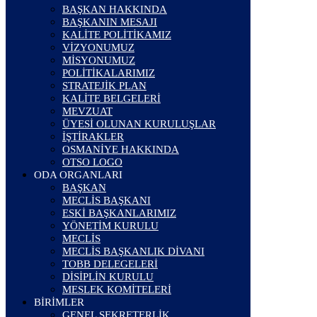
BAŞKAN HAKKINDA
BAŞKANIN MESAJI
KALİTE POLİTİKAMIZ
VİZYONUMUZ
MİSYONUMUZ
POLİTİKALARIMIZ
STRATEJİK PLAN
KALİTE BELGELERİ
MEVZUAT
ÜYESİ OLUNAN KURULUŞLAR
İŞTİRAKLER
OSMANİYE HAKKINDA
OTSO LOGO
ODA ORGANLARI
BAŞKAN
MECLİS BAŞKANI
ESKİ BAŞKANLARIMIZ
YÖNETİM KURULU
MECLİS
MECLİS BAŞKANLIK DİVANI
TOBB DELEGELERİ
DİSİPLİN KURULU
MESLEK KOMİTELERİ
BİRİMLER
GENEL SEKRETERLİK