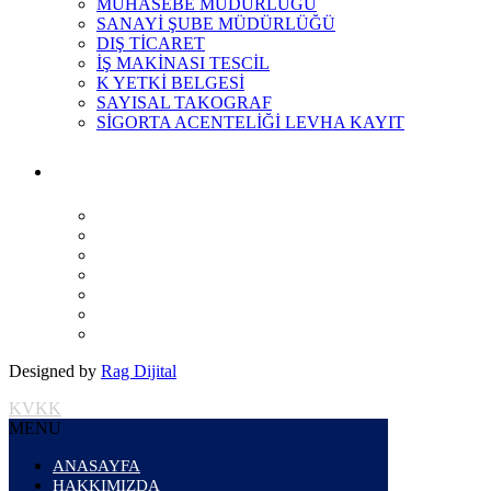
MUHASEBE MÜDÜRLÜĞÜ
SANAYİ ŞUBE MÜDÜRLÜĞÜ
DIŞ TİCARET
İŞ MAKİNASI TESCİL
K YETKİ BELGESİ
SAYISAL TAKOGRAF
SİGORTA ACENTELİĞİ LEVHA KAYIT
Designed by
Rag Dijital
KVKK
MENU
ANASAYFA
HAKKIMIZDA