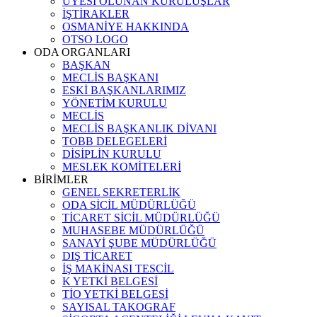
ÜYESİ OLUNAN KURULUŞLAR
İŞTİRAKLER
OSMANİYE HAKKINDA
OTSO LOGO
ODA ORGANLARI
BAŞKAN
MECLİS BAŞKANI
ESKİ BAŞKANLARIMIZ
YÖNETİM KURULU
MECLİS
MECLİS BAŞKANLIK DİVANI
TOBB DELEGELERİ
DİSİPLİN KURULU
MESLEK KOMİTELERİ
BİRİMLER
GENEL SEKRETERLİK
ODA SİCİL MÜDÜRLÜĞÜ
TİCARET SİCİL MÜDÜRLÜĞÜ
MUHASEBE MÜDÜRLÜĞÜ
SANAYİ ŞUBE MÜDÜRLÜĞÜ
DIŞ TİCARET
İŞ MAKİNASI TESCİL
K YETKİ BELGESİ
TİO YETKİ BELGESİ
SAYISAL TAKOGRAF