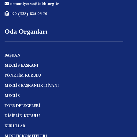
osmaniyetso@tobb.org.tr
+90 (328) 825 05 70
Oda Organları
BAŞKAN
MECLİS BAŞKANI
YÖNETİM KURULU
MECLİS BAŞKANLIK DİVANI
MECLİS
TOBB DELEGELERİ
DİSİPLİN KURULU
KURULLAR
MESLEK KOMİTELERİ