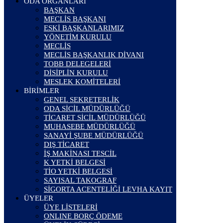
ODA ORGANLARI
BAŞKAN
MECLİS BAŞKANI
ESKİ BAŞKANLARIMIZ
YÖNETİM KURULU
MECLİS
MECLİS BAŞKANLIK DİVANI
TOBB DELEGELERİ
DİSİPLİN KURULU
MESLEK KOMİTELERİ
BİRİMLER
GENEL SEKRETERLİK
ODA SİCİL MÜDÜRLÜĞÜ
TİCARET SİCİL MÜDÜRLÜĞÜ
MUHASEBE MÜDÜRLÜĞÜ
SANAYİ ŞUBE MÜDÜRLÜĞÜ
DIŞ TİCARET
İŞ MAKİNASI TESCİL
K YETKİ BELGESİ
TİO YETKİ BELGESİ
SAYISAL TAKOGRAF
SİGORTA ACENTELİĞİ LEVHA KAYIT
ÜYELER
ÜYE LİSTELERİ
ONLINE BORÇ ÖDEME