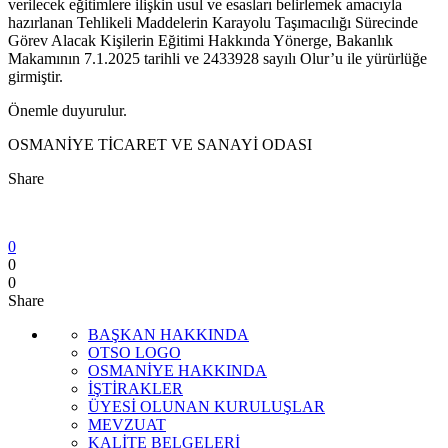
verilecek eğitimlere ilişkin usul ve esasları belirlemek amacıyla
hazırlanan Tehlikeli Maddelerin Karayolu Taşımacılığı Sürecinde
Görev Alacak Kişilerin Eğitimi Hakkında Yönerge, Bakanlık
Makamının 7.1.2025 tarihli ve 2433928 sayılı Olur’u ile yürürlüğe
girmiştir.
Önemle duyurulur.
OSMANİYE TİCARET VE SANAYİ ODASI
Share
0
0
0
Share
BAŞKAN HAKKINDA
OTSO LOGO
OSMANİYE HAKKINDA
İŞTİRAKLER
ÜYESİ OLUNAN KURULUŞLAR
MEVZUAT
KALİTE BELGELERİ