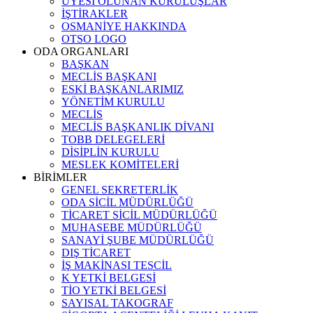
ÜYESİ OLUNAN KURULUŞLAR
İŞTİRAKLER
OSMANİYE HAKKINDA
OTSO LOGO
ODA ORGANLARI
BAŞKAN
MECLİS BAŞKANI
ESKİ BAŞKANLARIMIZ
YÖNETİM KURULU
MECLİS
MECLİS BAŞKANLIK DİVANI
TOBB DELEGELERİ
DİSİPLİN KURULU
MESLEK KOMİTELERİ
BİRİMLER
GENEL SEKRETERLİK
ODA SİCİL MÜDÜRLÜĞÜ
TİCARET SİCİL MÜDÜRLÜĞÜ
MUHASEBE MÜDÜRLÜĞÜ
SANAYİ ŞUBE MÜDÜRLÜĞÜ
DIŞ TİCARET
İŞ MAKİNASI TESCİL
K YETKİ BELGESİ
TİO YETKİ BELGESİ
SAYISAL TAKOGRAF