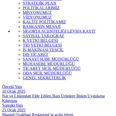
STRATEJİK PLAN
POLİTİKALARIMIZ
MİSYONUMUZ
VİZYONUMUZ
KALİTE POLİTİKAMIZ
BAŞKANIN MESAJI
SİGORTA ACENTELİĞİ LEVHA KAYIT
SAYISAL TAKOGRAF
K YETKİ BELGESİ
TİO YETKİ BELGESİ
İŞ MAKİNASI TESCİL
DIŞ TİCARET
SANAYİ ŞUBE MÜDÜRLÜĞÜ
MUHASEBE MÜDÜRLÜĞÜ
TİCARET SİCİL MÜDÜRLÜĞÜ
ODA SİCİL MÜDÜRLÜĞÜ
GENEL SEKRETERLİK
Önceki Yazı
16 Ocak 2025
Nar ve Limondan Elde Edilen Bazı Ürünlere İlişkin Uygulama
Kılavuzu
Sonraki Yazı
21 Ocak 2025
Mangal Ocakbaşı Restaurant’ın açılış töreni