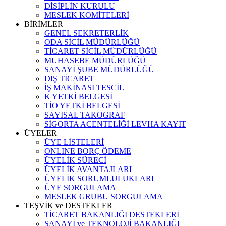
DİSİPLİN KURULU
MESLEK KOMİTELERİ
BİRİMLER
GENEL SEKRETERLİK
ODA SİCİL MÜDÜRLÜĞÜ
TİCARET SİCİL MÜDÜRLÜĞÜ
MUHASEBE MÜDÜRLÜĞÜ
SANAYİ ŞUBE MÜDÜRLÜĞÜ
DIŞ TİCARET
İŞ MAKİNASI TESCİL
K YETKİ BELGESİ
TİO YETKİ BELGESİ
SAYISAL TAKOGRAF
SİGORTA ACENTELİĞİ LEVHA KAYIT
ÜYELER
ÜYE LİSTELERİ
ONLINE BORÇ ÖDEME
ÜYELİK SÜRECİ
ÜYELİK AVANTAJLARI
ÜYELİK SORUMLULUKLARI
ÜYE SORGULAMA
MESLEK GRUBU SORGULAMA
TEŞVİK ve DESTEKLER
TİCARET BAKANLIĞI DESTEKLERİ
SANAYİ ve TEKNOLOJİ BAKANLIĞI