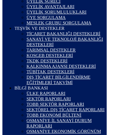
ÜYELİK SÜRECİ
ÜYELİK AVANTAJLARI
ÜYELİK SORUMLULUKLARI
ÜYE SORGULAMA
MESLEK GRUBU SORGULAMA
TEŞVİK VE DESTEKLER
TİCARET BAKANLIĞI DESTEKLERİ
SANAYİ VE TEKNOLOJİ BAKANLIĞI
DESTEKLERİ
TARIMSAL DESTEKLER
KOSGEB DESTEKLERİ
TKDK DESTEKLERİ
KALKINMA AJANSI DESTEKLERİ
TÜBİTAK DESTEKLERİ
DIŞ TİCARET BİLGİLENDİRME
EĞİTİMLERİ TAKVİMİ
BİLGİ BANKASI
ÜLKE RAPORLARI
SEKTÖR RAPORLARI
TOBB SEKTÖR RAPORLARI
SEKTÖREL DIŞ TİCARET RAPORLARI
TOBB EKONOMİ BÜLTENİ
OSMANİYE İL SANAYİ DURUM
RAPORLARI
OSMANİYE EKONOMİK GÖRÜNÜM