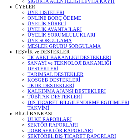
SİGORTA ACENTELİĞİ LEVHA KAYIT
ÜYELER
ÜYE LİSTELERİ
ONLINE BORÇ ÖDEME
ÜYELİK SÜRECİ
ÜYELİK AVANTAJLARI
ÜYELİK SORUMLULUKLARI
ÜYE SORGULAMA
MESLEK GRUBU SORGULAMA
TEŞVİK ve DESTEKLER
TİCARET BAKANLIĞI DESTEKLERİ
SANAYİ ve TEKNOLOJİ BAKANLIĞI
DESTEKLERİ
TARIMSAL DESTEKLER
KOSGEB DESTEKLERİ
TKDK DESTEKLERİ
KALKINMA AJANSI DESTEKLERİ
TÜBİTAK DESTEKLERİ
DIŞ TİCARET BİLGİLENDİRME EĞİTİMLERİ
TAKVİMİ
BİLGİ BANKASI
ÜLKE RAPORLARI
SEKTÖR RAPORLARI
TOBB SEKTÖR RAPORLARI
SEKTÖREL DIŞ TİCARET RAPORLARI