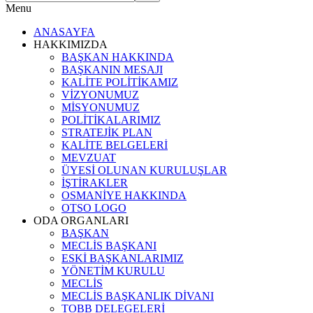
Menu
ANASAYFA
HAKKIMIZDA
BAŞKAN HAKKINDA
BAŞKANIN MESAJI
KALİTE POLİTİKAMIZ
VİZYONUMUZ
MİSYONUMUZ
POLİTİKALARIMIZ
STRATEJİK PLAN
KALİTE BELGELERİ
MEVZUAT
ÜYESİ OLUNAN KURULUŞLAR
İŞTİRAKLER
OSMANİYE HAKKINDA
OTSO LOGO
ODA ORGANLARI
BAŞKAN
MECLİS BAŞKANI
ESKİ BAŞKANLARIMIZ
YÖNETİM KURULU
MECLİS
MECLİS BAŞKANLIK DİVANI
TOBB DELEGELERİ