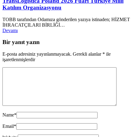
TransLogistica Poland 2026 Fuarı Türkiye Millî
Katılım Organizasyonu
TOBB tarafından Odamıza gönderilen yazıya istinaden; HİZMET
İHRACATÇILARI BİRLİĞİ…
Devamı
Bir yanıt yazın
E-posta adresiniz yayınlanmayacak.
Gerekli alanlar
*
ile
işaretlenmişlerdir
Name
*
Email
*