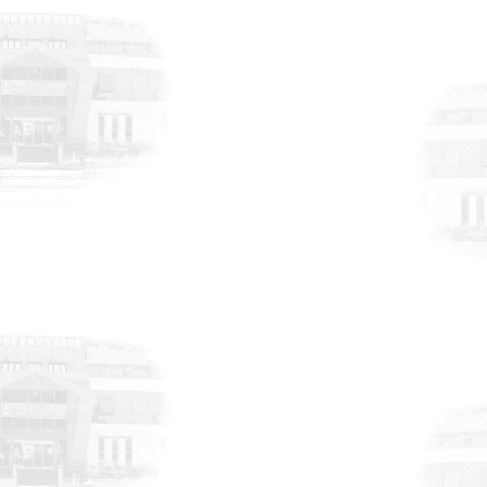
DUYURULAR
6 Ağustos 2026
Atık Geri Kazanımı ve
Değerlendirilmesi Uluslararası Fuarı