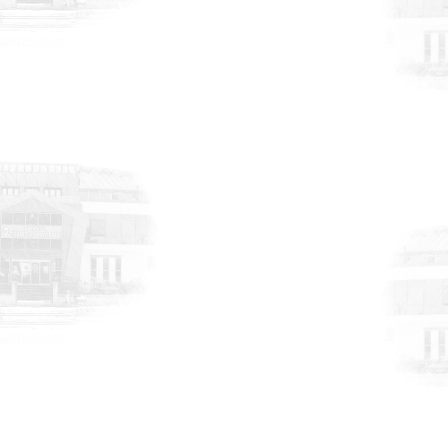
DUYURULAR
6 Ağustos 2026
AB Dijital Ürün Pasaportu - Özel Sektör
Anketi