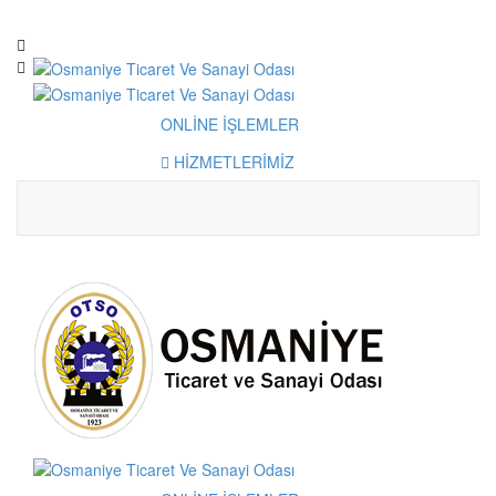
ZBEKİSTAN INNOWEEK 2021 -YENİLİKÇİ FİKİRLER HAFTASI
İL İSTİHDAM ve MESLEK
ONLİNE İŞLEMLER
HİZMETLERİMİZ