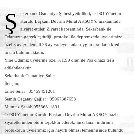
Ş
ekerbank Osmaniye Şubesi yetkilileri, OTSO Yönetim
Kurulu Başkanı Devrim Murat AKSOY’u makamında
ziyaret ettiler. Ziyaret kapsamında; Şekerbank ile
Odamızın gerçekleştirdiği protokol ile depremzede üyelerimize
özel 3 ay ertelemeli 36 ay vadeye kadar uygun oranlarla kredi
fırsatı bulunmaktadır.
Yine Odamız üyelerine özel %1.99 oran ile Pos cihazı tesis
edilebilecektir.
Şekerbank Osmaniye Şube
İletişim;
Emre Sular : 05459451201
Semih Çağatay Çağlar : 05067387658
Mümtaz Şanal: 05536811891
OTSO Yönetim Kurulu Başkanı Devrim Murat AKSOY nazik
ziyaretlerinden ötürü teşekkür ederek, imzalanan indirimli
protokolün üyelerimiz için hayırlı olması temennisinde bulundu.