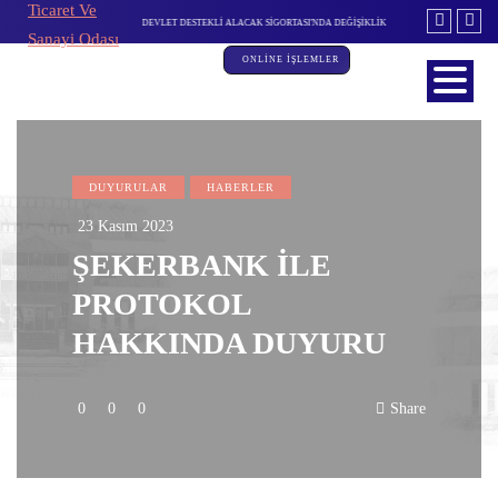
İTİM KURULU TOPLANTISI
DEVLET DESTEKLİ ALACAK SİGORTASI'NDA DEĞİŞİKLİK
ÖZBEKİSTAN INNOW
ONLİNE İŞLEMLER
DUYURULAR
HABERLER
23 Kasım 2023
ŞEKERBANK İLE
PROTOKOL
HAKKINDA DUYURU
0
0
0
Share