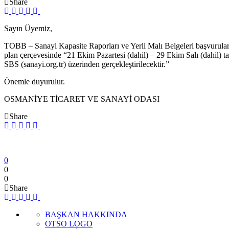
Share
Sayın Üyemiz,
TOBB – Sanayi Kapasite Raporları ve Yerli Malı Belgeleri başvuruların
plan çerçevesinde “21 Ekim Pazartesi (dahil) – 29 Ekim Salı (dahil) t
SBS (sanayi.org.tr) üzerinden gerçekleştirilecektir.”
Önemle duyurulur.
OSMANİYE TİCARET VE SANAYİ ODASI
Share
0
0
0
Share
BAŞKAN HAKKINDA
OTSO LOGO