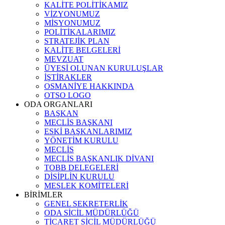
KALİTE POLİTİKAMIZ
VİZYONUMUZ
MİSYONUMUZ
POLİTİKALARIMIZ
STRATEJİK PLAN
KALİTE BELGELERİ
MEVZUAT
ÜYESİ OLUNAN KURULUŞLAR
İŞTİRAKLER
OSMANİYE HAKKINDA
OTSO LOGO
ODA ORGANLARI
BAŞKAN
MECLİS BAŞKANI
ESKİ BAŞKANLARIMIZ
YÖNETİM KURULU
MECLİS
MECLİS BAŞKANLIK DİVANI
TOBB DELEGELERİ
DİSİPLİN KURULU
MESLEK KOMİTELERİ
BİRİMLER
GENEL SEKRETERLİK
ODA SİCİL MÜDÜRLÜĞÜ
TİCARET SİCİL MÜDÜRLÜĞÜ