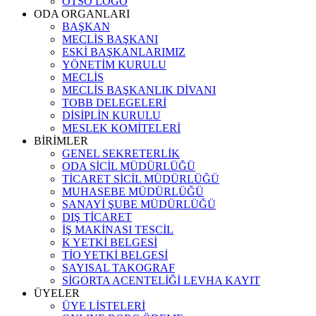
OTSO LOGO
ODA ORGANLARI
BAŞKAN
MECLİS BAŞKANI
ESKİ BAŞKANLARIMIZ
YÖNETİM KURULU
MECLİS
MECLİS BAŞKANLIK DİVANI
TOBB DELEGELERİ
DİSİPLİN KURULU
MESLEK KOMİTELERİ
BİRİMLER
GENEL SEKRETERLİK
ODA SİCİL MÜDÜRLÜĞÜ
TİCARET SİCİL MÜDÜRLÜĞÜ
MUHASEBE MÜDÜRLÜĞÜ
SANAYİ ŞUBE MÜDÜRLÜĞÜ
DIŞ TİCARET
İŞ MAKİNASI TESCİL
K YETKİ BELGESİ
TİO YETKİ BELGESİ
SAYISAL TAKOGRAF
SİGORTA ACENTELİĞİ LEVHA KAYIT
ÜYELER
ÜYE LİSTELERİ