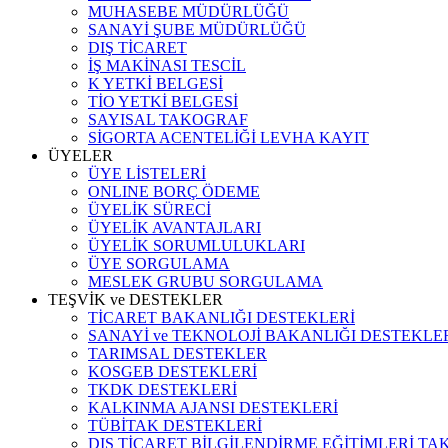
MUHASEBE MÜDÜRLÜĞÜ
SANAYİ ŞUBE MÜDÜRLÜĞÜ
DIŞ TİCARET
İŞ MAKİNASI TESCİL
K YETKİ BELGESİ
TİO YETKİ BELGESİ
SAYISAL TAKOGRAF
SİGORTA ACENTELİĞİ LEVHA KAYIT
ÜYELER
ÜYE LİSTELERİ
ONLINE BORÇ ÖDEME
ÜYELİK SÜRECİ
ÜYELİK AVANTAJLARI
ÜYELİK SORUMLULUKLARI
ÜYE SORGULAMA
MESLEK GRUBU SORGULAMA
TEŞVİK ve DESTEKLER
TİCARET BAKANLIĞI DESTEKLERİ
SANAYİ ve TEKNOLOJİ BAKANLIĞI DESTEKLE
TARIMSAL DESTEKLER
KOSGEB DESTEKLERİ
TKDK DESTEKLERİ
KALKINMA AJANSI DESTEKLERİ
TÜBİTAK DESTEKLERİ
DIŞ TİCARET BİLGİLENDİRME EĞİTİMLERİ TA