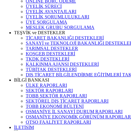
ONLINE BORÇ ÖDEME
ÜYELİK SÜRECİ
ÜYELİK AVANTAJLARI
ÜYELİK SORUMLULUKLARI
ÜYE SORGULAMA
MESLEK GRUBU SORGULAMA
TEŞVİK ve DESTEKLER
TİCARET BAKANLIĞI DESTEKLERİ
SANAYİ ve TEKNOLOJİ BAKANLIĞI DESTEKLE
TARIMSAL DESTEKLER
KOSGEB DESTEKLERİ
TKDK DESTEKLERİ
KALKINMA AJANSI DESTEKLERİ
TÜBİTAK DESTEKLERİ
DIŞ TİCARET BİLGİLENDİRME EĞİTİMLERİ TA
BİLGİ BANKASI
ÜLKE RAPORLARI
SEKTÖR RAPORLARI
TOBB SEKTÖR RAPORLARI
SEKTÖREL DIŞ TİCARET RAPORLARI
TOBB EKONOMİ BÜLTENİ
OSMANİYE İL SANAYİ DURUM RAPORLARI
OSMANİYE EKONOMİK GÖRÜNÜM RAPORLAR
OTSO FAALİYET RAPORLARI
İLETİŞİM