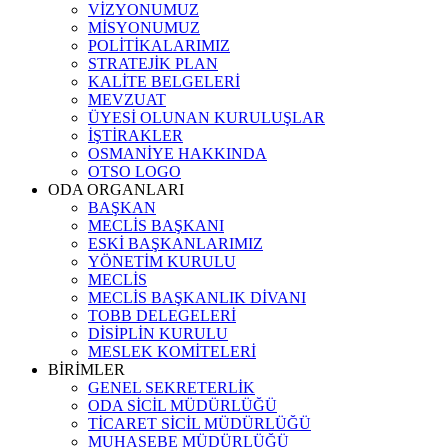
VİZYONUMUZ
MİSYONUMUZ
POLİTİKALARIMIZ
STRATEJİK PLAN
KALİTE BELGELERİ
MEVZUAT
ÜYESİ OLUNAN KURULUŞLAR
İŞTİRAKLER
OSMANİYE HAKKINDA
OTSO LOGO
ODA ORGANLARI
BAŞKAN
MECLİS BAŞKANI
ESKİ BAŞKANLARIMIZ
YÖNETİM KURULU
MECLİS
MECLİS BAŞKANLIK DİVANI
TOBB DELEGELERİ
DİSİPLİN KURULU
MESLEK KOMİTELERİ
BİRİMLER
GENEL SEKRETERLİK
ODA SİCİL MÜDÜRLÜĞÜ
TİCARET SİCİL MÜDÜRLÜĞÜ
MUHASEBE MÜDÜRLÜĞÜ