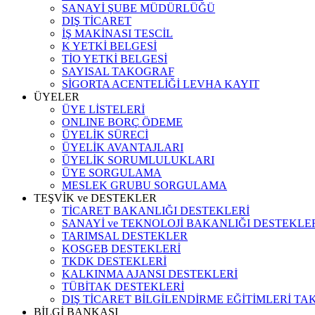
SANAYİ ŞUBE MÜDÜRLÜĞÜ
DIŞ TİCARET
İŞ MAKİNASI TESCİL
K YETKİ BELGESİ
TİO YETKİ BELGESİ
SAYISAL TAKOGRAF
SİGORTA ACENTELİĞİ LEVHA KAYIT
ÜYELER
ÜYE LİSTELERİ
ONLINE BORÇ ÖDEME
ÜYELİK SÜRECİ
ÜYELİK AVANTAJLARI
ÜYELİK SORUMLULUKLARI
ÜYE SORGULAMA
MESLEK GRUBU SORGULAMA
TEŞVİK ve DESTEKLER
TİCARET BAKANLIĞI DESTEKLERİ
SANAYİ ve TEKNOLOJİ BAKANLIĞI DESTEKLE
TARIMSAL DESTEKLER
KOSGEB DESTEKLERİ
TKDK DESTEKLERİ
KALKINMA AJANSI DESTEKLERİ
TÜBİTAK DESTEKLERİ
DIŞ TİCARET BİLGİLENDİRME EĞİTİMLERİ TA
BİLGİ BANKASI