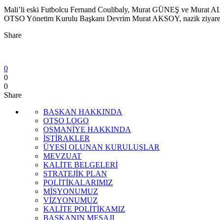
Mali’li eski Futbolcu Fernand Coulibaly, Murat GÜNEŞ ve Murat
OTSO Yönetim Kurulu Başkanı Devrim Murat AKSOY, nazik ziyaretler
Share
0
0
0
Share
BAŞKAN HAKKINDA
OTSO LOGO
OSMANİYE HAKKINDA
İŞTİRAKLER
ÜYESİ OLUNAN KURULUŞLAR
MEVZUAT
KALİTE BELGELERİ
STRATEJİK PLAN
POLİTİKALARIMIZ
MİSYONUMUZ
VİZYONUMUZ
KALİTE POLİTİKAMIZ
BAŞKANIN MESAJI