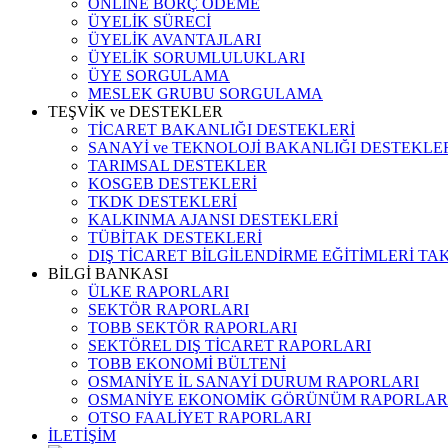
ONLINE BORÇ ÖDEME
ÜYELİK SÜRECİ
ÜYELİK AVANTAJLARI
ÜYELİK SORUMLULUKLARI
ÜYE SORGULAMA
MESLEK GRUBU SORGULAMA
TEŞVİK ve DESTEKLER
TİCARET BAKANLIĞI DESTEKLERİ
SANAYİ ve TEKNOLOJİ BAKANLIĞI DESTEKLE
TARIMSAL DESTEKLER
KOSGEB DESTEKLERİ
TKDK DESTEKLERİ
KALKINMA AJANSI DESTEKLERİ
TÜBİTAK DESTEKLERİ
DIŞ TİCARET BİLGİLENDİRME EĞİTİMLERİ TA
BİLGİ BANKASI
ÜLKE RAPORLARI
SEKTÖR RAPORLARI
TOBB SEKTÖR RAPORLARI
SEKTÖREL DIŞ TİCARET RAPORLARI
TOBB EKONOMİ BÜLTENİ
OSMANİYE İL SANAYİ DURUM RAPORLARI
OSMANİYE EKONOMİK GÖRÜNÜM RAPORLAR
OTSO FAALİYET RAPORLARI
İLETİŞİM