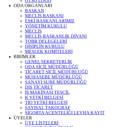
OTSO LOGO
ODA ORGANLARI
BAŞKAN
MECLİS BAŞKANI
ESKİ BAŞKANLARIMIZ
YÖNETİM KURULU
MECLİS
MECLİS BAŞKANLIK DİVANI
TOBB DELEGELERİ
DİSİPLİN KURULU
MESLEK KOMİTELERİ
BİRİMLER
GENEL SEKRETERLİK
ODA SİCİL MÜDÜRLÜĞÜ
TİCARET SİCİL MÜDÜRLÜĞÜ
MUHASEBE MÜDÜRLÜĞÜ
SANAYİ ŞUBE MÜDÜRLÜĞÜ
DIŞ TİCARET
İŞ MAKİNASI TESCİL
K YETKİ BELGESİ
TİO YETKİ BELGESİ
SAYISAL TAKOGRAF
SİGORTA ACENTELİĞİ LEVHA KAYIT
ÜYELER
ÜYE LİSTELERİ