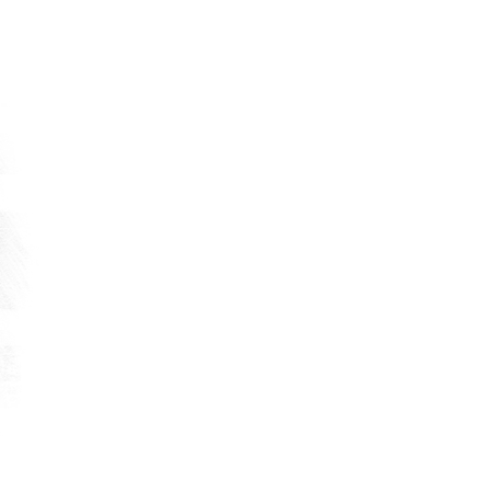
DEVAMI
17 Temmuz 2026
MHP Osmaniye Merkez İlçe Başkanı Yene
TUNCER ve yönetimine hayırlı olsun ziyar