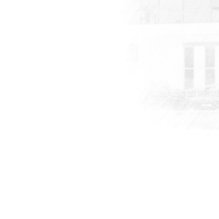
tılım