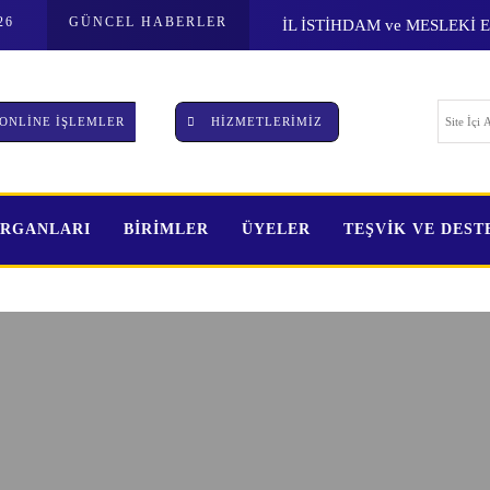
26
GÜNCEL HABERLER
SI GERÇEKLEŞTİRİLDİ
DEVLET DESTEKLİ ALACAK
ONLİNE İŞLEMLER
HİZMETLERİMİZ
ORGANLARI
BİRİMLER
ÜYELER
TEŞVİK VE DES