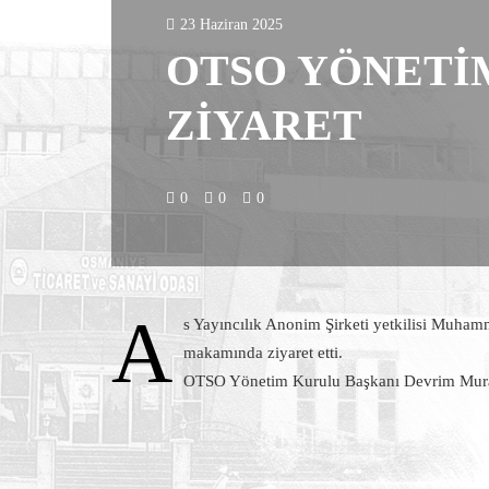
23 Haziran 2025
OTSO YÖNETİ
ZİYARET
0
0
0
A
s Yayıncılık Anonim Şirketi yetkilisi M
makamında ziyaret etti.
OTSO Yönetim Kurulu Başkanı Devrim Murat 