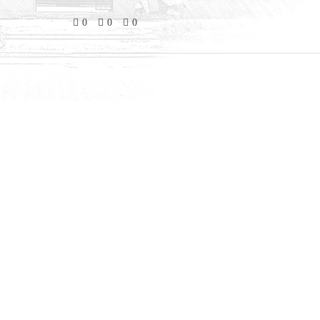
0
0
0