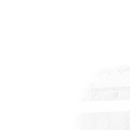
r
eti