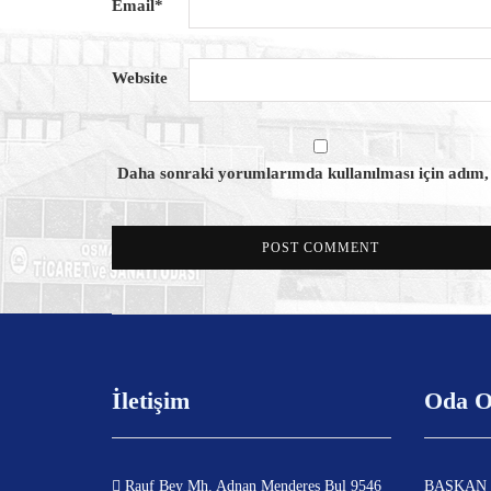
Email
*
Website
Daha sonraki yorumlarımda kullanılması için adım, e
İletişim
Oda O
Rauf Bey Mh. Adnan Menderes Bul 9546
BAŞKAN