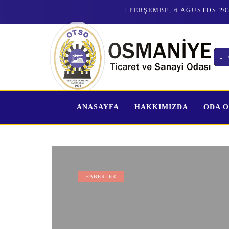
PERŞEMBE, 6 AĞUSTOS 20
İL İSTİHDAM ve MESLEKİ EĞİTİM KURULU TOPLANTI
ANASAYFA
HAKKIMIZDA
ODA 
HABERLER