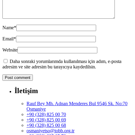
Name
*
Email
*
Website
Daha sonraki yorumlarımda kullanılması için adım, e-posta
adresim ve site adresim bu tarayıcıya kaydedilsin.
İletişim
Rauf Bey Mh. Adnan Menderes Bul 9546 Sk. No:70
Osmaniye
+90 (328) 825 00 70
+90 (328) 825 00 69
+90 (328) 825 00 68
osmaniyetso@tobb.org.tr