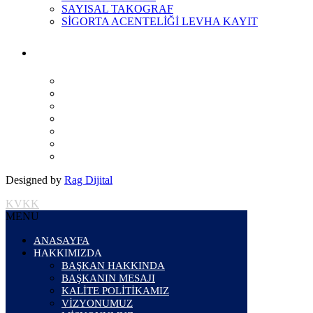
SAYISAL TAKOGRAF
SİGORTA ACENTELİĞİ LEVHA KAYIT
Designed by
Rag Dijital
KVKK
MENU
ANASAYFA
HAKKIMIZDA
BAŞKAN HAKKINDA
BAŞKANIN MESAJI
KALİTE POLİTİKAMIZ
VİZYONUMUZ