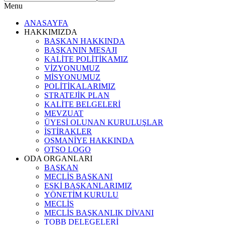
Menu
ANASAYFA
HAKKIMIZDA
BAŞKAN HAKKINDA
BAŞKANIN MESAJI
KALİTE POLİTİKAMIZ
VİZYONUMUZ
MİSYONUMUZ
POLİTİKALARIMIZ
STRATEJİK PLAN
KALİTE BELGELERİ
MEVZUAT
ÜYESİ OLUNAN KURULUŞLAR
İŞTİRAKLER
OSMANİYE HAKKINDA
OTSO LOGO
ODA ORGANLARI
BAŞKAN
MECLİS BAŞKANI
ESKİ BAŞKANLARIMIZ
YÖNETİM KURULU
MECLİS
MECLİS BAŞKANLIK DİVANI
TOBB DELEGELERİ