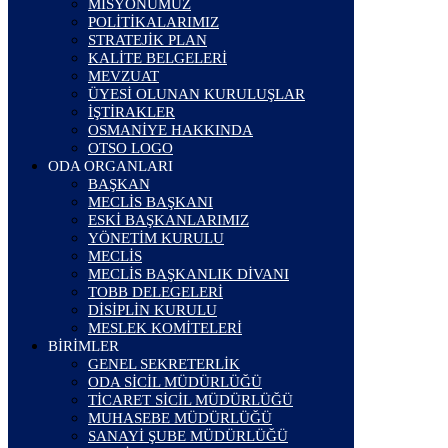
MİSYONUMUZ
POLİTİKALARIMIZ
STRATEJİK PLAN
KALİTE BELGELERİ
MEVZUAT
ÜYESİ OLUNAN KURULUŞLAR
İŞTİRAKLER
OSMANİYE HAKKINDA
OTSO LOGO
ODA ORGANLARI
BAŞKAN
MECLİS BAŞKANI
ESKİ BAŞKANLARIMIZ
YÖNETİM KURULU
MECLİS
MECLİS BAŞKANLIK DİVANI
TOBB DELEGELERİ
DİSİPLİN KURULU
MESLEK KOMİTELERİ
BİRİMLER
GENEL SEKRETERLİK
ODA SİCİL MÜDÜRLÜĞÜ
TİCARET SİCİL MÜDÜRLÜĞÜ
MUHASEBE MÜDÜRLÜĞÜ
SANAYİ ŞUBE MÜDÜRLÜĞÜ