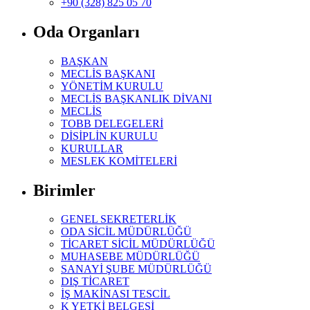
+90 (328) 825 05 70
Oda Organları
BAŞKAN
MECLİS BAŞKANI
YÖNETİM KURULU
MECLİS BAŞKANLIK DİVANI
MECLİS
TOBB DELEGELERİ
DİSİPLİN KURULU
KURULLAR
MESLEK KOMİTELERİ
Birimler
GENEL SEKRETERLİK
ODA SİCİL MÜDÜRLÜĞÜ
TİCARET SİCİL MÜDÜRLÜĞÜ
MUHASEBE MÜDÜRLÜĞÜ
SANAYİ ŞUBE MÜDÜRLÜĞÜ
DIŞ TİCARET
İŞ MAKİNASI TESCİL
K YETKİ BELGESİ