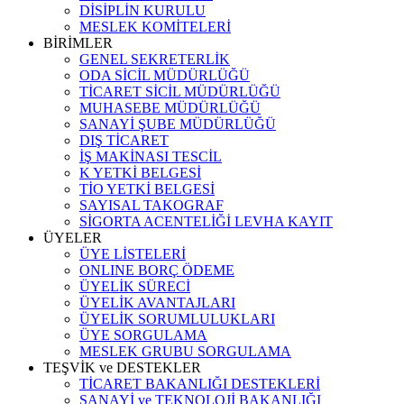
DİSİPLİN KURULU
MESLEK KOMİTELERİ
BİRİMLER
GENEL SEKRETERLİK
ODA SİCİL MÜDÜRLÜĞÜ
TİCARET SİCİL MÜDÜRLÜĞÜ
MUHASEBE MÜDÜRLÜĞÜ
SANAYİ ŞUBE MÜDÜRLÜĞÜ
DIŞ TİCARET
İŞ MAKİNASI TESCİL
K YETKİ BELGESİ
TİO YETKİ BELGESİ
SAYISAL TAKOGRAF
SİGORTA ACENTELİĞİ LEVHA KAYIT
ÜYELER
ÜYE LİSTELERİ
ONLINE BORÇ ÖDEME
ÜYELİK SÜRECİ
ÜYELİK AVANTAJLARI
ÜYELİK SORUMLULUKLARI
ÜYE SORGULAMA
MESLEK GRUBU SORGULAMA
TEŞVİK ve DESTEKLER
TİCARET BAKANLIĞI DESTEKLERİ
SANAYİ ve TEKNOLOJİ BAKANLIĞI