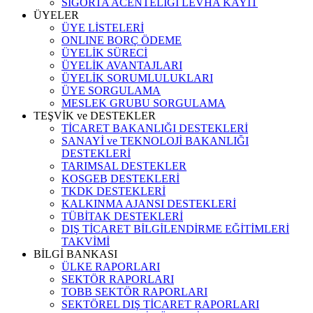
SİGORTA ACENTELİĞİ LEVHA KAYIT
ÜYELER
ÜYE LİSTELERİ
ONLINE BORÇ ÖDEME
ÜYELİK SÜRECİ
ÜYELİK AVANTAJLARI
ÜYELİK SORUMLULUKLARI
ÜYE SORGULAMA
MESLEK GRUBU SORGULAMA
TEŞVİK ve DESTEKLER
TİCARET BAKANLIĞI DESTEKLERİ
SANAYİ ve TEKNOLOJİ BAKANLIĞI
DESTEKLERİ
TARIMSAL DESTEKLER
KOSGEB DESTEKLERİ
TKDK DESTEKLERİ
KALKINMA AJANSI DESTEKLERİ
TÜBİTAK DESTEKLERİ
DIŞ TİCARET BİLGİLENDİRME EĞİTİMLERİ
TAKVİMİ
BİLGİ BANKASI
ÜLKE RAPORLARI
SEKTÖR RAPORLARI
TOBB SEKTÖR RAPORLARI
SEKTÖREL DIŞ TİCARET RAPORLARI