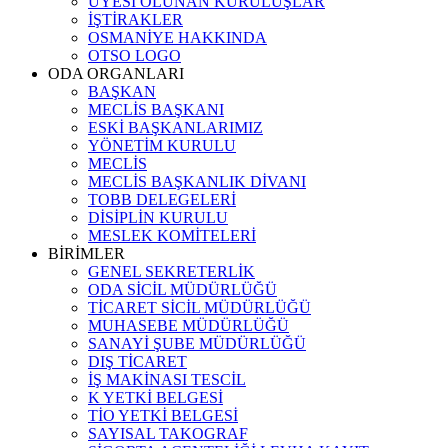
ÜYESİ OLUNAN KURULUŞLAR
İŞTİRAKLER
OSMANİYE HAKKINDA
OTSO LOGO
ODA ORGANLARI
BAŞKAN
MECLİS BAŞKANI
ESKİ BAŞKANLARIMIZ
YÖNETİM KURULU
MECLİS
MECLİS BAŞKANLIK DİVANI
TOBB DELEGELERİ
DİSİPLİN KURULU
MESLEK KOMİTELERİ
BİRİMLER
GENEL SEKRETERLİK
ODA SİCİL MÜDÜRLÜĞÜ
TİCARET SİCİL MÜDÜRLÜĞÜ
MUHASEBE MÜDÜRLÜĞÜ
SANAYİ ŞUBE MÜDÜRLÜĞÜ
DIŞ TİCARET
İŞ MAKİNASI TESCİL
K YETKİ BELGESİ
TİO YETKİ BELGESİ
SAYISAL TAKOGRAF