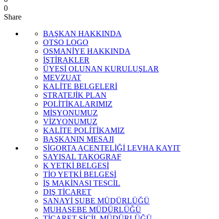
0
Share
BAŞKAN HAKKINDA
OTSO LOGO
OSMANİYE HAKKINDA
İŞTİRAKLER
ÜYESİ OLUNAN KURULUŞLAR
MEVZUAT
KALİTE BELGELERİ
STRATEJİK PLAN
POLİTİKALARIMIZ
MİSYONUMUZ
VİZYONUMUZ
KALİTE POLİTİKAMIZ
BAŞKANIN MESAJI
SİGORTA ACENTELİĞİ LEVHA KAYIT
SAYISAL TAKOGRAF
K YETKİ BELGESİ
TİO YETKİ BELGESİ
İŞ MAKİNASI TESCİL
DIŞ TİCARET
SANAYİ ŞUBE MÜDÜRLÜĞÜ
MUHASEBE MÜDÜRLÜĞÜ
TİCARET SİCİL MÜDÜRLÜĞÜ