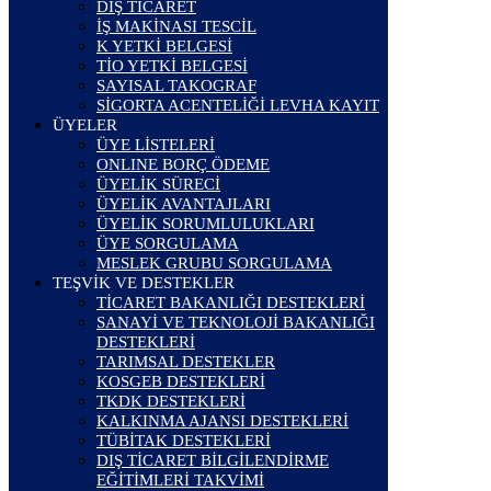
DIŞ TİCARET
İŞ MAKİNASI TESCİL
K YETKİ BELGESİ
TİO YETKİ BELGESİ
SAYISAL TAKOGRAF
SİGORTA ACENTELİĞİ LEVHA KAYIT
ÜYELER
ÜYE LİSTELERİ
ONLINE BORÇ ÖDEME
ÜYELİK SÜRECİ
ÜYELİK AVANTAJLARI
ÜYELİK SORUMLULUKLARI
ÜYE SORGULAMA
MESLEK GRUBU SORGULAMA
TEŞVİK VE DESTEKLER
TİCARET BAKANLIĞI DESTEKLERİ
SANAYİ VE TEKNOLOJİ BAKANLIĞI
DESTEKLERİ
TARIMSAL DESTEKLER
KOSGEB DESTEKLERİ
TKDK DESTEKLERİ
KALKINMA AJANSI DESTEKLERİ
TÜBİTAK DESTEKLERİ
DIŞ TİCARET BİLGİLENDİRME
EĞİTİMLERİ TAKVİMİ