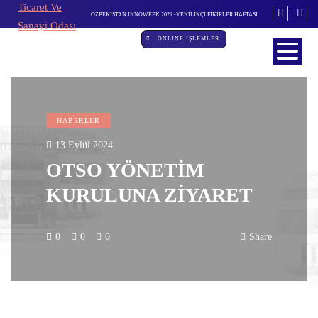
K 2021 -YENİLİKÇİ FİKİRLER HAFTASI
İL İSTİHDAM ve MESLEKİ EĞİTİM KURULU TOPLANTISI
DEVLET D
GERÇEKLEŞTİRİLDİ
ONLİNE İŞLEMLER
HABERLER
13 Eylül 2024
OTSO YÖNETİM
KURULUNA ZİYARET
0
0
0
Share