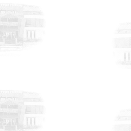
HABERLER
17 Temmuz 2026
Tekmar Gross Market’in açılış törenine
katılım