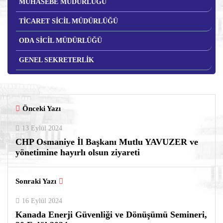
MUHASEBE MÜDÜRLÜĞÜ
TİCARET SİCİL MÜDÜRLÜĞÜ
ODA SİCİL MÜDÜRLÜĞÜ
GENEL SEKRETERLİK
Önceki Yazı
13 Eylül 2024
CHP Osmaniye İl Başkanı Mutlu YAVUZER ve
yönetimine hayırlı olsun ziyareti
Sonraki Yazı
16 Eylül 2024
Kanada Enerji Güvenliği ve Dönüşümü Semineri,