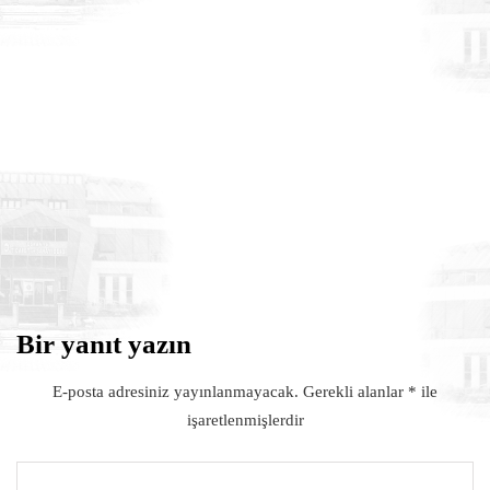
HABERLER
17 Temmuz 2026
MHP Osmaniye Merkez İlçe Başkanı
Yener TUNCER ve yönetimine hayırlı
olsun ziyareti
Bir yanıt yazın
E-posta adresiniz yayınlanmayacak.
Gerekli alanlar
*
ile
işaretlenmişlerdir