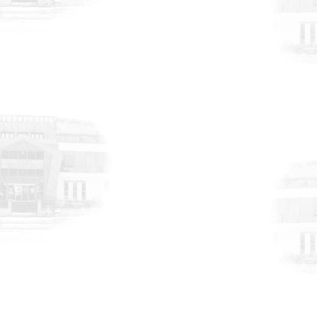
HABERLER
17 Temmuz 2026
Meydan Osmaniye Projesi Lansmanı”
programına katılım