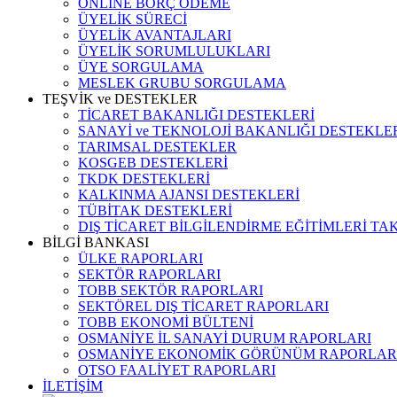
ONLINE BORÇ ÖDEME
ÜYELİK SÜRECİ
ÜYELİK AVANTAJLARI
ÜYELİK SORUMLULUKLARI
ÜYE SORGULAMA
MESLEK GRUBU SORGULAMA
TEŞVİK ve DESTEKLER
TİCARET BAKANLIĞI DESTEKLERİ
SANAYİ ve TEKNOLOJİ BAKANLIĞI DESTEKLE
TARIMSAL DESTEKLER
KOSGEB DESTEKLERİ
TKDK DESTEKLERİ
KALKINMA AJANSI DESTEKLERİ
TÜBİTAK DESTEKLERİ
DIŞ TİCARET BİLGİLENDİRME EĞİTİMLERİ TA
BİLGİ BANKASI
ÜLKE RAPORLARI
SEKTÖR RAPORLARI
TOBB SEKTÖR RAPORLARI
SEKTÖREL DIŞ TİCARET RAPORLARI
TOBB EKONOMİ BÜLTENİ
OSMANİYE İL SANAYİ DURUM RAPORLARI
OSMANİYE EKONOMİK GÖRÜNÜM RAPORLAR
OTSO FAALİYET RAPORLARI
İLETİŞİM