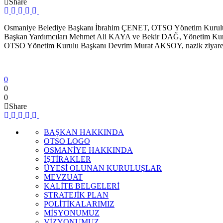
Share
Osmaniye Belediye Başkanı İbrahim ÇENET, OTSO Yönetim Kurulu 
Başkan Yardımcıları Mehmet Ali KAYA ve Bekir DAĞ, Yönetim K
OTSO Yönetim Kurulu Başkanı Devrim Murat AKSOY, nazik ziyaretl
0
0
0
Share
BAŞKAN HAKKINDA
OTSO LOGO
OSMANİYE HAKKINDA
İŞTİRAKLER
ÜYESİ OLUNAN KURULUŞLAR
MEVZUAT
KALİTE BELGELERİ
STRATEJİK PLAN
POLİTİKALARIMIZ
MİSYONUMUZ
VİZYONUMUZ