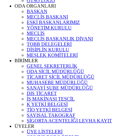
OTSO LOGO
ODA ORGANLARI
BAŞKAN
MECLİS BAŞKANI
ESKİ BAŞKANLARIMIZ
YÖNETİM KURULU
MECLİS
MECLİS BAŞKANLIK DİVANI
TOBB DELEGELERİ
DİSİPLİN KURULU
MESLEK KOMİTELERİ
BİRİMLER
GENEL SEKRETERLİK
ODA SİCİL MÜDÜRLÜĞÜ
TİCARET SİCİL MÜDÜRLÜĞÜ
MUHASEBE MÜDÜRLÜĞÜ
SANAYİ ŞUBE MÜDÜRLÜĞÜ
DIŞ TİCARET
İŞ MAKİNASI TESCİL
K YETKİ BELGESİ
TİO YETKİ BELGESİ
SAYISAL TAKOGRAF
SİGORTA ACENTELİĞİ LEVHA KAYIT
ÜYELER
ÜYE LİSTELERİ