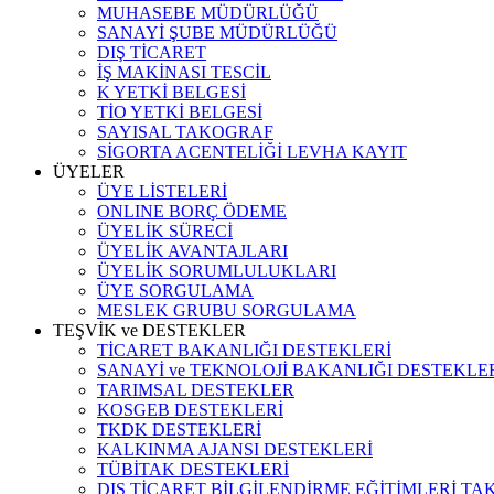
MUHASEBE MÜDÜRLÜĞÜ
SANAYİ ŞUBE MÜDÜRLÜĞÜ
DIŞ TİCARET
İŞ MAKİNASI TESCİL
K YETKİ BELGESİ
TİO YETKİ BELGESİ
SAYISAL TAKOGRAF
SİGORTA ACENTELİĞİ LEVHA KAYIT
ÜYELER
ÜYE LİSTELERİ
ONLINE BORÇ ÖDEME
ÜYELİK SÜRECİ
ÜYELİK AVANTAJLARI
ÜYELİK SORUMLULUKLARI
ÜYE SORGULAMA
MESLEK GRUBU SORGULAMA
TEŞVİK ve DESTEKLER
TİCARET BAKANLIĞI DESTEKLERİ
SANAYİ ve TEKNOLOJİ BAKANLIĞI DESTEKLE
TARIMSAL DESTEKLER
KOSGEB DESTEKLERİ
TKDK DESTEKLERİ
KALKINMA AJANSI DESTEKLERİ
TÜBİTAK DESTEKLERİ
DIŞ TİCARET BİLGİLENDİRME EĞİTİMLERİ TA