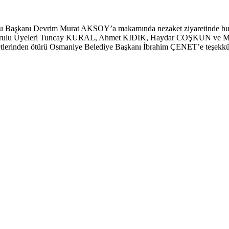
Başkanı Devrim Murat AKSOY’a makamında nezaket ziyaretinde bulu
urulu Üyeleri Tuncay KURAL, Ahmet KIDIK, Haydar COŞKUN ve Mecl
erinden ötürü Osmaniye Belediye Başkanı İbrahim ÇENET’e teşekkür 