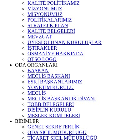
KALİTE POLİTİKAMIZ
VİZYONUMUZ
MİSYONUMUZ
POLİTİKALARIMIZ
STRATEJİK PLAN
KALİTE BELGELERİ
MEVZUAT
ÜYESİ OLUNAN KURULUŞLAR
İŞTİRAKLER
OSMANİYE HAKKINDA
OTSO LOGO
ODA ORGANLARI
BAŞKAN
MECLİS BAŞKANI
ESKİ BAŞKANLARIMIZ
YÖNETİM KURULU
MECLİS
MECLİS BAŞKANLIK DİVANI
TOBB DELEGELERİ
DİSİPLİN KURULU
MESLEK KOMİTELERİ
BİRİMLER
GENEL SEKRETERLİK
ODA SİCİL MÜDÜRLÜĞÜ
TİCARET SİCİL MÜDÜRLÜĞÜ