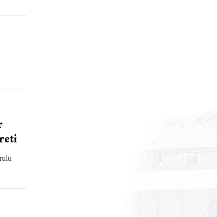
r
reti
rulu