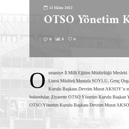
12 Ekim 2022
OTSO Yönetim Ku
0
0
0
O
smaniye İl Milli Eğitim Müdürlüğü Mesle
Lisesi Müdürü Mustafa SOYLU, Genç Orga
Kurulu Başkanı Devrim Murat AKSOY’u maka
bulundular. Ziyarette OTSO Yönetim Kurulu Başkan Y
OTSO Yönetim Kurulu Başkanı Devrim Murat AKSOY, naz