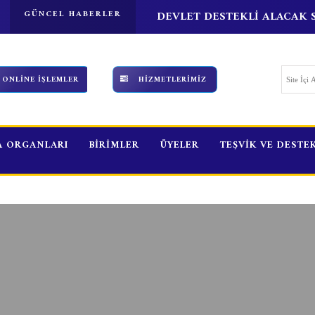
I GERÇEKLEŞTİRİLDİ
GÜNCEL HABERLER
DEVLET DESTEKLİ ALACAK S
ONLİNE İŞLEMLER
HİZMETLERİMİZ
 ORGANLARI
BİRİMLER
ÜYELER
TEŞVİK VE DESTE