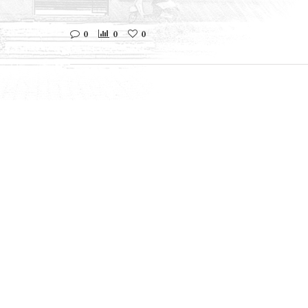
0
0
0