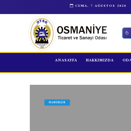
İL İSTİHDAM ve MESLEKİ EĞİTİM KURULU TOPLANTIS
CUMA, 7 AĞUSTOS 2026
ANASAYFA
HAKKIMIZDA
ODA
HABERLER