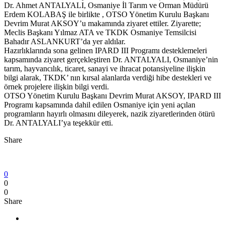
Dr. Ahmet ANTALYALI, Osmaniye İl Tarım ve Orman Müdürü
Erdem KOLABAŞ ile birlikte , OTSO Yönetim Kurulu Başkanı
Devrim Murat AKSOY’u makamında ziyaret ettiler. Ziyarette;
Meclis Başkanı Yılmaz ATA ve TKDK Osmaniye Temsilcisi
Bahadır ASLANKURT’da yer aldılar.
Hazırlıklarında sona gelinen IPARD III Programı desteklemeleri
kapsamında ziyaret gerçekleştiren Dr. ANTALYALI, Osmaniye’nin
tarım, hayvancılık, ticaret, sanayi ve ihracat potansiyeline ilişkin
bilgi alarak, TKDK’ nın kırsal alanlarda verdiği hibe destekleri ve
örnek projelere ilişkin bilgi verdi.
OTSO Yönetim Kurulu Başkanı Devrim Murat AKSOY, IPARD III
Programı kapsamında dahil edilen Osmaniye için yeni açılan
programların hayırlı olmasını dileyerek, nazik ziyaretlerinden ötürü
Dr. ANTALYALI’ya teşekkür etti.
Share
0
0
0
Share