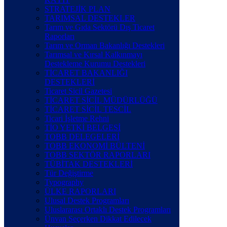
STRATEJİK PLAN
TARIMSAL DESTEKLER
Tarım ve Gıda Sektörü Dış Ticaret
Raporları
Tarım ve Orman Bakanlığı Destekleri
Tarımsal ve Kırsal Kalkınmayı
Destekleme Kurumu Destekleri
TİCARET BAKANLIĞI
DESTEKLERİ
Ticaret Sicil Gazetesi
TİCARET SİCİL MÜDÜRLÜĞÜ
TİCARET SİCİL TESCİL
Ticari İşletme Rehni
TİO YETKİ BELGESİ
TOBB DELEGELERİ
TOBB EKONOMİ BÜLTENİ
TOBB SEKTÖR RAPORLARI
TÜBİTAK DESTEKLERİ
Tür Değiştirme
Typography
ÜLKE RAPORLARI
Ulusal Destek Programları
Uluslararası Ortaklı Destek Programları
Ünvan Seçerken Dikkat Edilecek