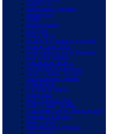
Haberler TV
Hizmet Sektörü Destekleri
Hizmetlerimiz
HOME
İhracat Destekleri
İLETİŞİM
İletişim (Mobil)
İMALAT YETERLİLİK BELGESİ
İMALATÇI BELGESİ
İmalatçı Mikro ve Küçük İşletmelere
Hızlı Destek Programı
İŞ MAKİNASI TESCİL
İŞGEM/TEKMER Programı
İşletme Geliştirme, Büyüme ve
Uluslararasılaşma Destekleri
İŞTİRAKLER
K YETKİ BELGESİ
Kadirli Turpu
KALİTE BELGELERİ
KALİTE POLİTİKAMIZ
KALKINMA AJANSI DESTEKLERİ
KAPASİTE RAPORU
Karatepe Kilimi
KOBİ Finansman Destekleri
Kolay Destek