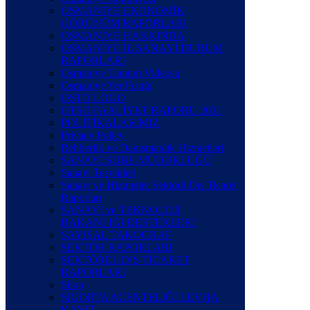
OSMANİYE EKONOMİK
GÖRÜNÜM RAPORLARI
OSMANİYE HAKKINDA
OSMANİYE İL SANAYİ DURUM
RAPORLARI
Osmaniye Tanıtım Videosu
Osmaniye Yer Fıstığı
OSTO LOGO
OTSO FAALİYET RAPORU 2021
POLİTİKALARIMIZ
Privacy Policy
Rehberlik ve Danışmanlık Hizmetleri
SANAYİ ŞUBE MÜDÜRLÜĞÜ
Sanayi Teşvikleri
Sanayi ve Hizmetler Sektörü Dış Ticaret
Raporları
SANAYİ ve TEKNOLOJİ
BAKANLIĞI DESTEKLERİ
SAYISAL TAKOGRAF
SEKTÖR RAPORLARI
SEKTÖREL DIŞ TİCARET
RAPORLARI
Shop
SİGORTA ACENTELİĞİ LEVHA
KAYIT