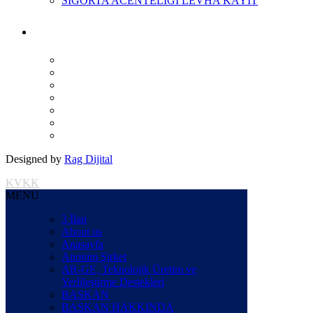
SİGORTA ACENTELİĞİ LEVHA KAYIT
Designed by
Rag Dijital
KVKK
MENU
3 İlan
About us
Anasayfa
Anonim Şirket
AR-GE, Teknolojik Üretim ve
Yerlileştirme Destekleri
BAŞKAN
BAŞKAN HAKKINDA