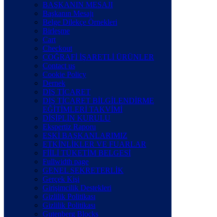
BAŞKANIN MESAJI
Başkanın Mesajı
Belge Dilekçe Örnekleri
Birleşme
Cart
Checkout
COĞRAFİ İŞARETLİ ÜRÜNLER
Contact us
Cookie Policy
Dernek
DIŞ TİCARET
DIŞ TİCARET BİLGİLENDİRME
EĞİTİMLERİ TAKVİMİ
DİSİPLİN KURULU
Ekspertiz Raporu
ESKİ BAŞKANLARIMIZ
ETKİNLİKLER VE FUARLAR
FİİLİ TÜKETİM BELGESİ
Fullwidth page
GENEL SEKRETERLİK
Gerçek Kişi
Girişimcilik Destekleri
Gizlilik Politikası
Gizlilik Politikası
Gutenberg Blocks