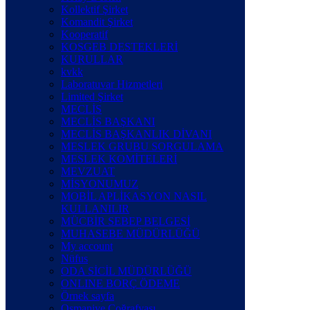
Kollektif Şirket
Komandit Şirket
Kooperatif
KOSGEB DESTEKLERİ
KURULLAR
kvkk
Laboratuvar Hizmetleri
Limited Şirket
MECLİS
MECLİS BAŞKANI
MECLİS BAŞKANLIK DİVANI
MESLEK GRUBU SORGULAMA
MESLEK KOMİTELERİ
MEVZUAT
MİSYONUMUZ
MOBİL APLİKASYON NASIL
KULLANILIR
MÜCBİR SEBEP BELGESİ
MUHASEBE MÜDÜRLÜĞÜ
My account
Nüfus
ODA SİCİL MÜDÜRLÜĞÜ
ONLINE BORÇ ÖDEME
Örnek sayfa
Osmaniye Coğrafyası