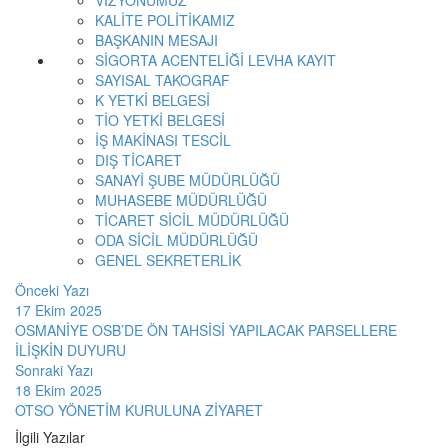
KALİTE POLİTİKAMIZ
BAŞKANIN MESAJI
SİGORTA ACENTELİĞİ LEVHA KAYIT
SAYISAL TAKOGRAF
K YETKİ BELGESİ
TİO YETKİ BELGESİ
İŞ MAKİNASI TESCİL
DIŞ TİCARET
SANAYİ ŞUBE MÜDÜRLÜĞÜ
MUHASEBE MÜDÜRLÜĞÜ
TİCARET SİCİL MÜDÜRLÜĞÜ
ODA SİCİL MÜDÜRLÜĞÜ
GENEL SEKRETERLİK
Önceki Yazı
17 Ekim 2025
OSMANİYE OSB’DE ÖN TAHSİSİ YAPILACAK PARSELLERE
İLİŞKİN DUYURU
Sonraki Yazı
18 Ekim 2025
OTSO YÖNETİM KURULUNA ZİYARET
İlgili Yazılar