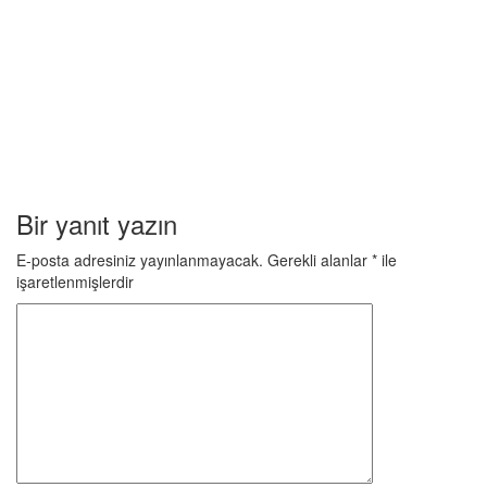
Devamı
Haberler
17 Temmuz 2026
MHP Osmaniye Merkez İlçe Başkanı
Yener TUNCER ve yönetimine hayırlı
olsun ziyareti
Bir yanıt yazın
E-posta adresiniz yayınlanmayacak.
Gerekli alanlar
*
ile
Devamı
işaretlenmişlerdir