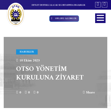
TİM KURULU TOPLANTISI
DEVLET DESTEKLİ ALACAK SİGORTASI'NDA DEĞİŞİKLİK
ÖZBEKİSTAN INNOW
ONLİNE İŞLEMLER
HABERLER
10 Ekim 2025
OTSO YÖNETİM
KURULUNA ZİYARET
0
0
0
Share