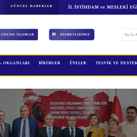
HAFTASI
GÜNCEL HABERLER
İL İSTİHDAM ve MESLEKİ E
ONLİNE İŞLEMLER
HİZMETLERİMİZ
 ORGANLARI
BİRİMLER
ÜYELER
TEŞVİK VE DESTE