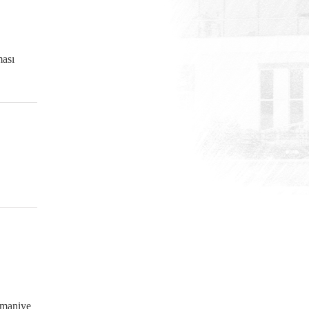
ası
maniye