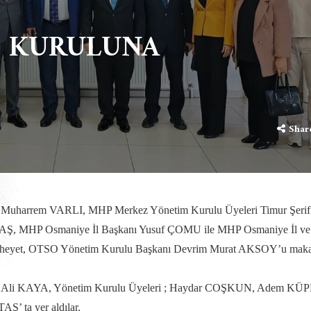
M KURULUNA
Shar
ekili Muharrem VARLI, MHP Merkez Yönetim Kurulu Üyeleri Timur Şerif
, MHP Osmaniye İl Başkanı Yusuf ÇOMU ile MHP Osmaniye İl ve
an heyet, OTSO Yönetim Kurulu Başkanı Devrim Murat AKSOY’u mak
met Ali KAYA, Yönetim Kurulu Üyeleri ; Haydar COŞKUN, Adem KÜP
 ta yer aldılar.