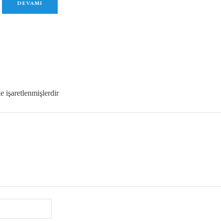
DEVAMI
le işaretlenmişlerdir