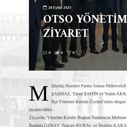
28 Eylül 2025
OTSO YÖNETİ
ZİYARET
0
0
0
M
illiyetçi Hareket Partisi Adana Milletv
ŞAŞMAZ, Turan ŞAHİN ve Yeşim AKKAŞ
İlçe Yönetim Kurulu Üyeleri’nden oluş
ziyaret ettiler.
Ziyarette; Yönetim Kurulu Başkan Yardımcısı Meh
İbrahim ÖZBAY, Tuncay KURAL ve İbrahim KARATAŞ’