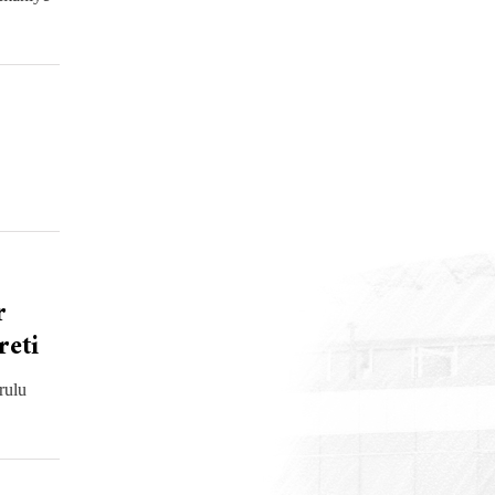
r
reti
rulu