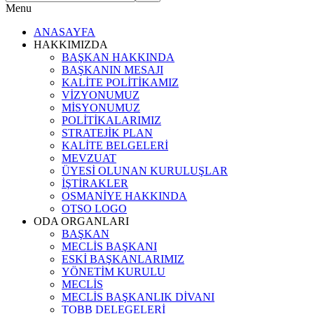
Menu
ANASAYFA
HAKKIMIZDA
BAŞKAN HAKKINDA
BAŞKANIN MESAJI
KALİTE POLİTİKAMIZ
VİZYONUMUZ
MİSYONUMUZ
POLİTİKALARIMIZ
STRATEJİK PLAN
KALİTE BELGELERİ
MEVZUAT
ÜYESİ OLUNAN KURULUŞLAR
İŞTİRAKLER
OSMANİYE HAKKINDA
OTSO LOGO
ODA ORGANLARI
BAŞKAN
MECLİS BAŞKANI
ESKİ BAŞKANLARIMIZ
YÖNETİM KURULU
MECLİS
MECLİS BAŞKANLIK DİVANI
TOBB DELEGELERİ