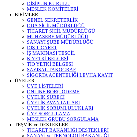
DİSİPLİN KURULU
MESLEK KOMİTELERİ
BİRİMLER
GENEL SEKRETERLİK
ODA SİCİL MÜDÜRLÜĞÜ
TİCARET SİCİL MÜDÜRLÜĞÜ
MUHASEBE MÜDÜRLÜĞÜ
SANAYİ ŞUBE MÜDÜRLÜĞÜ
DIŞ TİCARET
İŞ MAKİNASI TESCİL
K YETKİ BELGESİ
TİO YETKİ BELGESİ
SAYISAL TAKOGRAF
SİGORTA ACENTELİĞİ LEVHA KAYIT
ÜYELER
ÜYE LİSTELERİ
ONLINE BORÇ ÖDEME
ÜYELİK SÜRECİ
ÜYELİK AVANTAJLARI
ÜYELİK SORUMLULUKLARI
ÜYE SORGULAMA
MESLEK GRUBU SORGULAMA
TEŞVİK ve DESTEKLER
TİCARET BAKANLIĞI DESTEKLERİ
SANAYİ ve TEKNOLOJİ BAKANLIĞI