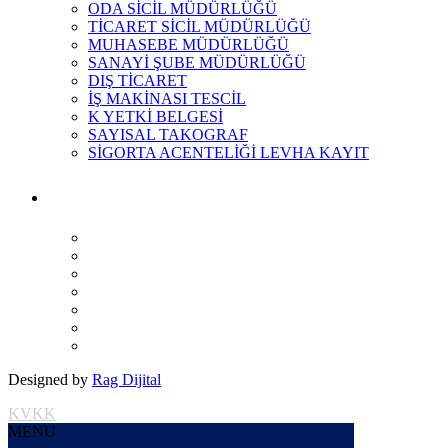
ODA SİCİL MÜDÜRLÜĞÜ
TİCARET SİCİL MÜDÜRLÜĞÜ
MUHASEBE MÜDÜRLÜĞÜ
SANAYİ ŞUBE MÜDÜRLÜĞÜ
DIŞ TİCARET
İŞ MAKİNASI TESCİL
K YETKİ BELGESİ
SAYISAL TAKOGRAF
SİGORTA ACENTELİĞİ LEVHA KAYIT
Designed by
Rag Dijital
KVKK
MENU