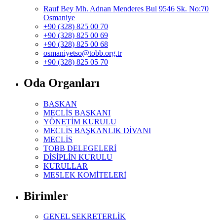
Rauf Bey Mh. Adnan Menderes Bul 9546 Sk. No:70
Osmaniye
+90 (328) 825 00 70
+90 (328) 825 00 69
+90 (328) 825 00 68
osmaniyetso@tobb.org.tr
+90 (328) 825 05 70
Oda Organları
BAŞKAN
MECLİS BAŞKANI
YÖNETİM KURULU
MECLİS BAŞKANLIK DİVANI
MECLİS
TOBB DELEGELERİ
DİSİPLİN KURULU
KURULLAR
MESLEK KOMİTELERİ
Birimler
GENEL SEKRETERLİK