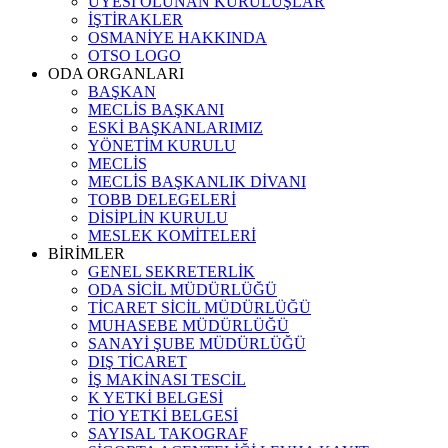
ÜYESİ OLUNAN KURULUŞLAR
İŞTİRAKLER
OSMANİYE HAKKINDA
OTSO LOGO
ODA ORGANLARI
BAŞKAN
MECLİS BAŞKANI
ESKİ BAŞKANLARIMIZ
YÖNETİM KURULU
MECLİS
MECLİS BAŞKANLIK DİVANI
TOBB DELEGELERİ
DİSİPLİN KURULU
MESLEK KOMİTELERİ
BİRİMLER
GENEL SEKRETERLİK
ODA SİCİL MÜDÜRLÜĞÜ
TİCARET SİCİL MÜDÜRLÜĞÜ
MUHASEBE MÜDÜRLÜĞÜ
SANAYİ ŞUBE MÜDÜRLÜĞÜ
DIŞ TİCARET
İŞ MAKİNASI TESCİL
K YETKİ BELGESİ
TİO YETKİ BELGESİ
SAYISAL TAKOGRAF