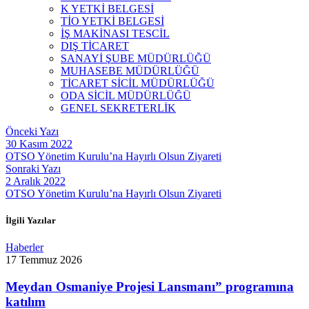
K YETKİ BELGESİ
TİO YETKİ BELGESİ
İŞ MAKİNASI TESCİL
DIŞ TİCARET
SANAYİ ŞUBE MÜDÜRLÜĞÜ
MUHASEBE MÜDÜRLÜĞÜ
TİCARET SİCİL MÜDÜRLÜĞÜ
ODA SİCİL MÜDÜRLÜĞÜ
GENEL SEKRETERLİK
Önceki Yazı
30 Kasım 2022
OTSO Yönetim Kurulu’na Hayırlı Olsun Ziyareti
Sonraki Yazı
2 Aralık 2022
OTSO Yönetim Kurulu’na Hayırlı Olsun Ziyareti
İlgili Yazılar
Haberler
17 Temmuz 2026
Meydan Osmaniye Projesi Lansmanı” programına
katılım