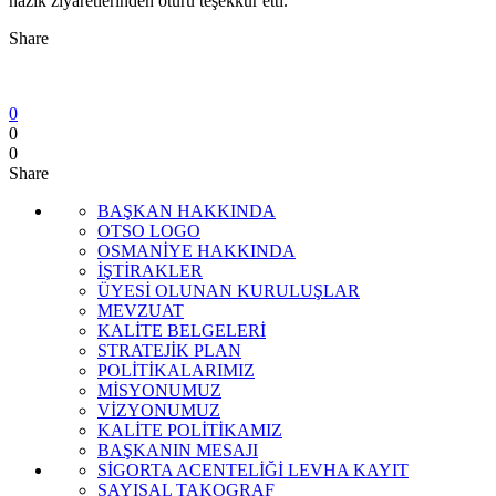
nazik ziyaretlerinden ötürü teşekkür etti.
Share
0
0
0
Share
BAŞKAN HAKKINDA
OTSO LOGO
OSMANİYE HAKKINDA
İŞTİRAKLER
ÜYESİ OLUNAN KURULUŞLAR
MEVZUAT
KALİTE BELGELERİ
STRATEJİK PLAN
POLİTİKALARIMIZ
MİSYONUMUZ
VİZYONUMUZ
KALİTE POLİTİKAMIZ
BAŞKANIN MESAJI
SİGORTA ACENTELİĞİ LEVHA KAYIT
SAYISAL TAKOGRAF