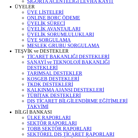
SİGORTA ACENTELİĞİ LEVHA KAYIT
ÜYELER
ÜYE LİSTELERİ
ONLINE BORÇ ÖDEME
ÜYELİK SÜRECİ
ÜYELİK AVANTAJLARI
ÜYELİK SORUMLULUKLARI
ÜYE SORGULAMA
MESLEK GRUBU SORGULAMA
TEŞVİK ve DESTEKLER
TİCARET BAKANLIĞI DESTEKLERİ
SANAYİ ve TEKNOLOJİ BAKANLIĞI
DESTEKLERİ
TARIMSAL DESTEKLER
KOSGEB DESTEKLERİ
TKDK DESTEKLERİ
KALKINMA AJANSI DESTEKLERİ
TÜBİTAK DESTEKLERİ
DIŞ TİCARET BİLGİLENDİRME EĞİTİMLERİ
TAKVİMİ
BİLGİ BANKASI
ÜLKE RAPORLARI
SEKTÖR RAPORLARI
TOBB SEKTÖR RAPORLARI
SEKTÖREL DIŞ TİCARET RAPORLARI