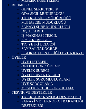
MESLEK KOMİTELERİ
BİRİMLER
GENEL SEKRETERLİK
ODA SİCİL MÜDÜRLÜĞÜ
TİCARET SİCİL MÜDÜRLÜĞÜ
MUHASEBE MÜDÜRLÜĞÜ
SANAYİ ŞUBE MÜDÜRLÜĞÜ
DIŞ TİCARET
İŞ MAKİNASI TESCİL
K YETKİ BELGESİ
TİO YETKİ BELGESİ
SAYISAL TAKOGRAF
SİGORTA ACENTELİĞİ LEVHA KAYIT
ÜYELER
ÜYE LİSTELERİ
ONLINE BORÇ ÖDEME
ÜYELİK SÜRECİ
ÜYELİK AVANTAJLARI
ÜYELİK SORUMLULUKLARI
ÜYE SORGULAMA
MESLEK GRUBU SORGULAMA
TEŞVİK VE DESTEKLER
TİCARET BAKANLIĞI DESTEKLERİ
SANAYİ VE TEKNOLOJİ BAKANLIĞI
DESTEKLERİ