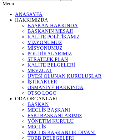
Menu
ANASAYFA
HAKKIMIZDA
BAŞKAN HAKKINDA
BAŞKANIN MESAJI
KALİTE POLİTİKAMIZ
VİZYONUMUZ
MİSYONUMUZ
POLİTİKALARIMIZ
STRATEJİK PLAN
KALİTE BELGELERİ
MEVZUAT
ÜYESİ OLUNAN KURULUŞLAR
İŞTİRAKLER
OSMANİYE HAKKINDA
OTSO LOGO
ODA ORGANLARI
BAŞKAN
MECLİS BAŞKANI
ESKİ BAŞKANLARIMIZ
YÖNETİM KURULU
MECLİS
MECLİS BAŞKANLIK DİVANI
TOBB DELEGELERİ