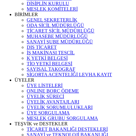
DİSİPLİN KURULU
MESLEK KOMİTELERİ
BİRİMLER
GENEL SEKRETERLİK
ODA SİCİL MÜDÜRLÜĞÜ
TİCARET SİCİL MÜDÜRLÜĞÜ
MUHASEBE MÜDÜRLÜĞÜ
SANAYİ ŞUBE MÜDÜRLÜĞÜ
DIŞ TİCARET
İŞ MAKİNASI TESCİL
K YETKİ BELGESİ
TİO YETKİ BELGESİ
SAYISAL TAKOGRAF
SİGORTA ACENTELİĞİ LEVHA KAYIT
ÜYELER
ÜYE LİSTELERİ
ONLINE BORÇ ÖDEME
ÜYELİK SÜRECİ
ÜYELİK AVANTAJLARI
ÜYELİK SORUMLULUKLARI
ÜYE SORGULAMA
MESLEK GRUBU SORGULAMA
TEŞVİK ve DESTEKLER
TİCARET BAKANLIĞI DESTEKLERİ
SANAYİ ve TEKNOLOJİ BAKANLIĞI