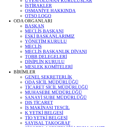
ÜYESİ OLUNAN KURULUŞLAR
İŞTİRAKLER
OSMANİYE HAKKINDA
OTSO LOGO
ODA ORGANLARI
BAŞKAN
MECLİS BAŞKANI
ESKİ BAŞKANLARIMIZ
YÖNETİM KURULU
MECLİS
MECLİS BAŞKANLIK DİVANI
TOBB DELEGELERİ
DİSİPLİN KURULU
MESLEK KOMİTELERİ
BİRİMLER
GENEL SEKRETERLİK
ODA SİCİL MÜDÜRLÜĞÜ
TİCARET SİCİL MÜDÜRLÜĞÜ
MUHASEBE MÜDÜRLÜĞÜ
SANAYİ ŞUBE MÜDÜRLÜĞÜ
DIŞ TİCARET
İŞ MAKİNASI TESCİL
K YETKİ BELGESİ
TİO YETKİ BELGESİ
SAYISAL TAKOGRAF