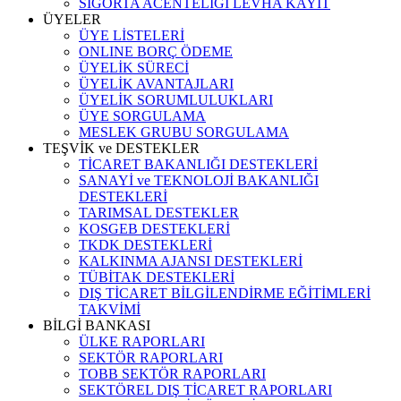
SİGORTA ACENTELİĞİ LEVHA KAYIT
ÜYELER
ÜYE LİSTELERİ
ONLINE BORÇ ÖDEME
ÜYELİK SÜRECİ
ÜYELİK AVANTAJLARI
ÜYELİK SORUMLULUKLARI
ÜYE SORGULAMA
MESLEK GRUBU SORGULAMA
TEŞVİK ve DESTEKLER
TİCARET BAKANLIĞI DESTEKLERİ
SANAYİ ve TEKNOLOJİ BAKANLIĞI
DESTEKLERİ
TARIMSAL DESTEKLER
KOSGEB DESTEKLERİ
TKDK DESTEKLERİ
KALKINMA AJANSI DESTEKLERİ
TÜBİTAK DESTEKLERİ
DIŞ TİCARET BİLGİLENDİRME EĞİTİMLERİ
TAKVİMİ
BİLGİ BANKASI
ÜLKE RAPORLARI
SEKTÖR RAPORLARI
TOBB SEKTÖR RAPORLARI
SEKTÖREL DIŞ TİCARET RAPORLARI