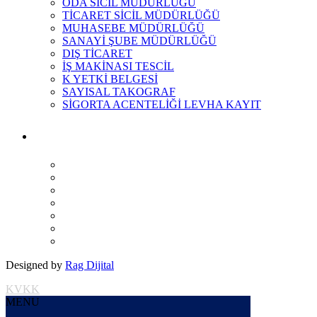
ODA SİCİL MÜDÜRLÜĞÜ
TİCARET SİCİL MÜDÜRLÜĞÜ
MUHASEBE MÜDÜRLÜĞÜ
SANAYİ ŞUBE MÜDÜRLÜĞÜ
DIŞ TİCARET
İŞ MAKİNASI TESCİL
K YETKİ BELGESİ
SAYISAL TAKOGRAF
SİGORTA ACENTELİĞİ LEVHA KAYIT
Designed by
Rag Dijital
KVKK
MENU