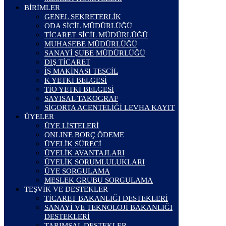
BİRİMLER
GENEL SEKRETERLİK
ODA SİCİL MÜDÜRLÜĞÜ
TİCARET SİCİL MÜDÜRLÜĞÜ
MUHASEBE MÜDÜRLÜĞÜ
SANAYİ ŞUBE MÜDÜRLÜĞÜ
DIŞ TİCARET
İŞ MAKİNASI TESCİL
K YETKİ BELGESİ
TİO YETKİ BELGESİ
SAYISAL TAKOGRAF
SİGORTA ACENTELİĞİ LEVHA KAYIT
ÜYELER
ÜYE LİSTELERİ
ONLINE BORÇ ÖDEME
ÜYELİK SÜRECİ
ÜYELİK AVANTAJLARI
ÜYELİK SORUMLULUKLARI
ÜYE SORGULAMA
MESLEK GRUBU SORGULAMA
TEŞVİK VE DESTEKLER
TİCARET BAKANLIĞI DESTEKLERİ
SANAYİ VE TEKNOLOJİ BAKANLIĞI
DESTEKLERİ
TARIMSAL DESTEKLER