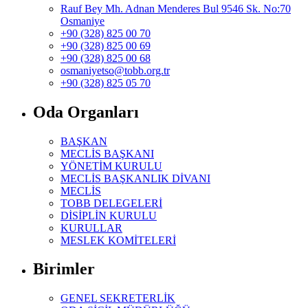
Rauf Bey Mh. Adnan Menderes Bul 9546 Sk. No:70
Osmaniye
+90 (328) 825 00 70
+90 (328) 825 00 69
+90 (328) 825 00 68
osmaniyetso@tobb.org.tr
+90 (328) 825 05 70
Oda Organları
BAŞKAN
MECLİS BAŞKANI
YÖNETİM KURULU
MECLİS BAŞKANLIK DİVANI
MECLİS
TOBB DELEGELERİ
DİSİPLİN KURULU
KURULLAR
MESLEK KOMİTELERİ
Birimler
GENEL SEKRETERLİK