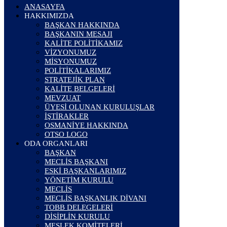
ANASAYFA
HAKKIMIZDA
BAŞKAN HAKKINDA
BAŞKANIN MESAJI
KALİTE POLİTİKAMIZ
VİZYONUMUZ
MİSYONUMUZ
POLİTİKALARIMIZ
STRATEJİK PLAN
KALİTE BELGELERİ
MEVZUAT
ÜYESİ OLUNAN KURULUŞLAR
İŞTİRAKLER
OSMANİYE HAKKINDA
OTSO LOGO
ODA ORGANLARI
BAŞKAN
MECLİS BAŞKANI
ESKİ BAŞKANLARIMIZ
YÖNETİM KURULU
MECLİS
MECLİS BAŞKANLIK DİVANI
TOBB DELEGELERİ
DİSİPLİN KURULU
MESLEK KOMİTELERİ