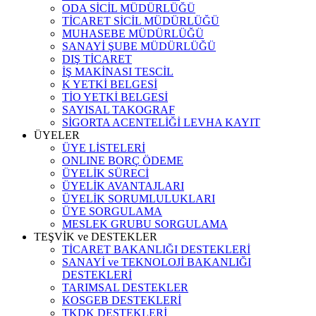
ODA SİCİL MÜDÜRLÜĞÜ
TİCARET SİCİL MÜDÜRLÜĞÜ
MUHASEBE MÜDÜRLÜĞÜ
SANAYİ ŞUBE MÜDÜRLÜĞÜ
DIŞ TİCARET
İŞ MAKİNASI TESCİL
K YETKİ BELGESİ
TİO YETKİ BELGESİ
SAYISAL TAKOGRAF
SİGORTA ACENTELİĞİ LEVHA KAYIT
ÜYELER
ÜYE LİSTELERİ
ONLINE BORÇ ÖDEME
ÜYELİK SÜRECİ
ÜYELİK AVANTAJLARI
ÜYELİK SORUMLULUKLARI
ÜYE SORGULAMA
MESLEK GRUBU SORGULAMA
TEŞVİK ve DESTEKLER
TİCARET BAKANLIĞI DESTEKLERİ
SANAYİ ve TEKNOLOJİ BAKANLIĞI
DESTEKLERİ
TARIMSAL DESTEKLER
KOSGEB DESTEKLERİ
TKDK DESTEKLERİ