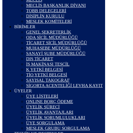
MECLİS
MECLİS BAŞKANLIK DİVANI
TOBB DELEGELERİ
DİSİPLİN KURULU
MESLEK KOMİTELERİ
BİRİMLER
GENEL SEKRETERLİK
ODA SİCİL MÜDÜRLÜĞÜ
TİCARET SİCİL MÜDÜRLÜĞÜ
MUHASEBE MÜDÜRLÜĞÜ
SANAYİ ŞUBE MÜDÜRLÜĞÜ
DIŞ TİCARET
İŞ MAKİNASI TESCİL
K YETKİ BELGESİ
TİO YETKİ BELGESİ
SAYISAL TAKOGRAF
SİGORTA ACENTELİĞİ LEVHA KAYIT
ÜYELER
ÜYE LİSTELERİ
ONLINE BORÇ ÖDEME
ÜYELİK SÜRECİ
ÜYELİK AVANTAJLARI
ÜYELİK SORUMLULUKLARI
ÜYE SORGULAMA
MESLEK GRUBU SORGULAMA