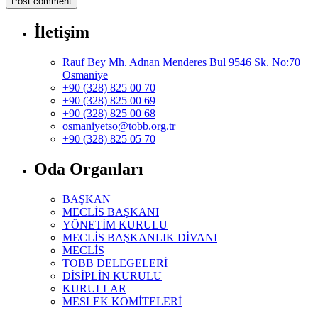
İletişim
Rauf Bey Mh. Adnan Menderes Bul 9546 Sk. No:70
Osmaniye
+90 (328) 825 00 70
+90 (328) 825 00 69
+90 (328) 825 00 68
osmaniyetso@tobb.org.tr
+90 (328) 825 05 70
Oda Organları
BAŞKAN
MECLİS BAŞKANI
YÖNETİM KURULU
MECLİS BAŞKANLIK DİVANI
MECLİS
TOBB DELEGELERİ
DİSİPLİN KURULU
KURULLAR
MESLEK KOMİTELERİ