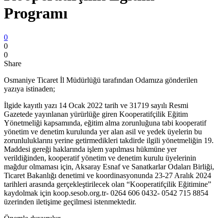
Programı
0
0
0
Share
Osmaniye Ticaret İl Müdürlüğü tarafından Odamıza gönderilen
yazıya istinaden;
İlgide kayıtlı yazı 14 Ocak 2022 tarih ve 31719 sayılı Resmi
Gazetede yayınlanan yürürlüğe giren Kooperatifçilik Eğitim
Yönetmeliği kapsamında, eğitim alma zorunluğuna tabi kooperatif
yönetim ve denetim kurulunda yer alan asil ve yedek üyelerin bu
zorunluluklarını yerine getirmedikleri takdirde ilgili yönetmeliğin 19.
Maddesi gereği haklarında işlem yapılması hükmüne yer
verildiğinden, kooperatif yönetim ve denetim kurulu üyelerinin
mağdur olmaması için, Aksaray Esnaf ve Sanatkarlar Odaları Birliği,
Ticaret Bakanlığı denetimi ve koordinasyonunda 23-27 Aralık 2024
tarihleri arasında gerçekleştirilecek olan “Kooperatifçilik Eğitimine”
kaydolmak için koop.sesob.org.tr- 0264 606 0432- 0542 715 8854
üzerinden iletişime geçilmesi istenmektedir.