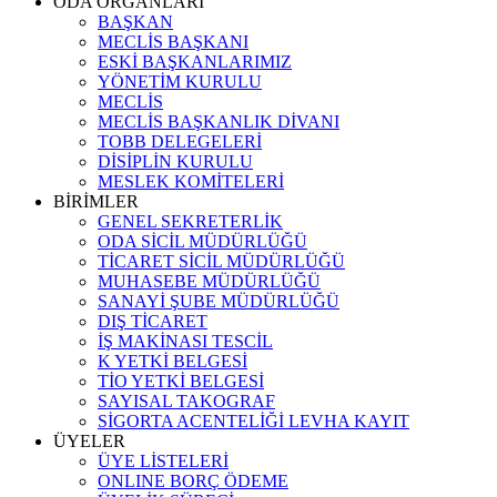
ODA ORGANLARI
BAŞKAN
MECLİS BAŞKANI
ESKİ BAŞKANLARIMIZ
YÖNETİM KURULU
MECLİS
MECLİS BAŞKANLIK DİVANI
TOBB DELEGELERİ
DİSİPLİN KURULU
MESLEK KOMİTELERİ
BİRİMLER
GENEL SEKRETERLİK
ODA SİCİL MÜDÜRLÜĞÜ
TİCARET SİCİL MÜDÜRLÜĞÜ
MUHASEBE MÜDÜRLÜĞÜ
SANAYİ ŞUBE MÜDÜRLÜĞÜ
DIŞ TİCARET
İŞ MAKİNASI TESCİL
K YETKİ BELGESİ
TİO YETKİ BELGESİ
SAYISAL TAKOGRAF
SİGORTA ACENTELİĞİ LEVHA KAYIT
ÜYELER
ÜYE LİSTELERİ
ONLINE BORÇ ÖDEME