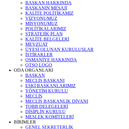
BAŞKAN HAKKINDA
BAŞKANIN MESAJI
KALİTE POLİTİKAMIZ
VİZYONUMUZ
MİSYONUMUZ
POLİTİKALARIMIZ
STRATEJİK PLAN
KALİTE BELGELERİ
MEVZUAT
ÜYESİ OLUNAN KURULUŞLAR
İŞTİRAKLER
OSMANİYE HAKKINDA
OTSO LOGO
ODA ORGANLARI
BAŞKAN
MECLİS BAŞKANI
ESKİ BAŞKANLARIMIZ
YÖNETİM KURULU
MECLİS
MECLİS BAŞKANLIK DİVANI
TOBB DELEGELERİ
DİSİPLİN KURULU
MESLEK KOMİTELERİ
BİRİMLER
GENEL SEKRETERLİK