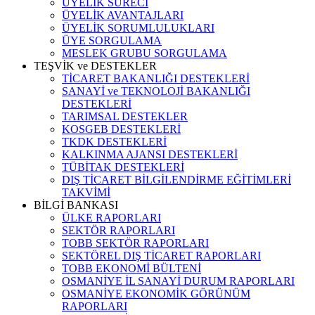
ÜYELİK SÜRECİ
ÜYELİK AVANTAJLARI
ÜYELİK SORUMLULUKLARI
ÜYE SORGULAMA
MESLEK GRUBU SORGULAMA
TEŞVİK ve DESTEKLER
TİCARET BAKANLIĞI DESTEKLERİ
SANAYİ ve TEKNOLOJİ BAKANLIĞI
DESTEKLERİ
TARIMSAL DESTEKLER
KOSGEB DESTEKLERİ
TKDK DESTEKLERİ
KALKINMA AJANSI DESTEKLERİ
TÜBİTAK DESTEKLERİ
DIŞ TİCARET BİLGİLENDİRME EĞİTİMLERİ
TAKVİMİ
BİLGİ BANKASI
ÜLKE RAPORLARI
SEKTÖR RAPORLARI
TOBB SEKTÖR RAPORLARI
SEKTÖREL DIŞ TİCARET RAPORLARI
TOBB EKONOMİ BÜLTENİ
OSMANİYE İL SANAYİ DURUM RAPORLARI
OSMANİYE EKONOMİK GÖRÜNÜM
RAPORLARI