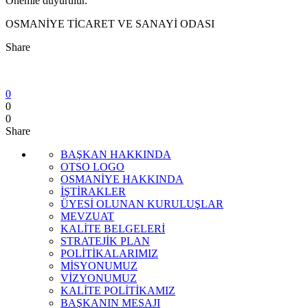
Önemle duyurulur.
OSMANİYE TİCARET VE SANAYİ ODASI
Share
0
0
0
Share
BAŞKAN HAKKINDA
OTSO LOGO
OSMANİYE HAKKINDA
İŞTİRAKLER
ÜYESİ OLUNAN KURULUŞLAR
MEVZUAT
KALİTE BELGELERİ
STRATEJİK PLAN
POLİTİKALARIMIZ
MİSYONUMUZ
VİZYONUMUZ
KALİTE POLİTİKAMIZ
BAŞKANIN MESAJI