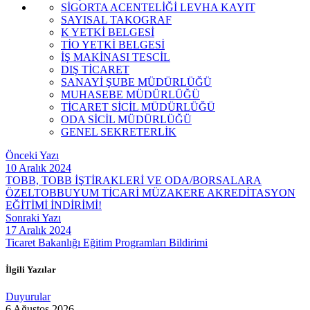
SİGORTA ACENTELİĞİ LEVHA KAYIT
SAYISAL TAKOGRAF
K YETKİ BELGESİ
TİO YETKİ BELGESİ
İŞ MAKİNASI TESCİL
DIŞ TİCARET
SANAYİ ŞUBE MÜDÜRLÜĞÜ
MUHASEBE MÜDÜRLÜĞÜ
TİCARET SİCİL MÜDÜRLÜĞÜ
ODA SİCİL MÜDÜRLÜĞÜ
GENEL SEKRETERLİK
Önceki Yazı
10 Aralık 2024
TOBB, TOBB İŞTİRAKLERİ VE ODA/BORSALARA
ÖZELTOBBUYUM TİCARİ MÜZAKERE AKREDİTASYON
EĞİTİMİ İNDİRİMİ!
Sonraki Yazı
17 Aralık 2024
Ticaret Bakanlığı Eğitim Programları Bildirimi
İlgili Yazılar
Duyurular
6 Ağustos 2026