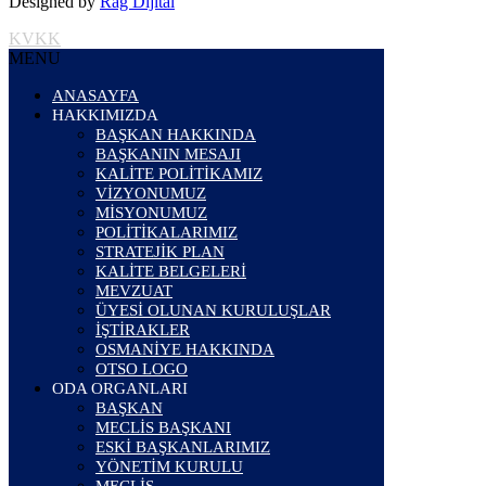
Designed by
Rag Dijital
KVKK
MENU
ANASAYFA
HAKKIMIZDA
BAŞKAN HAKKINDA
BAŞKANIN MESAJI
KALİTE POLİTİKAMIZ
VİZYONUMUZ
MİSYONUMUZ
POLİTİKALARIMIZ
STRATEJİK PLAN
KALİTE BELGELERİ
MEVZUAT
ÜYESİ OLUNAN KURULUŞLAR
İŞTİRAKLER
OSMANİYE HAKKINDA
OTSO LOGO
ODA ORGANLARI
BAŞKAN
MECLİS BAŞKANI
ESKİ BAŞKANLARIMIZ
YÖNETİM KURULU