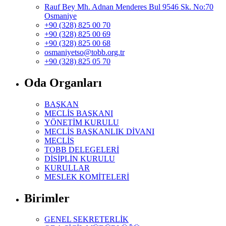
Rauf Bey Mh. Adnan Menderes Bul 9546 Sk. No:70
Osmaniye
+90 (328) 825 00 70
+90 (328) 825 00 69
+90 (328) 825 00 68
osmaniyetso@tobb.org.tr
+90 (328) 825 05 70
Oda Organları
BAŞKAN
MECLİS BAŞKANI
YÖNETİM KURULU
MECLİS BAŞKANLIK DİVANI
MECLİS
TOBB DELEGELERİ
DİSİPLİN KURULU
KURULLAR
MESLEK KOMİTELERİ
Birimler
GENEL SEKRETERLİK