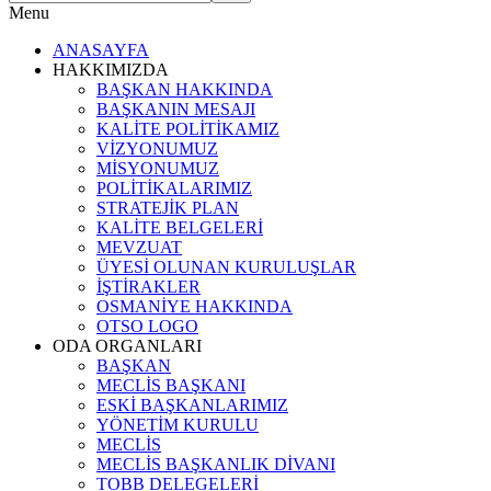
Menu
ANASAYFA
HAKKIMIZDA
BAŞKAN HAKKINDA
BAŞKANIN MESAJI
KALİTE POLİTİKAMIZ
VİZYONUMUZ
MİSYONUMUZ
POLİTİKALARIMIZ
STRATEJİK PLAN
KALİTE BELGELERİ
MEVZUAT
ÜYESİ OLUNAN KURULUŞLAR
İŞTİRAKLER
OSMANİYE HAKKINDA
OTSO LOGO
ODA ORGANLARI
BAŞKAN
MECLİS BAŞKANI
ESKİ BAŞKANLARIMIZ
YÖNETİM KURULU
MECLİS
MECLİS BAŞKANLIK DİVANI
TOBB DELEGELERİ