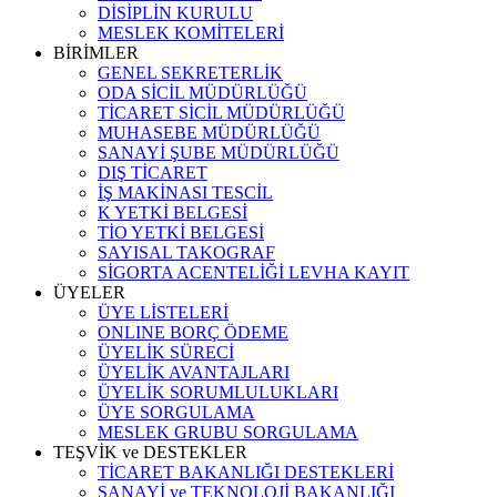
DİSİPLİN KURULU
MESLEK KOMİTELERİ
BİRİMLER
GENEL SEKRETERLİK
ODA SİCİL MÜDÜRLÜĞÜ
TİCARET SİCİL MÜDÜRLÜĞÜ
MUHASEBE MÜDÜRLÜĞÜ
SANAYİ ŞUBE MÜDÜRLÜĞÜ
DIŞ TİCARET
İŞ MAKİNASI TESCİL
K YETKİ BELGESİ
TİO YETKİ BELGESİ
SAYISAL TAKOGRAF
SİGORTA ACENTELİĞİ LEVHA KAYIT
ÜYELER
ÜYE LİSTELERİ
ONLINE BORÇ ÖDEME
ÜYELİK SÜRECİ
ÜYELİK AVANTAJLARI
ÜYELİK SORUMLULUKLARI
ÜYE SORGULAMA
MESLEK GRUBU SORGULAMA
TEŞVİK ve DESTEKLER
TİCARET BAKANLIĞI DESTEKLERİ
SANAYİ ve TEKNOLOJİ BAKANLIĞI