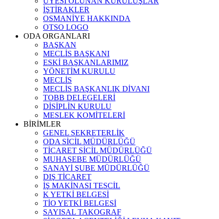
ÜYESİ OLUNAN KURULUŞLAR
İŞTİRAKLER
OSMANİYE HAKKINDA
OTSO LOGO
ODA ORGANLARI
BAŞKAN
MECLİS BAŞKANI
ESKİ BAŞKANLARIMIZ
YÖNETİM KURULU
MECLİS
MECLİS BAŞKANLIK DİVANI
TOBB DELEGELERİ
DİSİPLİN KURULU
MESLEK KOMİTELERİ
BİRİMLER
GENEL SEKRETERLİK
ODA SİCİL MÜDÜRLÜĞÜ
TİCARET SİCİL MÜDÜRLÜĞÜ
MUHASEBE MÜDÜRLÜĞÜ
SANAYİ ŞUBE MÜDÜRLÜĞÜ
DIŞ TİCARET
İŞ MAKİNASI TESCİL
K YETKİ BELGESİ
TİO YETKİ BELGESİ
SAYISAL TAKOGRAF