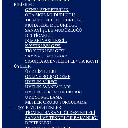
BİRİMLER
GENEL SEKRETERLİK
ODA SİCİL MÜDÜRLÜĞÜ
TİCARET SİCİL MÜDÜRLÜĞÜ
MUHASEBE MÜDÜRLÜĞÜ
SANAYİ ŞUBE MÜDÜRLÜĞÜ
DIŞ TİCARET
İŞ MAKİNASI TESCİL
K YETKİ BELGESİ
TİO YETKİ BELGESİ
SAYISAL TAKOGRAF
SİGORTA ACENTELİĞİ LEVHA KAYIT
ÜYELER
ÜYE LİSTELERİ
ONLINE BORÇ ÖDEME
ÜYELİK SÜRECİ
ÜYELİK AVANTAJLARI
ÜYELİK SORUMLULUKLARI
ÜYE SORGULAMA
MESLEK GRUBU SORGULAMA
TEŞVİK VE DESTEKLER
TİCARET BAKANLIĞI DESTEKLERİ
SANAYİ VE TEKNOLOJİ BAKANLIĞI
DESTEKLERİ