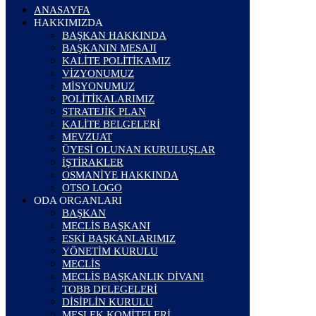
ANASAYFA
HAKKIMIZDA
BAŞKAN HAKKINDA
BAŞKANIN MESAJI
KALİTE POLİTİKAMIZ
VİZYONUMUZ
MİSYONUMUZ
POLİTİKALARIMIZ
STRATEJİK PLAN
KALİTE BELGELERİ
MEVZUAT
ÜYESİ OLUNAN KURULUŞLAR
İŞTİRAKLER
OSMANİYE HAKKINDA
OTSO LOGO
ODA ORGANLARI
BAŞKAN
MECLİS BAŞKANI
ESKİ BAŞKANLARIMIZ
YÖNETİM KURULU
MECLİS
MECLİS BAŞKANLIK DİVANI
TOBB DELEGELERİ
DİSİPLİN KURULU
MESLEK KOMİTELERİ