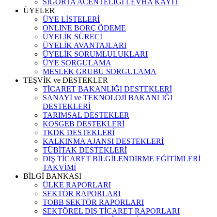
SİGORTA ACENTELİĞİ LEVHA KAYIT
ÜYELER
ÜYE LİSTELERİ
ONLINE BORÇ ÖDEME
ÜYELİK SÜRECİ
ÜYELİK AVANTAJLARI
ÜYELİK SORUMLULUKLARI
ÜYE SORGULAMA
MESLEK GRUBU SORGULAMA
TEŞVİK ve DESTEKLER
TİCARET BAKANLIĞI DESTEKLERİ
SANAYİ ve TEKNOLOJİ BAKANLIĞI
DESTEKLERİ
TARIMSAL DESTEKLER
KOSGEB DESTEKLERİ
TKDK DESTEKLERİ
KALKINMA AJANSI DESTEKLERİ
TÜBİTAK DESTEKLERİ
DIŞ TİCARET BİLGİLENDİRME EĞİTİMLERİ
TAKVİMİ
BİLGİ BANKASI
ÜLKE RAPORLARI
SEKTÖR RAPORLARI
TOBB SEKTÖR RAPORLARI
SEKTÖREL DIŞ TİCARET RAPORLARI