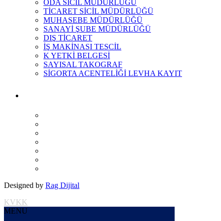
ODA SİCİL MÜDÜRLÜĞÜ
TİCARET SİCİL MÜDÜRLÜĞÜ
MUHASEBE MÜDÜRLÜĞÜ
SANAYİ ŞUBE MÜDÜRLÜĞÜ
DIŞ TİCARET
İŞ MAKİNASI TESCİL
K YETKİ BELGESİ
SAYISAL TAKOGRAF
SİGORTA ACENTELİĞİ LEVHA KAYIT
Designed by
Rag Dijital
KVKK
MENU