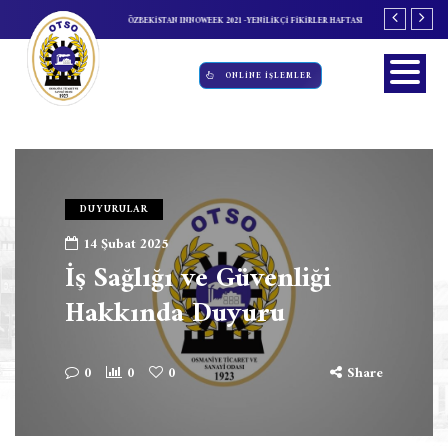
GORTASI'NDA DEĞİŞİKLİK
ÖZBEKİSTAN INNOWEEK 2021 -YENİLİKÇİ FİKİRLER HAFTASI
İL İSTİHDAM ve M
GERÇEKLEŞTİRİLD
ONLİNE İŞLEMLER
DUYURULAR
14 Şubat 2025
İş Sağlığı ve Güvenliği
Hakkında Duyuru
0
0
0
Share