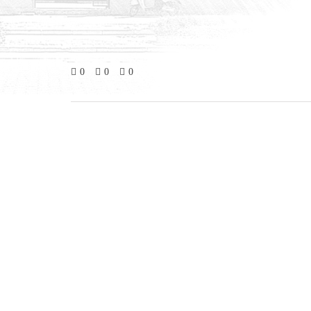
0
0
0