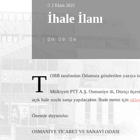
2 Ekim 2025
İhale İlanı
0
0
0
T
OBB tarafından Odamıza gönderilen yazıya is
Mülkiyeti PTT A.Ş. Osmaniye ili, Düziçi ilçes
açık hale usulü satışı yapılacaktır. İhale metni için
tıkla
Önemle duyurulur.
OSMANİYE TİCARET VE SANAYİ ODASI