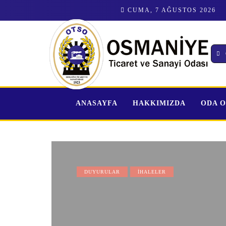
CUMA, 7 AĞUSTOS 2026
ANASAYFA
HAKKIMIZDA
ODA 
DUYURULAR
İHALELER