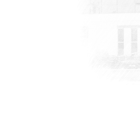
nketi