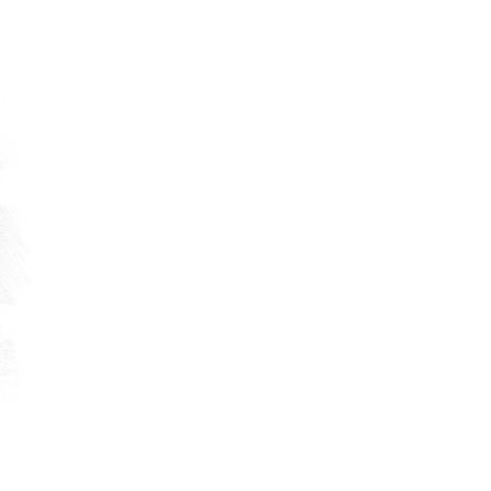
Atık Geri Kazanımı ve Değerlendirilmesi
Uluslararası Fuarı
DEVAMI
6 Ağustos 2026
TransLogistica Poland 2026 Fuarı Türkiye 
Katılım Organizasyonu