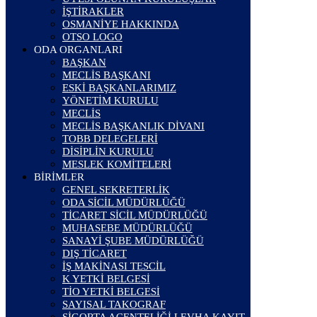
İŞTİRAKLER
OSMANİYE HAKKINDA
OTSO LOGO
ODA ORGANLARI
BAŞKAN
MECLİS BAŞKANI
ESKİ BAŞKANLARIMIZ
YÖNETİM KURULU
MECLİS
MECLİS BAŞKANLIK DİVANI
TOBB DELEGELERİ
DİSİPLİN KURULU
MESLEK KOMİTELERİ
BİRİMLER
GENEL SEKRETERLİK
ODA SİCİL MÜDÜRLÜĞÜ
TİCARET SİCİL MÜDÜRLÜĞÜ
MUHASEBE MÜDÜRLÜĞÜ
SANAYİ ŞUBE MÜDÜRLÜĞÜ
DIŞ TİCARET
İŞ MAKİNASI TESCİL
K YETKİ BELGESİ
TİO YETKİ BELGESİ
SAYISAL TAKOGRAF