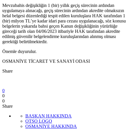
Mevzubahis değişikliğin 1 (bir) yıllık geçiş sürecinin ardından
uygulamaya alınacağı, geçiş sürecinin ardından akredite olmaksızın
helal belgesi düzenlediği tespit edilen kuruluşlara HAK tarafından 1
(bir) milyon TL’ye kadar idari para cezası uygulanacağı, söz konusu
belgelerin yukarıda bahsi geçen Kanun değişikliğinin yürürlüğe
gireceği tarih olan 04/06/2023 itibariyle HAK tarafından akredite
edilmiş güvenilir belgelendirme kuruluşlarından alınmış olması
gerektiği belirtilmektedir.
Önemle duyurulur.
OSMANİYE TİCARET VE SANAYİ ODASI
Share
0
0
0
Share
BAŞKAN HAKKINDA
OTSO LOGO
OSMANİYE HAKKINDA