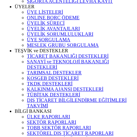
SİGORTA ACENTELİĞİ LEVHA KAYIT
ÜYELER
ÜYE LİSTELERİ
ONLINE BORÇ ÖDEME
ÜYELİK SÜRECİ
ÜYELİK AVANTAJLARI
ÜYELİK SORUMLULUKLARI
ÜYE SORGULAMA
MESLEK GRUBU SORGULAMA
TEŞVİK ve DESTEKLER
TİCARET BAKANLIĞI DESTEKLERİ
SANAYİ ve TEKNOLOJİ BAKANLIĞI
DESTEKLERİ
TARIMSAL DESTEKLER
KOSGEB DESTEKLERİ
TKDK DESTEKLERİ
KALKINMA AJANSI DESTEKLERİ
TÜBİTAK DESTEKLERİ
DIŞ TİCARET BİLGİLENDİRME EĞİTİMLERİ
TAKVİMİ
BİLGİ BANKASI
ÜLKE RAPORLARI
SEKTÖR RAPORLARI
TOBB SEKTÖR RAPORLARI
SEKTÖREL DIŞ TİCARET RAPORLARI