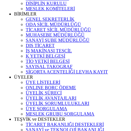
DİSİPLİN KURULU
MESLEK KOMİTELERİ
BİRİMLER
GENEL SEKRETERLİK
ODA SİCİL MÜDÜRLÜĞÜ
TİCARET SİCİL MÜDÜRLÜĞÜ
MUHASEBE MÜDÜRLÜĞÜ
SANAYİ ŞUBE MÜDÜRLÜĞÜ
DIŞ TİCARET
İŞ MAKİNASI TESCİL
K YETKİ BELGESİ
TİO YETKİ BELGESİ
SAYISAL TAKOGRAF
SİGORTA ACENTELİĞİ LEVHA KAYIT
ÜYELER
ÜYE LİSTELERİ
ONLINE BORÇ ÖDEME
ÜYELİK SÜRECİ
ÜYELİK AVANTAJLARI
ÜYELİK SORUMLULUKLARI
ÜYE SORGULAMA
MESLEK GRUBU SORGULAMA
TEŞVİK ve DESTEKLER
TİCARET BAKANLIĞI DESTEKLERİ
SANAYİ ve TEKNOLOJİ BAKANLIĞI