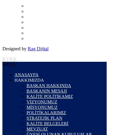
Designed by
Rag Dijital
KVKK
MENU
ANASAYFA
HAKKIMIZDA
BAŞKAN HAKKINDA
BAŞKANIN MESAJI
KALİTE POLİTİKAMIZ
VİZYONUMUZ
MİSYONUMUZ
POLİTİKALARIMIZ
STRATEJİK PLAN
KALİTE BELGELERİ
MEVZUAT
ÜYESİ OLUNAN KURULUŞLAR