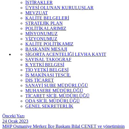
İŞTİRAKLER
ÜYESİ OLUNAN KURULUŞLAR
MEVZUAT
KALİTE BELGELERİ
STRATEJİK PLAN
POLİTİKALARIMIZ
MİSYONUMUZ
VİZYONUMUZ
KALİTE POLİTİKAMIZ
BAŞKANIN MESAJI
SİGORTA ACENTELİĞİ LEVHA KAYIT
SAYISAL TAKOGRAF
K YETKİ BELGESİ
TİO YETKİ BELGESİ
İŞ MAKİNASI TESCİL
DIŞ TİCARET
SANAYİ ŞUBE MÜDÜRLÜĞÜ
MUHASEBE MÜDÜRLÜĞÜ
TİCARET SİCİL MÜDÜRLÜĞÜ
ODA SİCİL MÜDÜRLÜĞÜ
GENEL SEKRETERLİK
Önceki Yazı
24 Ocak 2023
MHP Osmaniye Merkez İlçe Başkanı Bilal ÇENET ve yönetiminin