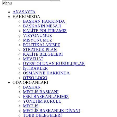
Menu
ANASAYFA
HAKKIMIZDA
BAŞKAN HAKKINDA
BAŞKANIN MESAJI
KALİTE POLİTİKAMIZ
VİZYONUMUZ
MİSYONUMUZ
POLİTİKALARIMIZ
STRATEJİK PLAN
KALİTE BELGELERİ
MEVZUAT
ÜYESİ OLUNAN KURULUŞLAR
İŞTİRAKLER
OSMANİYE HAKKINDA
OTSO LOGO
ODA ORGANLARI
BAŞKAN
MECLİS BAŞKANI
ESKİ BAŞKANLARIMIZ
YÖNETİM KURULU
MECLİS
MECLİS BAŞKANLIK DİVANI
TOBB DELEGELERİ