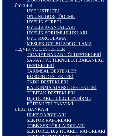
SİGORTA ACENTELİĞİ LEVHA KAYIT
ÜYELER
ÜYE LİSTELERİ
ONLINE BORÇ ÖDEME
ÜYELİK SÜRECİ
ÜYELİK AVANTAJLARI
ÜYELİK SORUMLULUKLARI
ÜYE SORGULAMA
MESLEK GRUBU SORGULAMA
TEŞVİK VE DESTEKLER
TİCARET BAKANLIĞI DESTEKLERİ
SANAYİ VE TEKNOLOJİ BAKANLIĞI
DESTEKLERİ
TARIMSAL DESTEKLER
KOSGEB DESTEKLERİ
TKDK DESTEKLERİ
KALKINMA AJANSI DESTEKLERİ
TÜBİTAK DESTEKLERİ
DIŞ TİCARET BİLGİLENDİRME
EĞİTİMLERİ TAKVİMİ
BİLGİ BANKASI
ÜLKE RAPORLARI
SEKTÖR RAPORLARI
TOBB SEKTÖR RAPORLARI
SEKTÖREL DIŞ TİCARET RAPORLARI