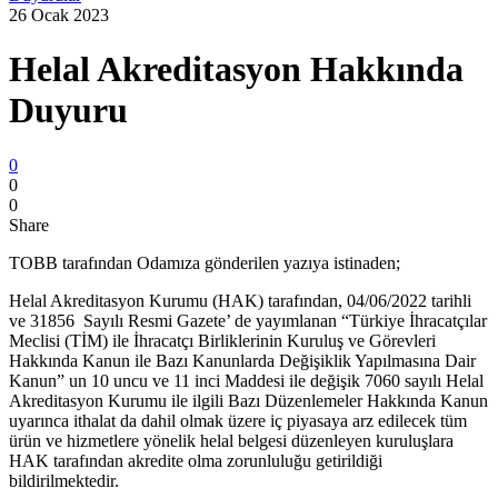
26 Ocak 2023
Helal Akreditasyon Hakkında
Duyuru
0
0
0
Share
TOBB tarafından Odamıza gönderilen yazıya istinaden;
Helal Akreditasyon Kurumu (HAK) tarafından, 04/06/2022 tarihli
ve 31856 Sayılı Resmi Gazete’ de yayımlanan “Türkiye İhracatçılar
Meclisi (TİM) ile İhracatçı Birliklerinin Kuruluş ve Görevleri
Hakkında Kanun ile Bazı Kanunlarda Değişiklik Yapılmasına Dair
Kanun” un 10 uncu ve 11 inci Maddesi ile değişik 7060 sayılı Helal
Akreditasyon Kurumu ile ilgili Bazı Düzenlemeler Hakkında Kanun
uyarınca ithalat da dahil olmak üzere iç piyasaya arz edilecek tüm
ürün ve hizmetlere yönelik helal belgesi düzenleyen kuruluşlara
HAK tarafından akredite olma zorunluluğu getirildiği
bildirilmektedir.