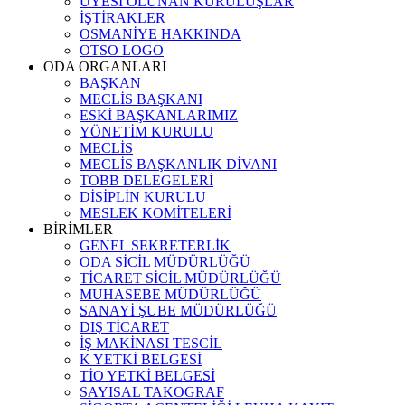
ÜYESİ OLUNAN KURULUŞLAR
İŞTİRAKLER
OSMANİYE HAKKINDA
OTSO LOGO
ODA ORGANLARI
BAŞKAN
MECLİS BAŞKANI
ESKİ BAŞKANLARIMIZ
YÖNETİM KURULU
MECLİS
MECLİS BAŞKANLIK DİVANI
TOBB DELEGELERİ
DİSİPLİN KURULU
MESLEK KOMİTELERİ
BİRİMLER
GENEL SEKRETERLİK
ODA SİCİL MÜDÜRLÜĞÜ
TİCARET SİCİL MÜDÜRLÜĞÜ
MUHASEBE MÜDÜRLÜĞÜ
SANAYİ ŞUBE MÜDÜRLÜĞÜ
DIŞ TİCARET
İŞ MAKİNASI TESCİL
K YETKİ BELGESİ
TİO YETKİ BELGESİ
SAYISAL TAKOGRAF