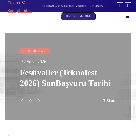
SLEKİ EĞİTİM KURULU TOPLANTISI
DEVLET DESTEKLİ ALACAK SİGORTASI'NDA DEĞİŞİKLİK
ÖZBEKİST
ONLİNE İŞLEMLER
DUYURULAR
27 Şubat 2026
Festivaller (Teknofest
2026) SonBaşvuru Tarihi
0
0
0
Share