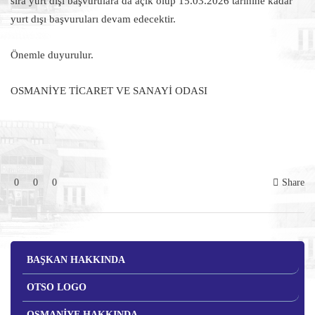
sıra yurt dışı başvurulara da açık olup 15.03.2026 tarihine kadar
yurt dışı başvuruları devam edecektir.
Önemle duyurulur.
OSMANİYE TİCARET VE SANAYİ ODASI
0
0
0
Share
BAŞKAN HAKKINDA
OTSO LOGO
OSMANİYE HAKKINDA