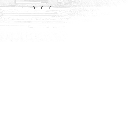
0
0
0