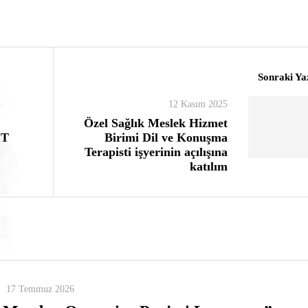
Sonraki Ya
12 Kasım 2025
Özel Sağlık Meslek Hizmet
ET
Birimi Dil ve Konuşma
Terapisti işyerinin açılışına
katılım
17 Temmuz 2026