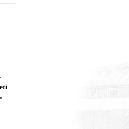
r
eti
lu