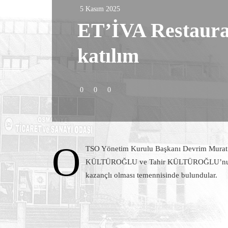
5 Kasım 2025
ET’İVA Restauran
katılım
0
0
0
O
TSO Yönetim Kurulu Başkanı Devrim Murat 
KÜLTÜROĞLU ve Tahir KÜLTÜROĞLU’nun yeni i
kazançlı olması temennisinde bulundular.