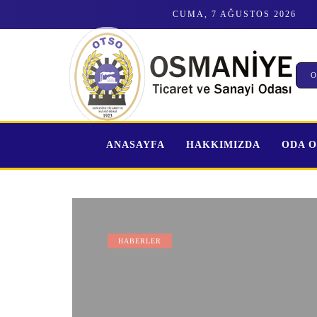
CUMA, 7 AĞUSTOS 2026
O
ANASAYFA
HAKKIMIZDA
ODA 
HABERLER