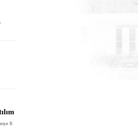
ı
tılım
iye İl