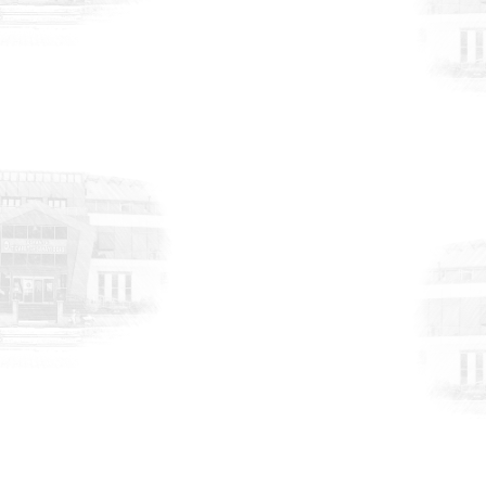
DUYURULAR
6 Ağustos 2026
AB Dijital Ürün Pasaportu - Özel Sektör
Anketi