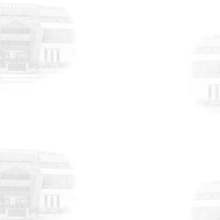
DUYURULAR
6 Ağustos 2026
Atık Geri Kazanımı ve
Değerlendirilmesi Uluslararası Fuarı