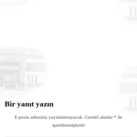
DUYURULAR
6 Ağustos 2026
TransLogistica Poland 2026 Fuarı
Türkiye Millî Katılım Organizasyonu
Bir yanıt yazın
E-posta adresiniz yayınlanmayacak.
Gerekli alanlar
*
ile
işaretlenmişlerdir