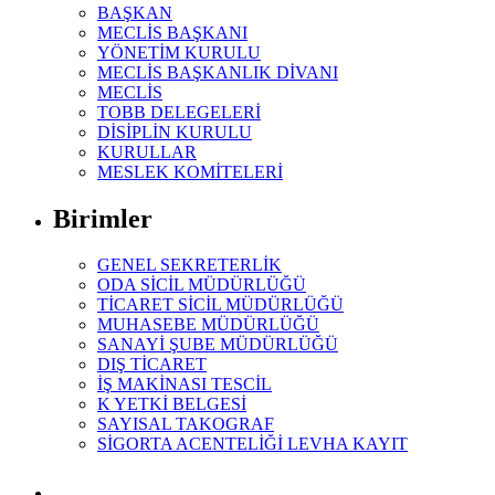
BAŞKAN
MECLİS BAŞKANI
YÖNETİM KURULU
MECLİS BAŞKANLIK DİVANI
MECLİS
TOBB DELEGELERİ
DİSİPLİN KURULU
KURULLAR
MESLEK KOMİTELERİ
Birimler
GENEL SEKRETERLİK
ODA SİCİL MÜDÜRLÜĞÜ
TİCARET SİCİL MÜDÜRLÜĞÜ
MUHASEBE MÜDÜRLÜĞÜ
SANAYİ ŞUBE MÜDÜRLÜĞÜ
DIŞ TİCARET
İŞ MAKİNASI TESCİL
K YETKİ BELGESİ
SAYISAL TAKOGRAF
SİGORTA ACENTELİĞİ LEVHA KAYIT