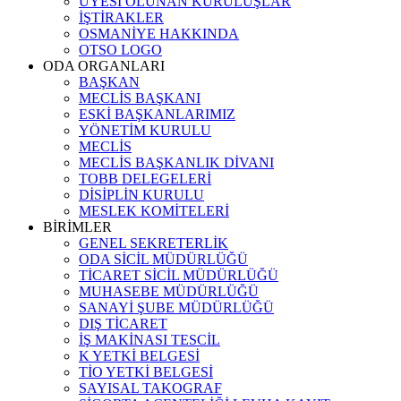
ÜYESİ OLUNAN KURULUŞLAR
İŞTİRAKLER
OSMANİYE HAKKINDA
OTSO LOGO
ODA ORGANLARI
BAŞKAN
MECLİS BAŞKANI
ESKİ BAŞKANLARIMIZ
YÖNETİM KURULU
MECLİS
MECLİS BAŞKANLIK DİVANI
TOBB DELEGELERİ
DİSİPLİN KURULU
MESLEK KOMİTELERİ
BİRİMLER
GENEL SEKRETERLİK
ODA SİCİL MÜDÜRLÜĞÜ
TİCARET SİCİL MÜDÜRLÜĞÜ
MUHASEBE MÜDÜRLÜĞÜ
SANAYİ ŞUBE MÜDÜRLÜĞÜ
DIŞ TİCARET
İŞ MAKİNASI TESCİL
K YETKİ BELGESİ
TİO YETKİ BELGESİ
SAYISAL TAKOGRAF