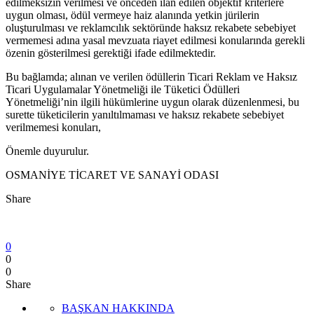
edilmeksizin verilmesi ve önceden ilan edilen objektif kriterlere
uygun olması, ödül vermeye haiz alanında yetkin jürilerin
oluşturulması ve reklamcılık sektöründe haksız rekabete sebebiyet
vermemesi adına yasal mevzuata riayet edilmesi konularında gerekli
özenin gösterilmesi gerektiği ifade edilmektedir.
Bu bağlamda; alınan ve verilen ödüllerin Ticari Reklam ve Haksız
Ticari Uygulamalar Yönetmeliği ile Tüketici Ödülleri
Yönetmeliği’nin ilgili hükümlerine uygun olarak düzenlenmesi, bu
surette tüketicilerin yanıltılmaması ve haksız rekabete sebebiyet
verilmemesi konuları,
Önemle duyurulur.
OSMANİYE TİCARET VE SANAYİ ODASI
Share
0
0
0
Share
BAŞKAN HAKKINDA