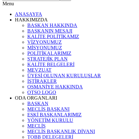
Menu
ANASAYFA
HAKKIMIZDA
BAŞKAN HAKKINDA
BAŞKANIN MESAJI
KALİTE POLİTİKAMIZ
VİZYONUMUZ
MİSYONUMUZ
POLİTİKALARIMIZ
STRATEJİK PLAN
KALİTE BELGELERİ
MEVZUAT
ÜYESİ OLUNAN KURULUŞLAR
İŞTİRAKLER
OSMANİYE HAKKINDA
OTSO LOGO
ODA ORGANLARI
BAŞKAN
MECLİS BAŞKANI
ESKİ BAŞKANLARIMIZ
YÖNETİM KURULU
MECLİS
MECLİS BAŞKANLIK DİVANI
TOBB DELEGELERİ