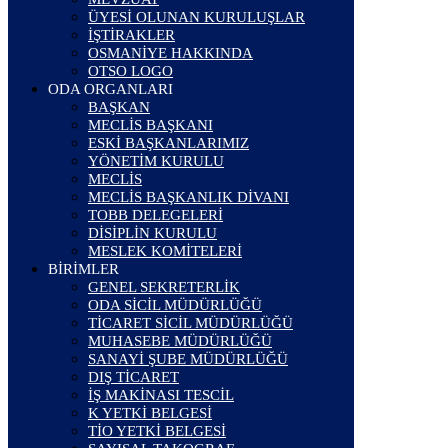
ÜYESİ OLUNAN KURULUŞLAR
İŞTİRAKLER
OSMANİYE HAKKINDA
OTSO LOGO
ODA ORGANLARI
BAŞKAN
MECLİS BAŞKANI
ESKİ BAŞKANLARIMIZ
YÖNETİM KURULU
MECLİS
MECLİS BAŞKANLIK DİVANI
TOBB DELEGELERİ
DİSİPLİN KURULU
MESLEK KOMİTELERİ
BİRİMLER
GENEL SEKRETERLİK
ODA SİCİL MÜDÜRLÜĞÜ
TİCARET SİCİL MÜDÜRLÜĞÜ
MUHASEBE MÜDÜRLÜĞÜ
SANAYİ ŞUBE MÜDÜRLÜĞÜ
DIŞ TİCARET
İŞ MAKİNASI TESCİL
K YETKİ BELGESİ
TİO YETKİ BELGESİ