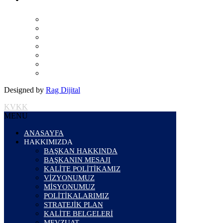
Designed by
Rag Dijital
KVKK
MENU
ANASAYFA
HAKKIMIZDA
BAŞKAN HAKKINDA
BAŞKANIN MESAJI
KALİTE POLİTİKAMIZ
VİZYONUMUZ
MİSYONUMUZ
POLİTİKALARIMIZ
STRATEJİK PLAN
KALİTE BELGELERİ
MEVZUAT