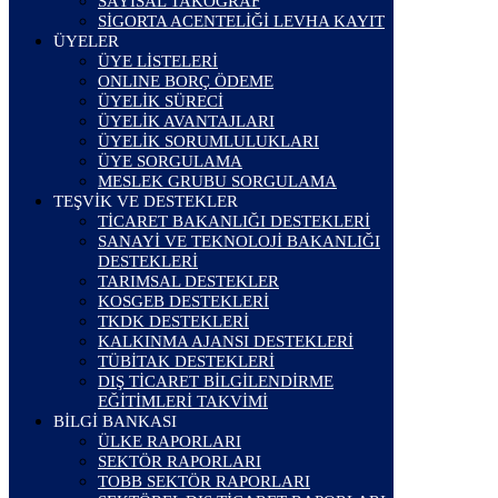
SAYISAL TAKOGRAF
SİGORTA ACENTELİĞİ LEVHA KAYIT
ÜYELER
ÜYE LİSTELERİ
ONLINE BORÇ ÖDEME
ÜYELİK SÜRECİ
ÜYELİK AVANTAJLARI
ÜYELİK SORUMLULUKLARI
ÜYE SORGULAMA
MESLEK GRUBU SORGULAMA
TEŞVİK VE DESTEKLER
TİCARET BAKANLIĞI DESTEKLERİ
SANAYİ VE TEKNOLOJİ BAKANLIĞI
DESTEKLERİ
TARIMSAL DESTEKLER
KOSGEB DESTEKLERİ
TKDK DESTEKLERİ
KALKINMA AJANSI DESTEKLERİ
TÜBİTAK DESTEKLERİ
DIŞ TİCARET BİLGİLENDİRME
EĞİTİMLERİ TAKVİMİ
BİLGİ BANKASI
ÜLKE RAPORLARI
SEKTÖR RAPORLARI
TOBB SEKTÖR RAPORLARI