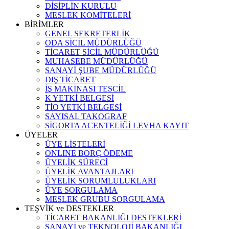
DİSİPLİN KURULU
MESLEK KOMİTELERİ
BİRİMLER
GENEL SEKRETERLİK
ODA SİCİL MÜDÜRLÜĞÜ
TİCARET SİCİL MÜDÜRLÜĞÜ
MUHASEBE MÜDÜRLÜĞÜ
SANAYİ ŞUBE MÜDÜRLÜĞÜ
DIŞ TİCARET
İŞ MAKİNASI TESCİL
K YETKİ BELGESİ
TİO YETKİ BELGESİ
SAYISAL TAKOGRAF
SİGORTA ACENTELİĞİ LEVHA KAYIT
ÜYELER
ÜYE LİSTELERİ
ONLINE BORÇ ÖDEME
ÜYELİK SÜRECİ
ÜYELİK AVANTAJLARI
ÜYELİK SORUMLULUKLARI
ÜYE SORGULAMA
MESLEK GRUBU SORGULAMA
TEŞVİK ve DESTEKLER
TİCARET BAKANLIĞI DESTEKLERİ
SANAYİ ve TEKNOLOJİ BAKANLIĞI