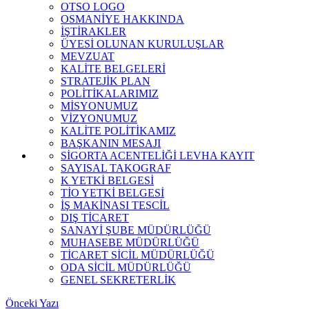
OTSO LOGO
OSMANİYE HAKKINDA
İŞTİRAKLER
ÜYESİ OLUNAN KURULUŞLAR
MEVZUAT
KALİTE BELGELERİ
STRATEJİK PLAN
POLİTİKALARIMIZ
MİSYONUMUZ
VİZYONUMUZ
KALİTE POLİTİKAMIZ
BAŞKANIN MESAJI
SİGORTA ACENTELİĞİ LEVHA KAYIT
SAYISAL TAKOGRAF
K YETKİ BELGESİ
TİO YETKİ BELGESİ
İŞ MAKİNASI TESCİL
DIŞ TİCARET
SANAYİ ŞUBE MÜDÜRLÜĞÜ
MUHASEBE MÜDÜRLÜĞÜ
TİCARET SİCİL MÜDÜRLÜĞÜ
ODA SİCİL MÜDÜRLÜĞÜ
GENEL SEKRETERLİK
Önceki Yazı