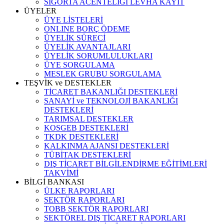
SİGORTA ACENTELİĞİ LEVHA KAYIT
ÜYELER
ÜYE LİSTELERİ
ONLINE BORÇ ÖDEME
ÜYELİK SÜRECİ
ÜYELİK AVANTAJLARI
ÜYELİK SORUMLULUKLARI
ÜYE SORGULAMA
MESLEK GRUBU SORGULAMA
TEŞVİK ve DESTEKLER
TİCARET BAKANLIĞI DESTEKLERİ
SANAYİ ve TEKNOLOJİ BAKANLIĞI
DESTEKLERİ
TARIMSAL DESTEKLER
KOSGEB DESTEKLERİ
TKDK DESTEKLERİ
KALKINMA AJANSI DESTEKLERİ
TÜBİTAK DESTEKLERİ
DIŞ TİCARET BİLGİLENDİRME EĞİTİMLERİ
TAKVİMİ
BİLGİ BANKASI
ÜLKE RAPORLARI
SEKTÖR RAPORLARI
TOBB SEKTÖR RAPORLARI
SEKTÖREL DIŞ TİCARET RAPORLARI