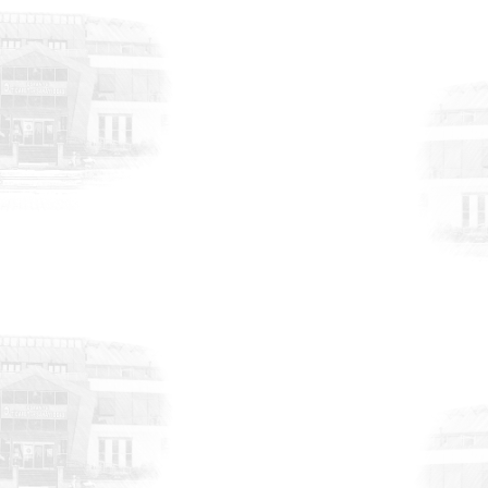
17 Temmuz 2026
Tekmar Gross Market’in açılış törenine
katılım
HABERLER