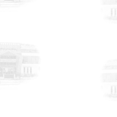
Meydan Osmaniye Projesi Lansmanı”
programına katılım
HABERLER