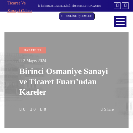
ESLEKİ EĞİTİM KURULU TOPLANTISI
DEVLET DESTEKLİ ALACAK SİGORTASI'NDA DEĞİŞİKLİK
ÖZBEKİS
İ
ONLİNE İŞLEMLER
HABERLER
2 Mayıs 2024
Birinci Osmaniye Sanayi
ve Ticaret Fuarı’ndan
Kareler
0
0
0
Share