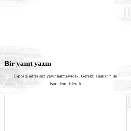
17 Temmuz 2026
MHP Osmaniye Merkez İlçe Başkanı
Yener TUNCER ve yönetimine hayırlı
olsun ziyareti
Bir yanıt yazın
E-posta adresiniz yayınlanmayacak.
Gerekli alanlar
*
ile
işaretlenmişlerdir