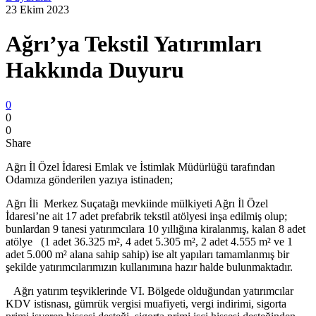
23 Ekim 2023
Ağrı’ya Tekstil Yatırımları
Hakkında Duyuru
0
0
0
Share
Ağrı İl Özel İdaresi Emlak ve İstimlak Müdürlüğü tarafından
Odamıza gönderilen yazıya istinaden;
Ağrı İli Merkez Suçatağı mevkiinde mülkiyeti Ağrı İl Özel
İdaresi’ne ait 17 adet prefabrik tekstil atölyesi inşa edilmiş olup;
bunlardan 9 tanesi yatırımcılara 10 yıllığına kiralanmış, kalan 8 adet
atölye (1 adet 36.325 m², 4 adet 5.305 m², 2 adet 4.555 m² ve 1
adet 5.000 m² alana sahip sahip) ise alt yapıları tamamlanmış bir
şekilde yatırımcılarımızın kullanımına hazır halde bulunmaktadır.
Ağrı yatırım teşviklerinde VI. Bölgede olduğundan yatırımcılar
KDV istisnası, gümrük vergisi muafiyeti, vergi indirimi, sigorta