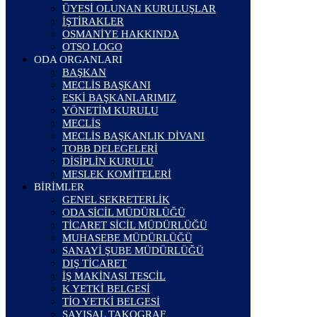
ÜYESİ OLUNAN KURULUŞLAR
İŞTİRAKLER
OSMANİYE HAKKINDA
OTSO LOGO
ODA ORGANLARI
BAŞKAN
MECLİS BAŞKANI
ESKİ BAŞKANLARIMIZ
YÖNETİM KURULU
MECLİS
MECLİS BAŞKANLIK DİVANI
TOBB DELEGELERİ
DİSİPLİN KURULU
MESLEK KOMİTELERİ
BİRİMLER
GENEL SEKRETERLİK
ODA SİCİL MÜDÜRLÜĞÜ
TİCARET SİCİL MÜDÜRLÜĞÜ
MUHASEBE MÜDÜRLÜĞÜ
SANAYİ ŞUBE MÜDÜRLÜĞÜ
DIŞ TİCARET
İŞ MAKİNASI TESCİL
K YETKİ BELGESİ
TİO YETKİ BELGESİ
SAYISAL TAKOGRAF