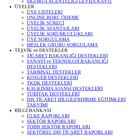
SİGORTA ACENTELİĞİ LEVHA KAYIT
ÜYELER
ÜYE LİSTELERİ
ONLINE BORÇ ÖDEME
ÜYELİK SÜRECİ
ÜYELİK AVANTAJLARI
ÜYELİK SORUMLULUKLARI
ÜYE SORGULAMA
MESLEK GRUBU SORGULAMA
TEŞVİK ve DESTEKLER
TİCARET BAKANLIĞI DESTEKLERİ
SANAYİ ve TEKNOLOJİ BAKANLIĞI
DESTEKLERİ
TARIMSAL DESTEKLER
KOSGEB DESTEKLERİ
TKDK DESTEKLERİ
KALKINMA AJANSI DESTEKLERİ
TÜBİTAK DESTEKLERİ
DIŞ TİCARET BİLGİLENDİRME EĞİTİMLERİ
TAKVİMİ
BİLGİ BANKASI
ÜLKE RAPORLARI
SEKTÖR RAPORLARI
TOBB SEKTÖR RAPORLARI
SEKTÖREL DIŞ TİCARET RAPORLARI