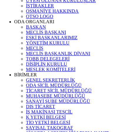
ÜYESİ OLUNAN KURULUŞLAR
İŞTİRAKLER
OSMANİYE HAKKINDA
OTSO LOGO
ODA ORGANLARI
BAŞKAN
MECLİS BAŞKANI
ESKİ BAŞKANLARIMIZ
YÖNETİM KURULU
MECLİS
MECLİS BAŞKANLIK DİVANI
TOBB DELEGELERİ
DİSİPLİN KURULU
MESLEK KOMİTELERİ
BİRİMLER
GENEL SEKRETERLİK
ODA SİCİL MÜDÜRLÜĞÜ
TİCARET SİCİL MÜDÜRLÜĞÜ
MUHASEBE MÜDÜRLÜĞÜ
SANAYİ ŞUBE MÜDÜRLÜĞÜ
DIŞ TİCARET
İŞ MAKİNASI TESCİL
K YETKİ BELGESİ
TİO YETKİ BELGESİ
SAYISAL TAKOGRAF