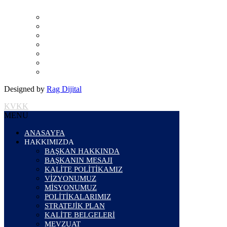
Designed by
Rag Dijital
KVKK
MENU
ANASAYFA
HAKKIMIZDA
BAŞKAN HAKKINDA
BAŞKANIN MESAJI
KALİTE POLİTİKAMIZ
VİZYONUMUZ
MİSYONUMUZ
POLİTİKALARIMIZ
STRATEJİK PLAN
KALİTE BELGELERİ
MEVZUAT