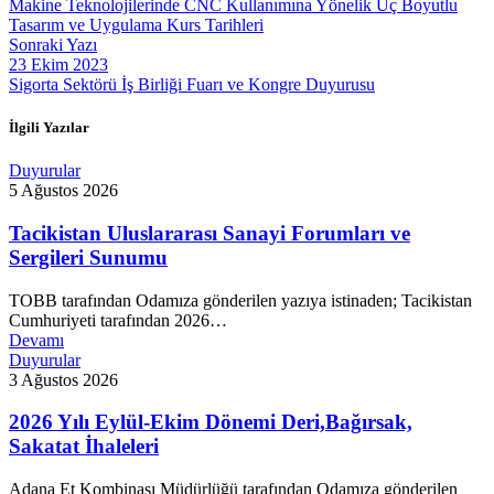
Makine Teknolojilerinde CNC Kullanımına Yönelik Üç Boyutlu
Tasarım ve Uygulama Kurs Tarihleri
Sonraki Yazı
23 Ekim 2023
Sigorta Sektörü İş Birliği Fuarı ve Kongre Duyurusu
İlgili Yazılar
Duyurular
5 Ağustos 2026
Tacikistan Uluslararası Sanayi Forumları ve
Sergileri Sunumu
TOBB tarafından Odamıza gönderilen yazıya istinaden; Tacikistan
Cumhuriyeti tarafından 2026…
Devamı
Duyurular
3 Ağustos 2026
2026 Yılı Eylül-Ekim Dönemi Deri,Bağırsak,
Sakatat İhaleleri
Adana Et Kombinası Müdürlüğü tarafından Odamıza gönderilen