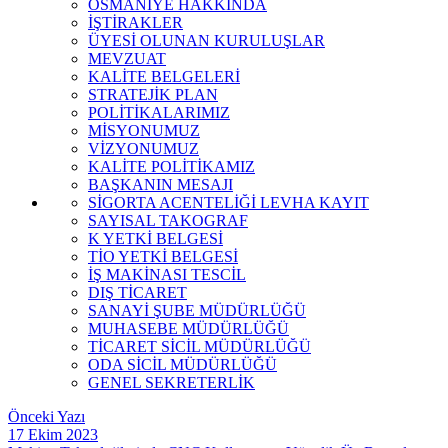
OSMANİYE HAKKINDA
İŞTİRAKLER
ÜYESİ OLUNAN KURULUŞLAR
MEVZUAT
KALİTE BELGELERİ
STRATEJİK PLAN
POLİTİKALARIMIZ
MİSYONUMUZ
VİZYONUMUZ
KALİTE POLİTİKAMIZ
BAŞKANIN MESAJI
SİGORTA ACENTELİĞİ LEVHA KAYIT
SAYISAL TAKOGRAF
K YETKİ BELGESİ
TİO YETKİ BELGESİ
İŞ MAKİNASI TESCİL
DIŞ TİCARET
SANAYİ ŞUBE MÜDÜRLÜĞÜ
MUHASEBE MÜDÜRLÜĞÜ
TİCARET SİCİL MÜDÜRLÜĞÜ
ODA SİCİL MÜDÜRLÜĞÜ
GENEL SEKRETERLİK
Önceki Yazı
17 Ekim 2023