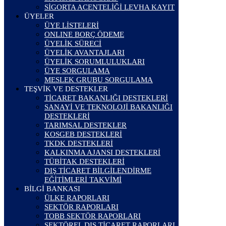
SİGORTA ACENTELİĞİ LEVHA KAYIT
ÜYELER
ÜYE LİSTELERİ
ONLINE BORÇ ÖDEME
ÜYELİK SÜRECİ
ÜYELİK AVANTAJLARI
ÜYELİK SORUMLULUKLARI
ÜYE SORGULAMA
MESLEK GRUBU SORGULAMA
TEŞVİK VE DESTEKLER
TİCARET BAKANLIĞI DESTEKLERİ
SANAYİ VE TEKNOLOJİ BAKANLIĞI
DESTEKLERİ
TARIMSAL DESTEKLER
KOSGEB DESTEKLERİ
TKDK DESTEKLERİ
KALKINMA AJANSI DESTEKLERİ
TÜBİTAK DESTEKLERİ
DIŞ TİCARET BİLGİLENDİRME
EĞİTİMLERİ TAKVİMİ
BİLGİ BANKASI
ÜLKE RAPORLARI
SEKTÖR RAPORLARI
TOBB SEKTÖR RAPORLARI
SEKTÖREL DIŞ TİCARET RAPORLARI