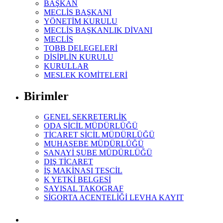
BAŞKAN
MECLİS BAŞKANI
YÖNETİM KURULU
MECLİS BAŞKANLIK DİVANI
MECLİS
TOBB DELEGELERİ
DİSİPLİN KURULU
KURULLAR
MESLEK KOMİTELERİ
Birimler
GENEL SEKRETERLİK
ODA SİCİL MÜDÜRLÜĞÜ
TİCARET SİCİL MÜDÜRLÜĞÜ
MUHASEBE MÜDÜRLÜĞÜ
SANAYİ ŞUBE MÜDÜRLÜĞÜ
DIŞ TİCARET
İŞ MAKİNASI TESCİL
K YETKİ BELGESİ
SAYISAL TAKOGRAF
SİGORTA ACENTELİĞİ LEVHA KAYIT