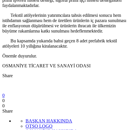
primi işveren hissesi desteği, sigorta primi işçi hissesi desteğinden
faydalanmaktadırlar.
Tekstil atölyelerinin yatırımcılara tahsis edilmesi sonucu hem
istihdamın sağlanması hem de üretilen ürünlerin iç pazara sunulması
ile enflasyonun düşürülmesi ve ürünlerin ihracatı ile ülkemizin
büyüme rakamlarına katkı sunulması hedeflenmektedir.
Bu kapsamda yukarıda bahsi geçen 8 adet prefabrik tekstil
atölyeleri 10 yıllığına kiralanacaktır.
Önemle duyurulur.
OSMANİYE TİCARET VE SANAYİ ODASI
Share
0
0
0
Share
BAŞKAN HAKKINDA
OTSO LOGO