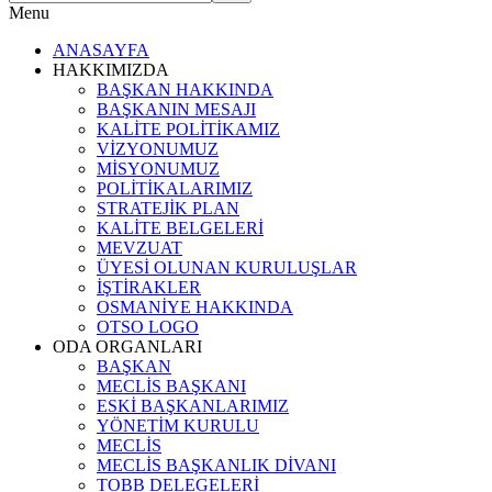
Menu
ANASAYFA
HAKKIMIZDA
BAŞKAN HAKKINDA
BAŞKANIN MESAJI
KALİTE POLİTİKAMIZ
VİZYONUMUZ
MİSYONUMUZ
POLİTİKALARIMIZ
STRATEJİK PLAN
KALİTE BELGELERİ
MEVZUAT
ÜYESİ OLUNAN KURULUŞLAR
İŞTİRAKLER
OSMANİYE HAKKINDA
OTSO LOGO
ODA ORGANLARI
BAŞKAN
MECLİS BAŞKANI
ESKİ BAŞKANLARIMIZ
YÖNETİM KURULU
MECLİS
MECLİS BAŞKANLIK DİVANI
TOBB DELEGELERİ