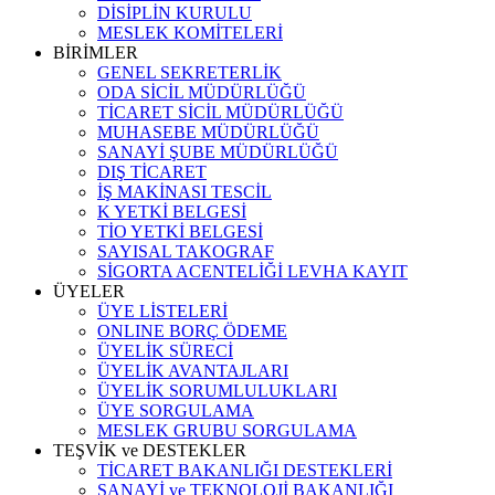
DİSİPLİN KURULU
MESLEK KOMİTELERİ
BİRİMLER
GENEL SEKRETERLİK
ODA SİCİL MÜDÜRLÜĞÜ
TİCARET SİCİL MÜDÜRLÜĞÜ
MUHASEBE MÜDÜRLÜĞÜ
SANAYİ ŞUBE MÜDÜRLÜĞÜ
DIŞ TİCARET
İŞ MAKİNASI TESCİL
K YETKİ BELGESİ
TİO YETKİ BELGESİ
SAYISAL TAKOGRAF
SİGORTA ACENTELİĞİ LEVHA KAYIT
ÜYELER
ÜYE LİSTELERİ
ONLINE BORÇ ÖDEME
ÜYELİK SÜRECİ
ÜYELİK AVANTAJLARI
ÜYELİK SORUMLULUKLARI
ÜYE SORGULAMA
MESLEK GRUBU SORGULAMA
TEŞVİK ve DESTEKLER
TİCARET BAKANLIĞI DESTEKLERİ
SANAYİ ve TEKNOLOJİ BAKANLIĞI